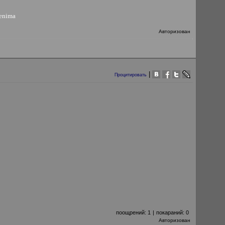
Aenima
Авторизован
|
Процитировать
поощрений:
1
|
покараний:
0
Авторизован