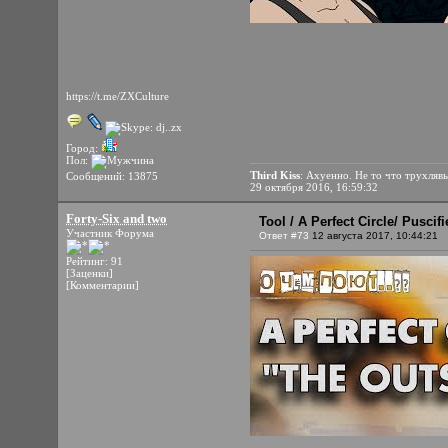
https://t.me/ZXCulture
Город:
Пол:
Third Kiss
: Ахуенно. Не то что трухляв
Сообщений: 13875
29 октября 2016, 16:59:32
Forty-Six and two
Tool / A Perfect Circle/ Pusci
Участник Форума
Ответ #73
12 августа 2017, 10:44:21
Рейтинг: 91
[Заценки]
[Комментарии]