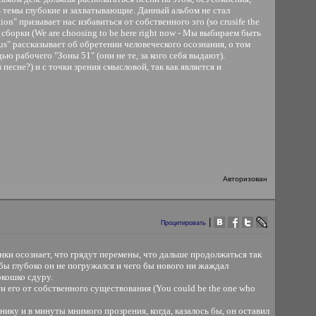
ь темы глубокие и захватывающие. Данный альбом не стал
n" призывает нас избавиться от собственного эго (so crusife the
у сборки (We are choosing to be here right now - Мы выбираем быть
lus" рассказывает об обретении человеческого осознания, о том
ью рабочего "Зоны 51" (они не те, за кого себя выдают).
есне?) и с точки зрения смысловой, так как является и
Авторизован
|
Процитировать
нки осознает, что грядут перемены, что дальше продолжаться так
 бы глубоко он не погружался и чего бы нового ни жаждал
окошко сдуру.
ти его от собственного существования (You could be the one who
ику и в минуты мнимого прозрения, когда, казалось бы, он оставил