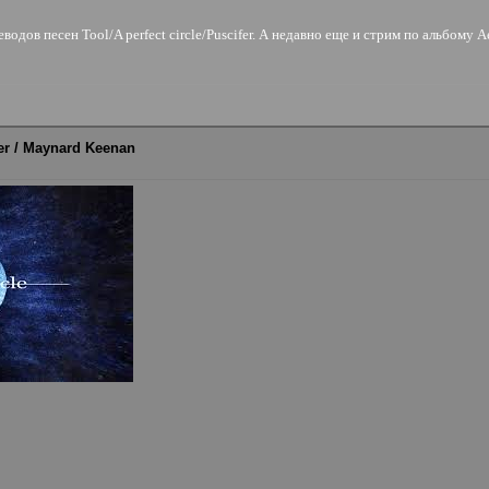
еводов песен Tool/A perfect circle/Puscifer. А недавно еще и стрим по альбому 
fier / Maynard Keenan