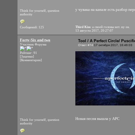
у чувака на канале есть разбор пер
Think for yourself, question
authority
Third Kiss
: а своей головы нет. ну ок.
Сообщений: 125
13 августа 2017, 20:27:07
Forty-Six and two
Tool / A Perfect Circle/ Pusci
Участник Форума
Ответ #74
17 октября 2017, 16:46:03
Рейтинг: 91
[Заценки]
[Комментарии]
Новая песня вышла у АРС
Think for yourself, question
authority