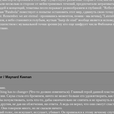
были несколько в стороне от мейнстримовых течений, предпочитали затрагиват
ей и концепций, тематика песен поражает разнообразием и глубиной: "Reflectio
частная "Parabola" повествует о попытке остановить этот мир, сдвинуть свою точк
t. Remember. we are eternal - проникнись моментом, помни - мы вечны), "Latera
ом, а небо становится голубым, жуткая "faaip de oiad" вообще является исповед
шенством с музыкальной точки зрения (ну кто еще шифрует числа Фибоначи в п
ствию.
fier / Maynard Keenan
вию.
hing has to change» (Что-то должно измениться). Главный герой данной пласти
зни. Скука стала его бременем, ничто не может больше его удовлетворить, как
ы почувствовать, хоть что-то, дабы окончательно не спятить и не прыгнуть в 
другим, не дав ни облегчения, ни ответа. А ведь он верил, что они смогут спас
. Они говорили много, но не сказали ничего.
 голос, он искушает, иссушает, убивает. Он привязался к этому вечному спутн