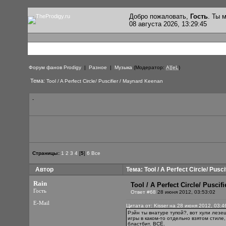
Добро пожаловать,
Гость
. Ты
08 августа 2026, 13:29:45
Форум фанов Prodigy
|
Разное
|
Музыка
(Модератор:
A][eL
)
Тема:
Tool / A Perfect Circle/ Puscifier / Maynard Keenan
-
Страницы:
1
2
3
4
[
5
]
6
Все
Автор
Тема: Tool / A Perfect Circle/ Pusc
Rain
Tool / A Perfect Circle/ Pusci
Гость
Ответ #68
28 июня 2012, 03:53:02
E-Mail
Цитата от: Kisser на 28 июня 2012, 03:4
Рэйн ты внатуре тупой?, вот хули лезе
игры в каком-то отдельно взятом стиле
бластбит. ВСЁ.