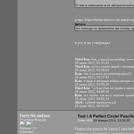
О чём и написанно в не авторитетной в
я про бластбиты ничего не писал к
Цитата:
его никогда не применяли как основу д
я это и не утверждал
Third Kiss
: бля, а нахуя ты вообще что-
28 июня 2012, 03:55:03
Third Kiss
: хотел узнать людей считающи
28 июня 2012, 03:56:01
Rain
: что я должен аргументировать?)
28 июня 2012, 03:57:43
Rain
: и ваще я звёздные войны смотрю. 
28 июня 2012, 03:58:20
Third Kiss
: " и бластбит не приём а шко
28 июня 2012, 04:00:36
Rain
: это приём. так же и теппинг приём,
28 июня 2012, 04:02:34
A][eL
: хуйнёй занимаетесь))
28 июня 2012, 06:04:09
Forty-Six and two
Tool / A Perfect Circle/ Pusci
Участник Форума
Ответ #69
29 января 2015, 13:56:35
Рейтинг: 91
I know the pieces fit 'cause I watc
[Заценки]
легенды о падении, с легенды о то