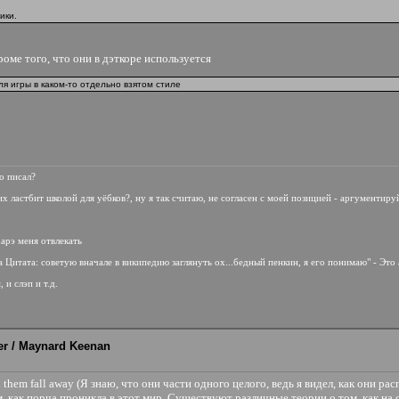
ики.
роме того, что они в дэткоре используется
ля игры в каком-то отдельно взятом стиле
то писал?
х ластбит школой для уёбков?, ну я так считаю, не согласен с моей позицией - аргументиру
харэ меня отвлекать
ла Цитата: советую вначале в википедию заглянуть ох...бедный пенкин, я его понимаю" - Это
 и слэп и т.д.
fier / Maynard Keenan
hed them fall away (Я знаю, что они части одного целого, ведь я видел, как они 
м, как порча проникла в этот мир. Существуют различные теории о том, как на