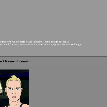
аньше тут так принято было называть - типа как на трекерах
ло по 2-3 поста, то я вместе всё слил ибо все проекты имени мейнарда
fier / Maynard Keenan