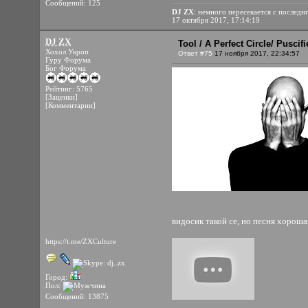
Сообщений: 125
DJ ZX
: немного пересекается с последн
17 октября 2017, 17:14:19
DJ ZX
Tool / A Perfect Circle/ Pusci
Хохол Укроп
Ответ #75
17 ноября 2017, 22:34:57
Гуру Форума
Бог Форума
Рейтинг: 5765
[Заценки]
[Комментарии]
видосик такой се, но песня хороша
https://t.me/ZXCulture
Город:
Пол:
Сообщений: 13875