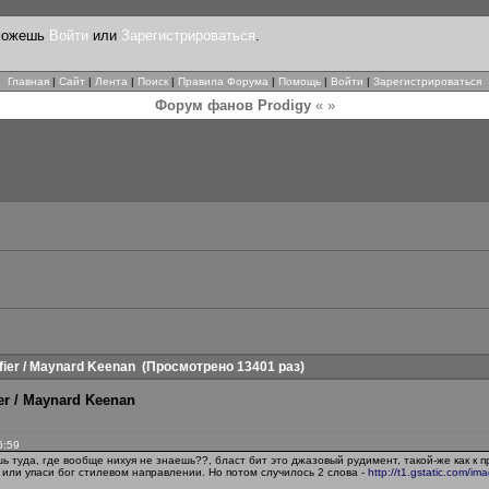
 можешь
Войти
или
Зарегистрироваться
.
Главная
|
Сайт
|
Лента
|
Поиск
|
Правила Форума
|
Помощь
|
Войти
|
Зарегистрироваться
Форум фанов Prodigy
« »
ifier / Maynard Keenan
(Просмотрено 13401 раз)
fier / Maynard Keenan
6:59
шь туда, где вообще нихуя не знаешь??, бласт бит это джазовый рудимент, такой-же как к
, или упаси бог стилевом направлении. Но потом случилось 2 слова -
http://t1.gstatic.com