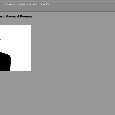
им альбомом пусифера, но всё равно збс
fier / Maynard Keenan
я