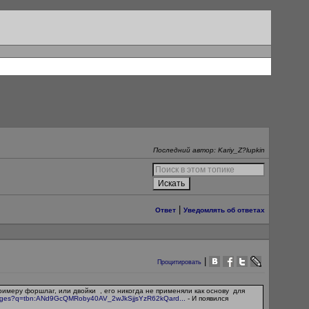
Последний автор: Kariy_Z?lupkin
|
Ответ
Уведомлять об ответах
|
Процитировать
 примеру форшлаг, или двойки
, его никогда не применяли как основу для
/images?q=tbn:ANd9GcQMRoby40AV_2wJkSjjsYzR62kQard...
- И появился