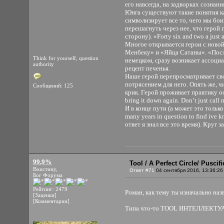
его навсегда, на задворках созна
Юнга существуют такие понятия ка
символизирует все то, чего мы бо
перешагнуть через нее, что герой 
сторону). «Forty six and two a ju
Многое открывается герои с новой
Менбеку» и «Яйца Сатаны». «Посл
Think for yourself, question
немецком, сразу возникает ассоциа
authority
рецепт печенья.
Наше герой перепросматривает сво
потрясением для него. Опять же, 
Сообщений: 125
крик. Герой проживает практику 
bring it down again. Don’t just ca
И в конце пути (а может это только 
many years in question to find ive
ответ я знал все это время). Круг 
99,9%
Tool / A Perfect Circle/ Pusci
Воистину,
Ответ #71
04 сентября 2016, 13:36:26
Бог Форума
Рейтинг: 2479
Роман, как тему ты изначально наз
[Заценки]
[Комментарии]
Типа что-то TOOL ИНТЕЛЛЕК