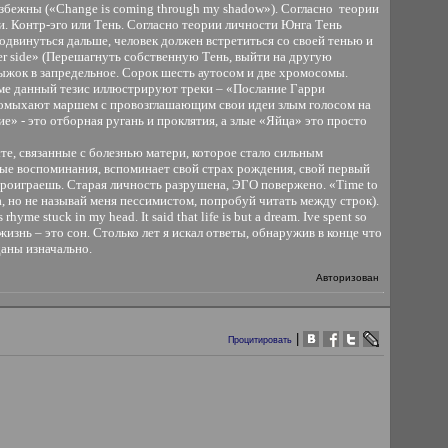
избежны («Change is coming through my shadow»). Согласно теории
. Контр-эго или Тень. Согласно теории личности Юнга Тень
одвинуться дальше, человек должен встретиться со своей тенью и
ther side» (Перешагнуть собственную Тень, выйти на другую
прыжок в запредельное. Сорок шесть аутосом и две хромосомы.
боме данный тезис иллюстрируют треки – «Послание Гарри
ромыхают маршем с провозглашающим свои идеи злым голосом на
е» - это отборная ругань и проклятия, а злые «Яйца» это просто
е, связанные с болезнью матери, которое стало сильным
ные воспоминания, вспоминает свой страх рождения, свой первый
роиграешь. Старая личность разрушена, ЭГО повержено. «Time to
нова, но не называй меня пессимистом, попробуй читать между строк).
e stuck in my head. It said that life is but a dream. Ive spent so
о жизнь – это сон. Столько лет я искал ответы, обнаружив в конце что
даны изначально.
Авторизован
|
Процитировать