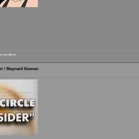
ые профеты
fier / Maynard Keenan