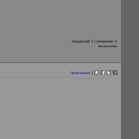
поощрений:
1
|
покараний:
0
Авторизован
|
Процитировать