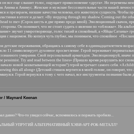
ния он все еще слышит голос, ощущает прикосновение «друга». Но перемены не
к Анима и Анимус. Женские и мужские бессознательные части нашей личности
имся и презираем, низшие качества человека, его животную сущность. Чтобы пр
пластинки в итоге и делает. «By stepping through my shadow. Coming out the o
st ahead to me» (Сорок шесть и две прямо предо мной). Эволюционный скачок, 
 стороны. Он понимает, что не стоит судить о явлении по «обложке». На аль
ание» звучит умиротворяюще, голос тихий и спокойный, а «Яйцы Сатаны» г
ция с нацизмом. Но копнув чуть глубже, мы понимаем, что спокойное «Послани
и детские переживания, обращаясь к самому себе в одиннадцатилетнем возраст
число 11 символизирует духовное просветление. Герой переживает перинаталь
осознанного умирания. Свой персональный армагедон. Эволюционируй, иначе п
ll me pessimist. Try and read between the lines» (Пришло время разрушить все с
начало новой захватывающей истории?) герой встречает самого себя. «A childs rhym
 knowing this all along» (Детский стишок вертится в моей голове, он говорит, чт
замкнулся. Герой вернулся к тому с чего начал, все инструменты познания были 
fier / Maynard Keenan
вал давно? Что-то увидел сейчас, вспомнилось и поржать пробило...
ТУАЛЬНЫЙ УПРУГИЙ АЛЬТЕРНАТИВНЫЙ ХЭВИ-АРТ-РОК-МЕТАЛЛ?