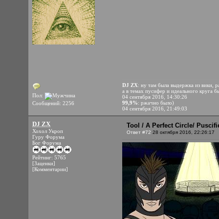
DJ ZX
: ну там была выдержка из вики, р
а в темах пусифер и идеального круга бы
Пол:
04 сентября 2016, 14:30:26
99,9%
: ржачно было)
Сообщений: 2256
04 сентября 2016, 21:49:03
DJ ZX
Tool / A Perfect Circle/ Pusci
Хохол Укроп
Ответ #72
28 октября 2016, 22:26:17
Гуру Форума
Бог Форума
Рейтинг: 5765
[Заценки]
[Комментарии]