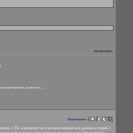
Авторизован
й
 аргументировать должен ты.....
|
Процитировать
распались. ). По хорошему так и должна начинаться данная история, с
 самом деле должны располагаться песни на этом, без сомнения,