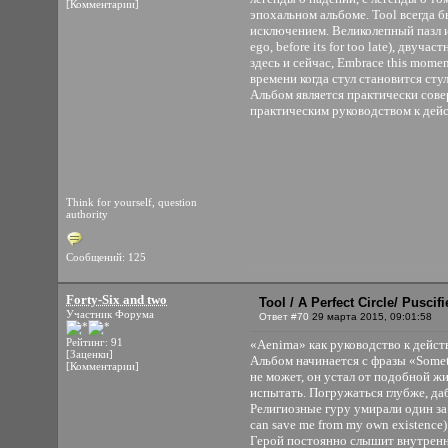
[Комментарии]
эпохальном альбоме. Tool всегда 
исключением. Великолепный пазл ид
ego, before its for too late), дву
здесь и сейчас, Embrace this momen
времени когда стул становится стул
Альбом является практически совер
практическим руководством к дей
Think for yourself, question
authority
Сообщений: 125
Forty-Six and two
Tool / A Perfect Circle/ Pusci
Участник Форума
Ответ #70
29 марта 2015, 09:01:58
Рейтинг: 91
«Aenima» как руководство к дейст
[Заценки]
Альбом начинается с фразы «Somet
[Комментарии]
не может, он устал от подобной жи
испытать. Погружаться глубже, даб
Религиозные гуру умирали один за 
can save me from my own existence)
Герой постоянно слышит внутренний