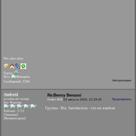
Nec plus ultra
Город:
Пол:
Авторизован
Сообщений: 1584
Android
Re:Benny Benassi
accedas ad curiam
Ответ #18
03 августа 2004, 21:33:45
Процитировать
Бог Форума
Группа - Biz. Satisfaction - это их альбом
Рейтинг: 1721
[Заценки]
[Комментарии]