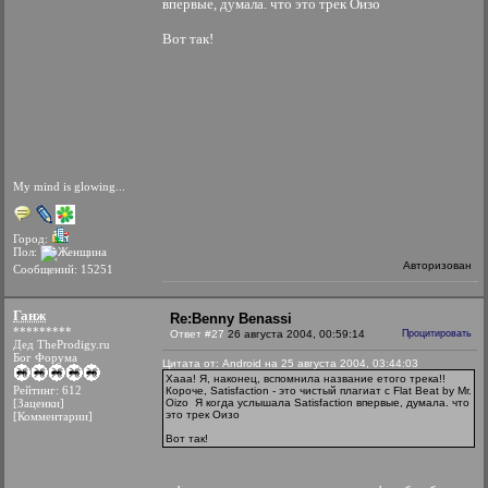
впервые, думала. что это трек Оизо
Вот так!
My mind is glowing...
Город:
Пол:
Авторизован
Сообщений: 15251
Ганж
Re:Benny Benassi
*********
Ответ #27
26 августа 2004, 00:59:14
Процитировать
Дед TheProdigy.ru
Бог Форума
Цитата от: Android на 25 августа 2004, 03:44:03
Хааа! Я, наконец, вспомнила название етого трека!!
Рейтинг: 612
Короче, Satisfaction - это чистый плагиат с Flat Beat by Mr.
[Заценки]
Oizo
Я когда услышала Satisfaction впервые, думала. что
это трек Оизо
[Комментарии]
Вот так!