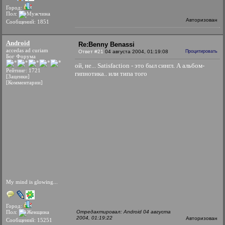
Город:
Пол:
Авторизован
Сообщений: 1851
Android
Re:Benny Benassi
accedas ad curiam
Ответ #21
04 августа 2004, 01:19:08
Процитировать
Бог Форума
ой, не... Satisfaction - это был сингл. А альбом-
Рейтинг: 1721
гипнотика.. или типа того
[Заценки]
[Комментарии]
My mind is glowing...
Город:
Пол:
Отредактировал: Android 04 августа
2004, 01:19:22
Авторизован
Сообщений: 15251