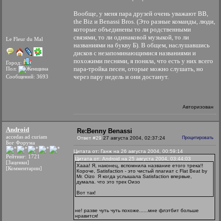
Вообще, у меня пара друзей очень уважают BB,
the Biz и Benassi Bros. (Это разные команды, люди,
которые объединены то ли родственными
связями, то ли одинаковой музыкой, то ли
Le Fleur du Mal
названиями на букву Б). В общем, наслушавшись
дисков с незапоминающимися названиями и
похожими песнями, я поняла, что есть у них всего
Город:
пара-тройка песен, оторые можно слушать, но
Пол:
через пару недель и они достанут.
Сообщений: 3693
Авторизован
Android
Re:Benny Benassi
accedas ad curiam
Ответ #29
27 августа 2004, 02:37:24
Процитировать
Бог Форума
Цитата от: Ганж на 26 августа 2004, 00:59:14
Рейтинг: 1721
Цитата от: Android на 25 августа 2004, 03:44:03
[Заценки]
Хааа! Я, наконец, вспомнила название етого трека!!
[Комментарии]
Короче, Satisfaction - это чистый плагиат с Flat Beat by
Mr. Oizo
Я когда услышала Satisfaction впервые,
думала. что это трек Оизо
Вот так!
не! разве чуть чуть похоже......мне флэтбит больше
нравится!