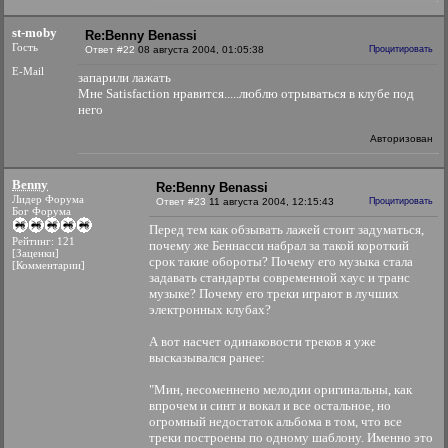
st-moby
Re:Benny Benassi
Гость
Ответ #22
08 августа 2004, 01:05:38
Процитировать
E-Mail
запарили лажать
Мне Satisfaction нравится.....люблю отрываться в клубе под
него
Авторизован
Benny
Re:Benny Benassi
Лидер Форума
Ответ #23
11 августа 2004, 12:15:43
Процитировать
Бог Форума
Перед тем как обзывать лажей стоит задуматься,
Рейтинг: 121
почему же Беннасси набрал за такой короткий
[Заценки]
срок такие обороты? Почему его музыка стала
[Комментарии]
задавать стандарты современной хаус и транс
музыке? Почему его треки играют в лучших
электронных клубах?
А вот насчет одинаковости треков я уже
высказывался ранее:
"Мин, несоменнено мелодии оригинальны, как
впрочем и синт и вокал и все остальное, но
огромный недостаток альбома в том, что все
треки построены по одному шаблону. Именно это