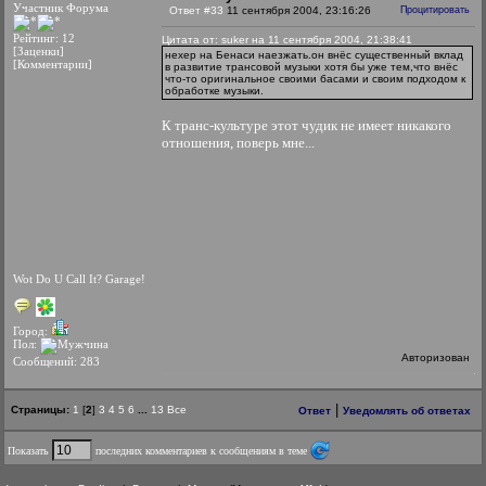
Участник Форума
Ответ #33
11 сентября 2004, 23:16:26
Процитировать
Рейтинг: 12
Цитата от: suker на 11 сентября 2004, 21:38:41
[Заценки]
нехер на Бенаси наезжать.он внёс существенный вклад
[Комментарии]
в развитие трансовой музыки хотя бы уже тем,что внёс
что-то оригинальное своими басами и своим подходом к
обработке музыки.
К транс-культуре этот чудик не имеет никакого
отношения, поверь мне...
Wot Do U Call It? Garage!
Город:
Пол:
Авторизован
Сообщений: 283
|
Страницы:
1
[
2
]
3
4
5
6
...
13
Все
Ответ
Уведомлять об ответах
Показать
последних комментариев к сообщениям в теме