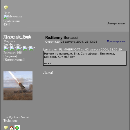
Пол:
Сообщений:
Авторизован
4544
Electronic_Punk
Re:Benny Benassi
Маршал
Ответ #20
03 августа 2004, 23:43:28
Процитировать
Бог Форума
Цитата от: FLIMMERKOAT на 03 августа 2004, 23:36:29
Рейтинг: 466
Ничего не понимаю. Биз, Сатисфекшн, Гипнотика,
[Заценки]
Бенасси, Хит май хат.
[Комментарии]
лажа
Лажа!
It s My Own Secret
Technique