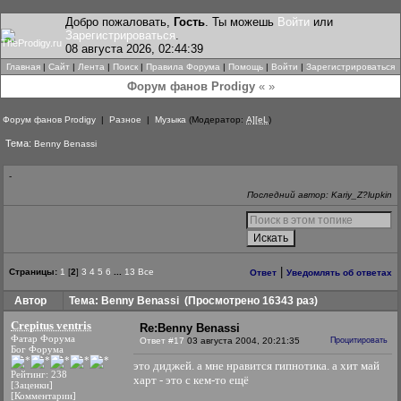
Добро пожаловать,
Гость
. Ты можешь
Войти
или
Зарегистрироваться
.
08 августа 2026, 02:44:39
Главная
|
Сайт
|
Лента
|
Поиск
|
Правила Форума
|
Помощь
|
Войти
|
Зарегистрироваться
Форум фанов Prodigy
« »
Форум фанов Prodigy
|
Разное
|
Музыка
(Модератор:
A][eL
)
Тема:
Benny Benassi
-
Последний автор: Kariy_Z?lupkin
|
Страницы:
1
[
2
]
3
4
5
6
...
13
Все
Ответ
Уведомлять об ответах
Автор
Тема: Benny Benassi
(Просмотрено 16343 раз)
Crepitus ventris
Re:Benny Benassi
Фатар Форума
Ответ #17
03 августа 2004, 20:21:35
Процитировать
Бог Форума
это диджей. а мне нравится гипнотика. а хит май
Рейтинг: 238
харт - это с кем-то ещё
[Заценки]
[Комментарии]