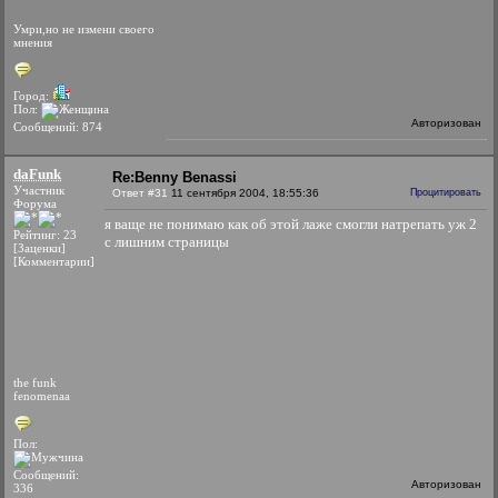
Умри,но не измени своего
мнения
Город:
Пол:
Авторизован
Сообщений: 874
daFunk
Re:Benny Benassi
Участник
Ответ #31
11 сентября 2004, 18:55:36
Процитировать
Форума
я ваще не понимаю как об этой лаже смогли натрепать уж 2
Рейтинг: 23
с лишним страницы
[Заценки]
[Комментарии]
the funk
fenomenaa
Пол:
Сообщений:
Авторизован
336