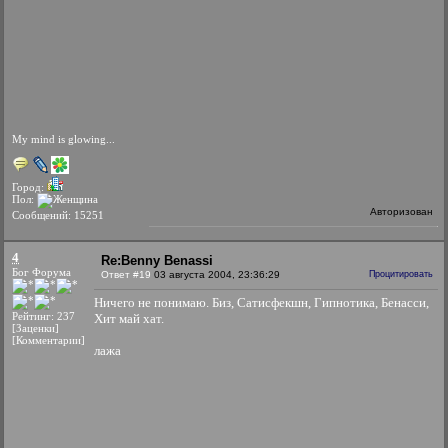
My mind is glowing...
Город:
Пол:
Авторизован
Сообщений: 15251
4
Re:Benny Benassi
Бог Форума
Ответ #19
03 августа 2004, 23:36:29
Процитировать
Ничего не понимаю. Биз, Сатисфекшн, Гипнотика, Бенасси,
Рейтинг: 237
Хит май хат.
[Заценки]
[Комментарии]
лажа