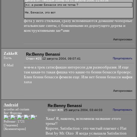
Цитата от: Твердый шанкр на 01 августа 2004, 21:45:54
п.с. а разве Бенасси это не тетка ?
Не, Бенасси, это вот
фота у него стильная, сразу вспоминаются домашне-чопорные
итальянские синты, с боковинками из дорогущего дерева и
конструктивными зае*ами
Авторизован
ZakkeR
Re:Benny Benassi
Гость
Ответ #25
12 августа 2004, 09:07:41
Процитировать
E-Mail
м-м-м а трек сатисфакшн интересен для разнообразия. И еще
там какая-то такая фишка что какие-то бенни бенасси броверс.
Блин бенни бенасси фемили еще. Или нет бенни бенасси мафия
хаха
Авторизован
Android
Re:Benny Benassi
accedas ad curiam
Ответ #26
25 августа 2004, 03:44:03
Процитировать
Бог Форума
Хааа! Я, наконец, вспомнила название етого
Рейтинг: 1721
трека!!
[Заценки]
Короче, Satisfaction - это чистый плагиат с Flat
[Комментарии]
Beat by Mr. Oizo
Я когда услышала Satisfaction