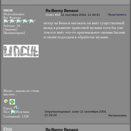
uncut
Re:Benny Benassi
Moleculemaker
Ответ #32
11 сентября 2004, 21:38:41
Процитировать
Бог Форума
нехер на Бенаси наезжать.он внёс существенный
Рейтинг: 20
вклад в развитие трансовой музыки хотя бы уже
[Заценки]
тем,что внёс что-то оригинальное своими басами
[Комментарии]
и своим подходом к обработке музыки.
Жизнь - дерьмо,но очень
вкусное...
Город:
Пол:
Отредактировал: suker 11 сентября 2004,
21:39:24
Авторизован
Сообщений: 1338
Elvis
Re:Benny Benassi