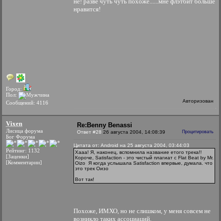
не! разве чуть чуть похоже......мне флэтбит больше
нравится!
Город:
Пол:
Авторизован
Сообщений: 4116
Vixen
Re:Benny Benassi
Лисица форума
Ответ #28
26 августа 2004, 14:08:39
Процитировать
Бог Форума
Цитата от: Android на 25 августа 2004, 03:44:03
Рейтинг: 1132
Хааа! Я, наконец, вспомнила название етого трека!!
[Заценки]
Короче, Satisfaction - это чистый плагиат с Flat Beat by Mr.
[Комментарии]
Oizo
Я когда услышала Satisfaction впервые, думала. что
это трек Оизо
Вот так!
Похоже, ИМХО, но не слишком, у меня совсем не
возникло таких ассоциаций.