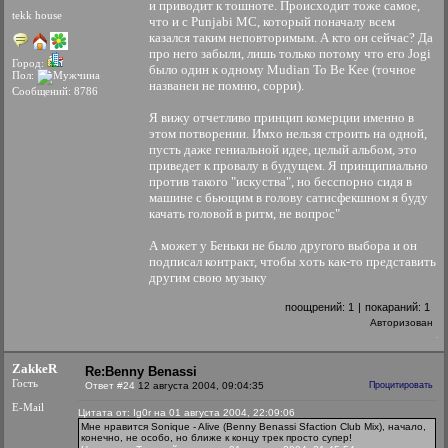
и приводит к тошноте. Происходит тоже самое,
tekk house
что и с Punjabi MC, который поначалу всем
казался таким неповторимым. А кто он сейчас? Да
про него забыли, лишь только потому что его Jogi
Город:
было один к одному Mudian To Be Kee (точное
Пол:
названеи не помню, сорри).
Сообщений: 8786
Я вижу отчетливо принцип комерции именно в
этом потворении. Имхо нельзя строить на одной,
пусть даже гениальной идее, целый альбом, это
приведет к провалу в будущем. Я принципиально
против такого "искуства", но бесспорно сидя в
машине с бьющим в голову сатисфекшном я буду
качать головой в ритм, не вопрос"
А может у Беньки не было другого выбора и он
подписал контракт, чтобы хоть как-то представить
другим свою музыку
поощрений:
1
|
покараний:
1
Авторизован
ZakkeR
Re:Benny Benassi
Гость
Ответ #24
12 августа 2004, 09:04:35
Процитировать
E-Mail
Цитата от: Ig0r на 01 августа 2004, 22:09:06
Мне нравится Sonique - Alive (Benny Benassi Sfaction Club Mix), начало,
конечно, не особо, но ближе к концу трек просто супер!