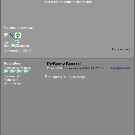
меня клип прикалывает еще
My mind is glowing...
Город:
Пол:
Авторизован
Сообщений: 15251
Boundless
Re:Benny Benassi
Форумный Маньяк
Ответ #30
10 сентября 2004, 19:27:42
Процитировать
Рейтинг: 47
Все треки на одно лицо
[Заценки]
[Комментарии]