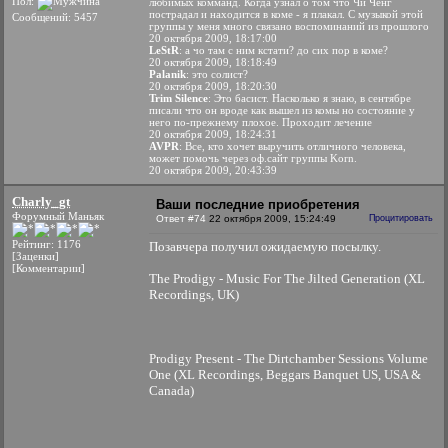
Пол:
любимых комманд. Когда узнал о том что Чи Ченг
пострадал и находится в коме - я плакал. С музыкой этой
Сообщений: 5457
группы у меня много связано воспоминаний из прошлого
20 октября 2009, 18:17:00
LeStR
: а чо там с ним кстати? до сих пор в коме?
20 октября 2009, 18:18:49
Palanik
: это солист?
20 октября 2009, 18:20:30
Trim Silence
: Это басист. Насколько я знаю, в сентябре
писали что он вроде как вышел из комы но состояние у
него по-прежнему плохое. Проходит лечение
20 октября 2009, 18:24:31
AVPR
: Все, кто хочет выручить отличного человека,
может помочь через оф.сайт группы Korn.
20 октября 2009, 20:43:39
Charly_gt
Ваши последние приобретения
Форумный Маньяк
Ответ #74
22 октября 2009, 15:24:49
Процитировать
Рейтинг: 1176
Позавчера получил ожидаемую посылку.
[Заценки]
[Комментарии]
The Prodigy - Music For The Jilted Generation (XL
Recordings, UK)
Prodigy Present - The Dirtchamber Sessions Volume
One (XL Recordings, Beggars Banquet US, USA &
Canada)