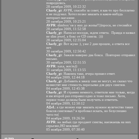
повредились.
28 октября 2009, 10:22:32
Charly_gt
: AVPR, спасибо за совет, я как-то про бесплатно
и не подумал. Хотел позже заказать в каком-нибудь
интернет-магазине.
28 октября 2009, 10:25:21
AVPR
: slimboх`ов у них до жопы!!))проси, не стесняйся
28 октября 2009, 11:52:58
Charly_gt
: Написал мэседж, ждем ответа.
Правда я назвал
не slim jewel, а бокс от CD сингла. :)))
28 октября 2009, 12:35:04
Charly_gt
: Вот жуки :), уже 2 дня прошло, а ответа все
нет.
30 октября 2009, 12:50:42
Charly_gt
: Зажали наверно два бокса.
Повторно отправил
письмо.
30 октября 2009, 12:51:55
AVPR
: хаха, жесть))
31 октября 2009, 11:13:55
Charly_gt
: Наконец таки, вчера пришел ответ.
04 ноября 2009, 12:44:18
Charly_gt
: Добавить к заказу они не могут, но сказал что
возместят мне стимость пересылки для двух синглов.
04 ноября 2009, 12:45:38
Charly_gt
: И странно немного, ответили мне только, когда
я им второй раз отправил одно и тоже письмо. Хотя,
первое тоже должны были получить и ответить.
04 ноября 2009, 12:50:12
A][eL
: а где можно еще заказать нужное количество таких
боксов сингловых? я пробовал искать, но безуспешно
чего-то(
04 ноября 2009, 19:26:34
AVPR
: на любых где продают синглы, наезжаешь на них
серьезно,НО вежливо!
05 ноября 2009, 07:30:40