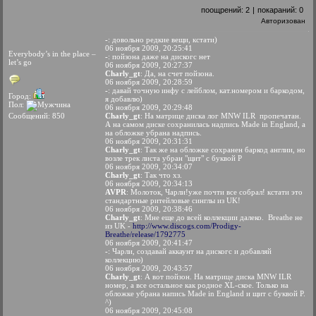
поощрений:
2
|
покараний:
0
Авторизован
-
: довольно редкие вещи, кстати)
06 ноября 2009, 20:25:41
Everybody’s in the place –
-
: пойзона даже на дискогс нет
let’s go
06 ноября 2009, 20:27:37
Charly_gt
: Да, на счет пойзона.
06 ноября 2009, 20:28:59
-
: давай точную инфу с лейблом, кат.номером и баркодом,
Город:
я добавлю)
Пол:
06 ноября 2009, 20:29:48
Сообщений: 850
Charly_gt
: На матрице диска лог MNW ILR пропечатан.
А на самом диске сохранилась надпись Made in England, а
на обложке убрана надпись.
06 ноября 2009, 20:31:31
Charly_gt
: Так же на обложке сохранен баркод англии, но
возле трек листа убран "щит" с буквой P
06 ноября 2009, 20:34:07
Charly_gt
: Так что хз.
06 ноября 2009, 20:34:13
AVPR
: Молоток, Чарли!уже почти все собрал! кстати это
cтандартные ритейловые синглы из UK!
06 ноября 2009, 20:38:46
Charly_gt
: Мне еще до всей коллекции далеко.
Breathe не
из UK -
http://www.discogs.com/Prodigy-
Breathe/release/1792775
06 ноября 2009, 20:41:47
-
: Чарли, создавай аккаунт на дискогс и добавляй
коллекцию)
06 ноября 2009, 20:43:57
Charly_gt
: А вот пойзон. На матрице диска MNW ILR
номер, а все остальное как родное XL-ское. Только на
обложке убрана напись Made in England и щит с буквой P.
^)
06 ноября 2009, 20:45:08