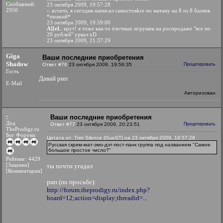
Сообщений:
23 октября 2009, 19:57:28
2950
-
: кстати, я сегодня написал самостояkre по матану на 8 из 8 баллов
*пизжий*
23 октября 2009, 19:59:00
A][eL
: крут! я тоже как-то ёлочных игрушек на роспродаже "все по
20 рублей" урвал xD
23 октября 2009, 21:37:29
Giga
Ваши последние приобретения
Shadow
Ответ #76
23 октября 2009, 19:56:35
Процитировать
Гость
Давай рип
E-Mail
Авторизован
-
Ваши последние приобретения
Дед
Ответ #77
23 октября 2009, 20:23:51
Процитировать
TheProdigy.ru
Бог Форума
Цитата от: Trim Silence (GueST) на 23 октября 2009, 19:57:28
Русская скрим-мат-эмо-дэт-пост-панк группа под названием "Самое
большое простое число?"
Рейтинг: 4429
[Заценки]
ты почти угадал
[Комментарии]
рип (по просьбе):
http://forum.theprodigy.ru/index.php?
board=12;action=display;threadid=...