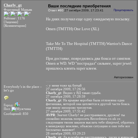
Charly_gt
Ваши последние приобретения
Форумный Маньяк
Ответ #80
27 октября 2009, 17:23:41
Процитировать
Рейтинг: 1176
На днях получил еще одну ожидаемую посылку.
[Заценки]
[Комментарии]
Omen (TMTTH) One Love (XL)
Take Me To The Hospital (TMTTH) Warrior's Dance
(TMTTH)
При доставке, повредились два бокса от синглов:
Omen и WD. WD "пострадал" сильнее, super jewel
пришлось клеить super клеем.
Авторизован
-
: у меня тоже вд битый
Everybody’s in the place –
27 октября 2009, 17:26:56
let’s go
Charly_gt
: Видно у ВД такая судьба.
27 октября 2009, 17:28:59
Charly_gt
: На крышке коробки была отломлена одна
фигнюшка, которой она цепляется к другой части бокса.
Город:
еще внизу нихерово треснутая.
Пол:
27 октября 2009, 17:31:42
Сообщений: 850
AVPR
: Значит Charly! не расстраиваися, дружок! ты
спокойно можешь попросить Recordstore.co.uk со
следующим твоим заказом выслать тебе slimjewel, обратись
к менеджеру вежливо, объясни ситуацию и они тебе все
бесплатно вышлют!
28 октября 2009, 03:29:23
Charly_gt
: Да я особо не расстраиваюсь, диски и ковры не