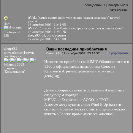
поощрений:
1
|
покараний:
0
Авторизован
A][eL
: 'хамер смешт фейс' уже можно сказать классека :] крутой
релиз)
Пол:
16 октября 2009, 11:41:05
AVPR
: Согласен! Ace Ventura смотрел на днях, вот и решил взять!
16 октября 2009, 11:50:26
Сообщений:
chega93
: ой, этож раритет
255
17 октября 2009, 23:18:00
chega93
Ваши последние приобретения
контрабасист форума
Ответ #71
17 октября 2009, 23:17:37
Процитировать
Бог Форума
Наконец-то приобрёл свой IMD! Обошлось всего в
Рейтинг: 3063
1300 в официальном магазинчике Союз на
[Заценки]
Курской в Атриуме, довольный хожу весь
[Комментарии]
день)))))))
Далее собираюсь купить остальные 4 альбома в
следующем порядке:
MFTJG -> Exepience -> AONO -> TFOTL
А потом хочу купить сингл Wind It Up (кстати
сколько он сейчас может стоить и где его можно
купить в России кроме дискогса конечно).