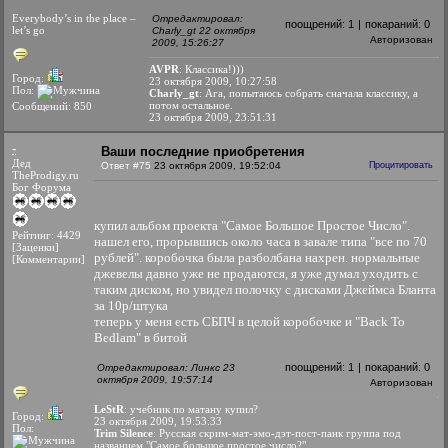
Everybody’s in the place –
Отредактировал:
поощрений:
1
|
покараний:
0
let’s go
Charly_gt 22 октября
Авторизован
2009, 15:26:27
AVPR
: Классика!)))
Город:
23 октября 2009, 10:27:58
Пол:
Charly_gt
: Ага, попытаюсь собрать сначала классику, а
потом остальное.
Сообщений: 850
23 октября 2009, 23:51:31
-
Ваши последние приобретения
Дед
Ответ #75
23 октября 2009, 19:52:04
Процитировать
TheProdigy.ru
Бог Форума
купил альбом проекта "Самое Большое Простое Число".
Рейтинг: 4429
нашел его, прорывшись около часа в завале типа "все по 70
[Заценки]
рублей". коробочка была разболбана нахрен. нормальные
[Комментарии]
джевелы давно уже не продаются, я уже думал уходить с
таким диском, но увидел полочку с дисками Джеймса Бланта
за 10р/штука
теперь у меня есть СБПЧ в целой коробочке и "Back To
Bedlam" в битой
поощрений:
1
|
покараний:
0
Отредактировал: Линкс 23
октября 2009, 19:57:14
Авторизован
LeStR
: учебник по матану купил?
Город:
23 октября 2009, 19:53:33
Пол:
Trim Silence
: Русская скрим-мат-эмо-дэт-пост-панк группа под
названием "Самое большое простое число?"