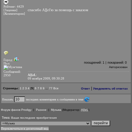
Рейтинг: 4429
спасибо A][el'ю за помощь с заказом
[Заценки]
[Комментарии]
Город:
поощрений:
1
|
покараний:
0
Пол:
Авторизован
Сообщений:
A][eL
:
2950
09 ноября 2009, 09:30:28
|
Страницы:
1
2
3
4
[
5
]
6
7
8
9
...
77
Все
Ответ
Уведомлять об ответах
Показать
последних комментариев к сообщениям в теме
Форум фанов Prodigy
|
Разное
|
Музыка
(Модератор:
A][eL
)
Тема:
Ваши последние приобретения
Переключиться в десктопный вид