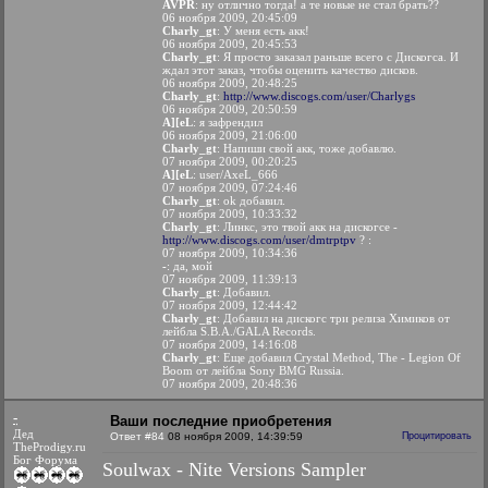
AVPR
: ну отлично тогда! а те новые не стал брать??
06 ноября 2009, 20:45:09
Charly_gt
: У меня есть акк!
06 ноября 2009, 20:45:53
Charly_gt
: Я просто заказал раньше всего с Дискогса. И
ждал этот заказ, чтобы оценить качество дисков.
06 ноября 2009, 20:48:25
Charly_gt
:
http://www.discogs.com/user/Charlygs
06 ноября 2009, 20:50:59
A][eL
: я зафрендил
06 ноября 2009, 21:06:00
Charly_gt
: Напиши свой акк, тоже добавлю.
07 ноября 2009, 00:20:25
A][eL
: user/AxeL_666
07 ноября 2009, 07:24:46
Charly_gt
: ok добавил.
07 ноября 2009, 10:33:32
Charly_gt
: Линкс, это твой акк на дискогсе -
http://www.discogs.com/user/dmtrptpv
? :
07 ноября 2009, 10:34:36
-
: да, мой
07 ноября 2009, 11:39:13
Charly_gt
: Добавил.
07 ноября 2009, 12:44:42
Charly_gt
: Добавил на дискогс три релиза Химиков от
лейбла S.B.A./GALA Records.
07 ноября 2009, 14:16:08
Charly_gt
: Еще добавил Crystal Method, The - Legion Of
Boom от лейбла Sony BMG Russia.
07 ноября 2009, 20:48:36
-
Ваши последние приобретения
Дед
Ответ #84
08 ноября 2009, 14:39:59
Процитировать
TheProdigy.ru
Бог Форума
Soulwax - Nite Versions Sampler