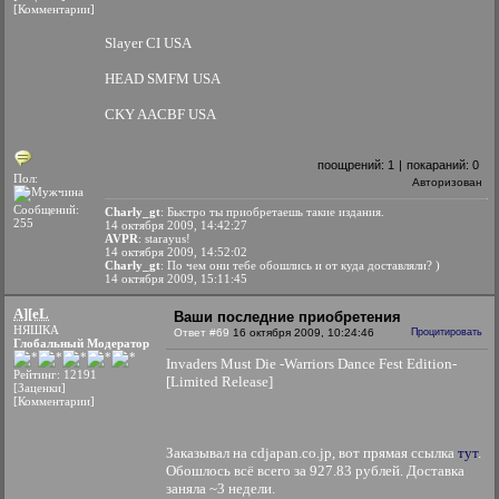
[Комментарии]
Slayer CI USA
HEAD SMFM USA
CKY AACBF USA
поощрений:
1
|
покараний:
0
Пол:
Авторизован
Сообщений:
Charly_gt
: Быстро ты приобретаешь такие издания.
255
14 октября 2009, 14:42:27
AVPR
: starayus!
14 октября 2009, 14:52:02
Charly_gt
: По чем они тебе обошлись и от куда доставляли? )
14 октября 2009, 15:11:45
A][eL
Ваши последние приобретения
НЯШКА
Ответ #69
16 октября 2009, 10:24:46
Процитировать
Глобальный Модератор
Invaders Must Die -Warriors Dance Fest Edition-
Рейтинг: 12191
[Limited Release]
[Заценки]
[Комментарии]
Заказывал на cdjapan.co.jp, вот прямая ссылка
тут
.
Обошлось всё всего за 927.83 рублей. Доставка
заняла ~3 недели.