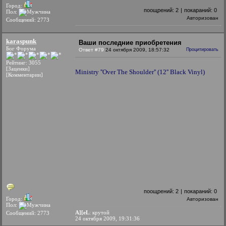
Город:
поощрений:
2
|
покараний:
0
Пол:
Авторизован
Сообщений: 2773
karaspunk
Ваши последние приобретения
Бог Форума
Ответ #79
24 октября 2009, 18:57:32
Процитировать
Рейтинг: 3055
[Заценки]
Ministry ''Over The Shoulder'' (12'' Black Vinyl)
[Комментарии]
поощрений:
2
|
покараний:
0
Город:
Авторизован
Пол:
A][eL
: крутой
Сообщений: 2773
24 октября 2009, 19:31:36