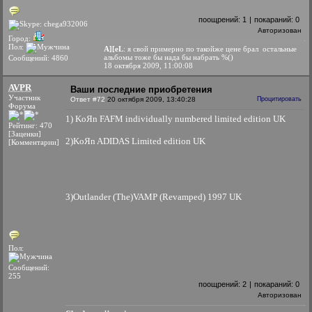
поощрений:
1
|
покараний:
0
Авторизован
Город:
Пол:
A][eL
: я свой примерно по такойже цене брал
остальные
альбомы тоже бы нада бы набрать %()
Сообщений: 4860
18 октября 2009, 11:00:08
AVPR
Ваши последние приобретения
Участник
Ответ #72
20 октября 2009, 13:40:28
Процитировать
Форума
1) KoЯn FAFM individually numbered limited edition UK
Рейтинг: 470
[Заценки]
2)KoЯn ADIDAS Limited edition UK
[Комментарии]
3)Outlander (The)VAMP (Revamped) 1997 UK
Пол:
Сообщений:
255
поощрений:
2
|
покараний:
0
Авторизован