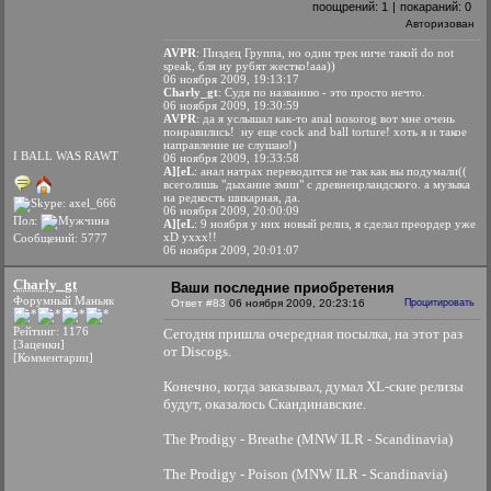
поощрений:
1
|
покараний:
0
Авторизован
AVPR
: Пиздец Группа, но один трек ниче такой do not
speak, бля ну рубят жестко!ааа))
06 ноября 2009, 19:13:17
Charly_gt
: Судя по названию - это просто нечто.
06 ноября 2009, 19:30:59
AVPR
: да я услышал как-то anal nosorog вот мне очень
понравились! ну еще cock and ball torture! хоть я и такое
направление не слушаю!)
I BALL WAS RAWT
06 ноября 2009, 19:33:58
A][eL
: анал натрах переводится не так как вы подумали((
всеголишь "дыхание змии" с древнеирландского. а музыка
на редкость шикарная, да.
06 ноября 2009, 20:00:09
Пол:
A][eL
: 9 ноября у них новый релиз, я сделал преордер уже
xD уххх!!
Сообщений: 5777
06 ноября 2009, 20:01:07
Charly_gt
Ваши последние приобретения
Форумный Маньяк
Ответ #83
06 ноября 2009, 20:23:16
Процитировать
Рейтинг: 1176
Сегодня пришла очередная посылка, на этот раз
[Заценки]
от Discogs.
[Комментарии]
Конечно, когда заказывал, думал XL-ские релизы
будут, оказалось Скандинавские.
The Prodigy - Breathe (MNW ILR - Scandinavia)
The Prodigy - Poison (MNW ILR - Scandinavia)