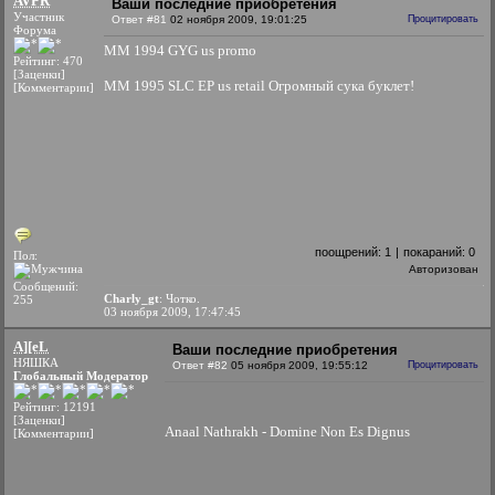
AVPR
Ваши последние приобретения
Участник
Ответ #81
02 ноября 2009, 19:01:25
Процитировать
Форума
MM 1994 GYG us promo
Рейтинг: 470
[Заценки]
MM 1995 SLC EP us retail Огромный сука буклет!
[Комментарии]
поощрений:
1
|
покараний:
0
Пол:
Авторизован
Сообщений:
Charly_gt
: Чотко.
255
03 ноября 2009, 17:47:45
A][eL
Ваши последние приобретения
НЯШКА
Ответ #82
05 ноября 2009, 19:55:12
Процитировать
Глобальный Модератор
Рейтинг: 12191
[Заценки]
Anaal Nathrakh - Domine Non Es Dignus
[Комментарии]