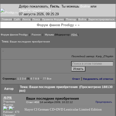
Добро пожаловать,
Гость
. Ты можешь
Войти
или
Зарегистрироваться
.
07 августа 2026, 09:25:29
Главная
|
Сайт
|
Лента
|
Поиск
|
Правила Форума
|
Помощь
|
Войти
|
Зарегистрироваться
Форум фанов Prodigy
« »
Форум фанов Prodigy
|
Разное
|
Музыка
(Модератор:
A][eL
)
Тема:
Ваши последние приобретения
-
Последний автор: Kariy_Z?lupkin
|
Страницы:
1
2
3
4
[
5
]
6
7
8
9
...
77
Все
Ответ
Уведомлять об ответах
Тема: Ваши последние приобретения
(Просмотрено 188130
Автор
раз)
AVPR
Ваши последние приобретения
Участник
Ответ #68
14 октября 2009, 10:22:12
Процитировать
Форума
Slayer CI German CD+DVD Lenticular Limited Edition
Рейтинг: 470
[Заценки]