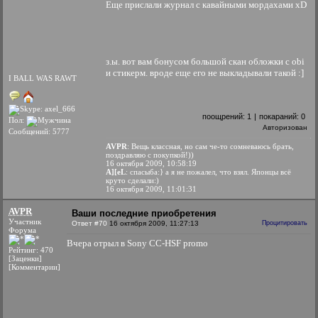
Еще прислали журнал с кавайными мордахами xD
з.ы. вот вам бонусом большой скан обложки с obi
и стикерм. вроде еще его не выкладывали такой :]
I BALL WAS RAWT
поощрений:
1
|
покараний:
0
Пол:
Авторизован
Сообщений: 5777
AVPR
: Вещь классная, но сам че-то сомневаюсь брать,
поздравляю с покупкой!))
16 октября 2009, 10:58:19
A][eL
: спасыба:} а я не пожалел, что взял. Японцы всё
круто сделали:)
16 октября 2009, 11:01:31
AVPR
Ваши последние приобретения
Участник
Ответ #70
16 октября 2009, 11:27:13
Процитировать
Форума
Вчера отрыл в Sony CC-HSF promo
Рейтинг: 470
[Заценки]
[Комментарии]