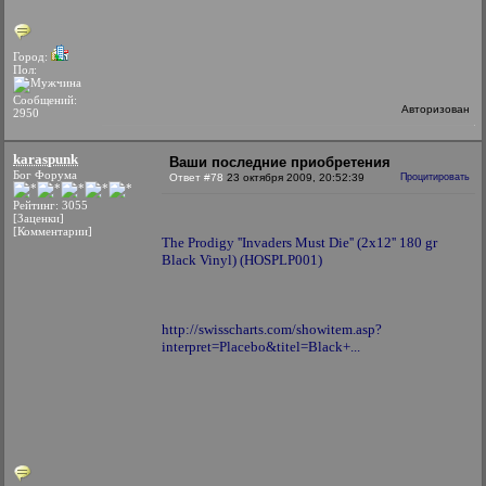
Город:
Пол:
Сообщений:
Авторизован
2950
karaspunk
Ваши последние приобретения
Бог Форума
Ответ #78
23 октября 2009, 20:52:39
Процитировать
Рейтинг: 3055
[Заценки]
[Комментарии]
The Prodigy ''Invaders Must Die'' (2x12'' 180 gr
Black Vinyl) (HOSPLP001)
http://swisscharts.com/showitem.asp?
interpret=Placebo&titel=Black+...