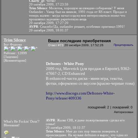
Charly_gt
: Чотко!
20 октября 2009, 17:23:59
Trim Silence
: Молоток, хорошую коллекцию собираешь! У меня
Outlander - Vamp был на виниле, 1991 года от RS пласт. Продал и
теперь жалею - когда начал олдскулом интересоваться понял что
прошляпил задешево раритетную вещь
20 октября 2009, 17:27:20
AVPR
: Cпасибо!Да, outlander решает, особенно оригинал 1991!
20 октября 2009, 18:01:37
Trim Silence
Ваши последние приобретения
Бог Форума
Ответ #73
20 октября 2009, 17:52:26
Процитировать
Рейтинг: 12899
[Заценки]
[Комментарии]
Deftones - White Pony
2000 год, Maverick (для продаж в Европе), 9362-
47667-2, CD Enhanced
В enhanced-части диска - мини игра, тексты,
фотки, оформлено со вкусом (красно-черные тона)
http://www.discogs.com/Deftones-White-
Pony/release/409336
поощрений:
2
|
покараний:
0
Авторизован
AVPR
: Жалко CHI, я даже пожертвование сделал его
What's He Fockin' Doin'?
семье!
Bleeeaaaat!
20 октября 2009, 18:11:37
Trim Silence
: Мне до сих пор тяжело поверить в
происшедшее. На музыке deftones я вырос, это одна из