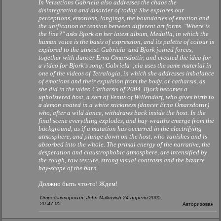
In Versations Gabriela also addresses the chaos the
disintegration and disorder of today. She explores our
perceptions, emotions, longings, the boundaries of emotion and
the unification or tension between different art forms. "Where is
the line?" asks Bjork on her latest album, Medulla, in which the
human voice is the basis of expression, and its palette of colour is
explored to the utmost. Gabriela and Bjork joined forces,
together with dancer Erna Omarsdottir, and created the idea for
a video for Bjork's song; Gabriela ;ela uses the same material in
one of the videos of Tetralogia, in which she addresses imbalance
of emotions and their expulsion from the body, or catharsis, as
she did in the video Catharsis of 2004. Bjork becomes a
upholstered host, a sort of Venus of Willendorf, who gives birth to
a demon coated in a white stickiness (dancer Erna Omarsdottir)
who, after a wild dance, withdraws back inside the host. In the
final scene everything explodes, and hay-wraiths emerge from the
background, as if a mutation has occurred in the electrifying
atmosphere, and plunge down on the host, who vanishes and is
absorbed into the whole. The primal energy of the narrative, the
desperation and claustrophobic atmosphere, are intensified by
the rough, raw texture, strong visual contrasts and the bizarre
hay-scape of the barn.
Должно быть что-то! Ждем!
Отредактировал: John Malkovich 24 апреля 2005,
20:47:05
Авторизован