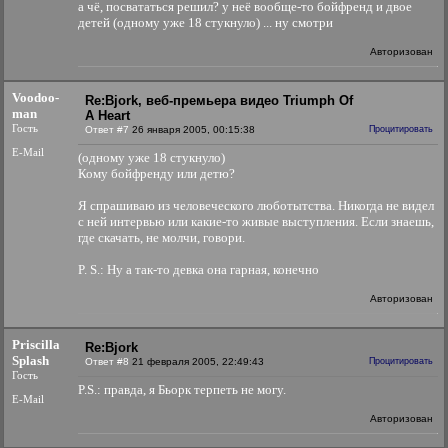
а чё, посвататься решил? у неё вообще-то бойфренд и двое
детей (одному уже 18 стукнуло) ... ну смотри
Авторизован
Voodoo-
Re:Bjork, веб-премьера видео Triumph Of
man
A Heart
Гость
Ответ #7
26 января 2005, 00:15:38
Процитировать
E-Mail
(одному уже 18 стукнуло)
Кому бойфренду или детю?
Я спрашиваю из человеческого люботытства. Никогда не видел
с ней интервью или какие-то живые выступления. Если знаешь,
где скачать, не молчи, говори.
P. S.: Ну а так-то девка она гарная, конечно
Авторизован
Priscilla
Re:Bjork
Splash
Ответ #8
21 февраля 2005, 22:49:43
Процитировать
Гость
P.S.: правда, я Бьорк терпеть не могу.
E-Mail
Авторизован