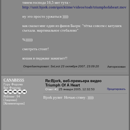
тянем господа 16,5 мег тута -
http://unit.bjork.com/quicktime/videos/toah/triumphofaheart.mov
ну это просто уржаться )))))
как сказал мне один из фанов Бьорк: "тётка совсем с катушек
съехала. маргинальное стебалово"
%))))))
смотреть стоит!
кошак в пиджаке зажигает!!
Отредактировал: SeLect 23 октября 2007, 23:09:20
Авторизован
CANABISSS
Re:Bjork, веб-премьера видео
Гуру Форума
Triumph Of A Heart
Бог Форума
Ответ #1
25 января 2005, 12:32:53
Процитировать
Рейтинг: 94
Bjork рулит
Ночью стяну :)))))
[Заценки]
[Комментарии]