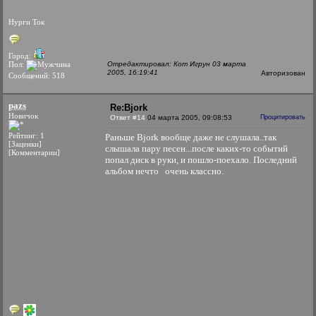
Нурги Ток
Город:
Пол:
Отредактировал: Кот Игрун 03 марта
2005, 16:19:41
Авторизован
Сообщений: 518
pazs
Re:Bjork
Новичок
Ответ #14
04 марта 2005, 09:08:53
Процитировать
Рейтинг: 1
Раньше Bjork вообще даже не слушала..так
[Заценки]
слышала пару песен...после каких-то событий
[Комментарии]
попал диск в руки, и пошло-поехало. Последний
альбом нечто
очень классно.