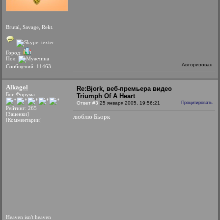
Brutal, Savage, Rekt.
Город:
Пол:
Авторизован
Сообщений: 11463
Alkagol
Re:Bjork, веб-премьера видео
Бог Форума
Triumph Of A Heart
Ответ #3
25 января 2005, 19:56:21
Процитировать
Рейтинг: 265
[Заценки]
люблю Бьорк
[Комментарии]
Heaven isn't heaven