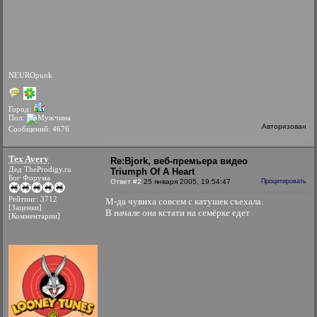
NEUROpunk
Город:
Пол:
Авторизован
Сообщений: 4676
Tex Avery
Re:Bjork, веб-премьера видео
Дед TheProdigy.ru
Triumph Of A Heart
Бог Форума
Ответ #2
25 января 2005, 19:54:47
Процитировать
Рейтинг: 3712
М-да чувиха совсем с катушек съехала.
[Заценки]
В начале она кстати на семёрке едет
[Комментарии]