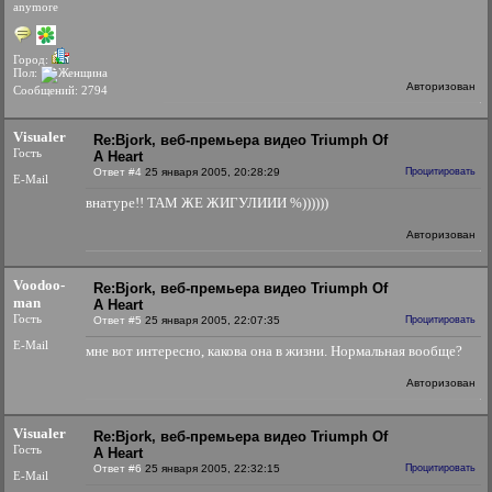
anymore
Город:
Пол:
Авторизован
Сообщений: 2794
Visualer
Re:Bjork, веб-премьера видео Triumph Of
Гость
A Heart
Ответ #4
25 января 2005, 20:28:29
Процитировать
E-Mail
внатуре!! ТАМ ЖЕ ЖИГУЛИИИ %))))))
Авторизован
Voodoo-
Re:Bjork, веб-премьера видео Triumph Of
man
A Heart
Гость
Ответ #5
25 января 2005, 22:07:35
Процитировать
E-Mail
мне вот интересно, какова она в жизни. Нормальная вообще?
Авторизован
Visualer
Re:Bjork, веб-премьера видео Triumph Of
Гость
A Heart
Ответ #6
25 января 2005, 22:32:15
Процитировать
E-Mail