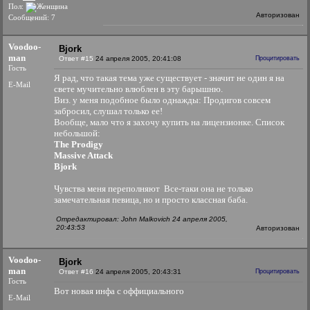
Пол:
Авторизован
Сообщений: 7
Voodoo-
Bjork
man
Ответ #15
24 апреля 2005, 20:41:08
Процитировать
Гость
Я рад, что такая тема уже существует - значит не один я на
E-Mail
свете мучительно влюблен в эту барышню.
Виз. у меня подобное было однажды: Продигов совсем
забросил, слушал только ее!
Вообще, мало что я захочу купить на лицензионке. Список
небольшой:
The Prodigy
Massive Attack
Bjork
Чувства меня переполняют
Все-таки она не только
замечательная певица, но и просто классная баба.
Отредактировал: John Malkovich 24 апреля 2005,
20:43:53
Авторизован
Voodoo-
Bjork
man
Ответ #16
24 апреля 2005, 20:43:31
Процитировать
Гость
Вот новая инфа с оффициального
E-Mail