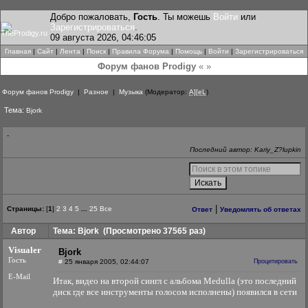
Добро пожаловать,
Гость
. Ты можешь
Войти
или
Зарегистрироваться
.
09 августа 2026, 04:46:05
Главная
|
Сайт
|
Лента
|
Поиск
|
Правила Форума
|
Помощь
|
Войти
|
Зарегистрироваться
Форум фанов Prodigy
« »
Форум фанов Prodigy
|
Разное
|
Музыка
(Модератор:
A][eL
)
Тема:
Bjork
-
Последний автор: Kariy_Z?lupkin
|
Страницы:
[
1
]
2
3
4
5
...
25
Все
Ответ
Уведомлять об ответах
Автор
Тема: Bjork
(Просмотрено 37565 раз)
Visualer
Bjork
Гость
#
25 января 2005, 02:44:07
Процитировать
E-Mail
Итак, видео на второй сингл с альбома Medulla (это последний
диск где все инструменты голосом исполнены) появился в сети