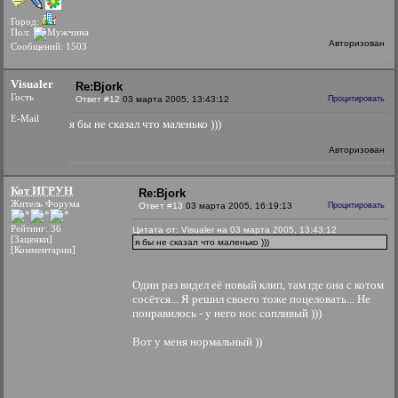
Город:
Пол:
Авторизован
Сообщений: 1503
Visualer
Re:Bjork
Гость
Ответ #12
03 марта 2005, 13:43:12
Процитировать
E-Mail
я бы не сказал что маленько )))
Авторизован
Кот ИГРУН
Re:Bjork
Житель Форума
Ответ #13
03 марта 2005, 16:19:13
Процитировать
Рейтинг: 36
Цитата от: Visualer на 03 марта 2005, 13:43:12
[Заценки]
я бы не сказал что маленько )))
[Комментарии]
Один раз видел её новый клип, там где она с котом
сосётся... Я решил своего тоже поцеловать... Не
понравилось - у него нос сопливый )))
Вот у меня нормальный ))