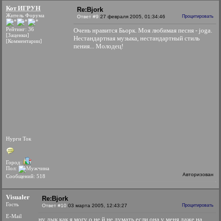
Кот ИГРУН
Re:Bjork
Житель Форума
Ответ #9
27 февраля 2005, 01:34:46
Процитировать
Рейтинг: 36
Очень нравится Бьорк. Моя любимая песня - joga.
[Заценки]
Нестандартная музыка, нестандартный стиль
[Комментарии]
пения... Молодец!
Нурги Ток
Город:
Пол:
Авторизован
Сообщений: 518
Visualer
Re:Bjork
Гость
Ответ #10
03 марта 2005, 12:43:27
Процитировать
E-Mail
ну дык как я могу о не й не думать если она у меня даже на