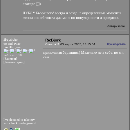
аватаре ))))
ЛУБЛУ Бьорк всю! всегда и везде! в определённые моменты
жизни она обгоняла для меня по популярности и продигов.
Авторизован
Hotrider
Re:Bjork
up and away
Ответ #11
03 марта 2005, 13:15:54
Процитировать
Бог Форума
прикольная барышня:) Маленько не в себе, но я и
Рейтинг: 510
сам
[Заценки]
[Комментарии]
I've decided to take my
work back underground