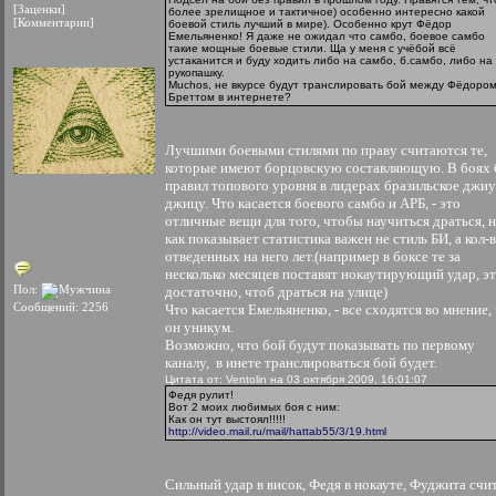
[Заценки]
более зрелищное и тактичное) особенно интересно какой
[Комментарии]
боевой стиль лучший в мире). Особенно крут Фёдор
Емельяненко! Я даже не ожидал что самбо, боевое самбо
такие мощные боевые стили. Ща у меня с учёбой всё
устаканится и буду ходить либо на самбо, б.самбо, либо на
рукопашку.
Muchos, не вкурсе будут транслировать бой между Фёдором
Бреттом в интернете?
Лучшими боевыми стилями по праву считаются те,
которые имеют борцовскую составляющую. В боях 
правил топового уровня в лидерах бразильское джиу
джицу. Что касается боевого самбо и АРБ, - это
отличные вещи для того, чтобы научиться драться, 
как показывает статистика важен не стиль БИ, а кол-
отведенных на него лет.(например в боксе те за
несколько месяцев поставят нокаутирующий удар, э
Пол:
достаточно, чтоб драться на улице)
Сообщений: 2256
Что касается Емельяненко, - все сходятся во мнение,
он уникум.
Возможно, что бой будут показывать по первому
каналу, в инете транслироваться бой будет.
Цитата от: Ventolin на 03 октября 2009, 16:01:07
Федя рулит!
Вот 2 моих любимых боя с ним:
Как он тут выстоял!!!!!
http://video.mail.ru/mail/hattab55/3/19.html
Сильный удар в висок, Федя в нокауте, Фуджита счи