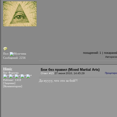
поощрений:
1
|
покарани
Пол:
Авториз
Сообщений: 2256
Himic
Бои без правил (Mixed Martial Arts)
Бог Форума
Ответ #15
27 июня 2010, 14:45:29
Процитиро
Рейтинг: 1418
Да нуууу, что это за бой?!
[Заценки]
[Комментарии]