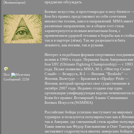
предлагаю обсуждать.
[Комментарии]
Боевые искусства, в простонародье и шоу-бизнесе 
Бои без правил, представляют из себя сочетания
множества техник, школ и направлений. ММА имеет
различные направления, но в общем этот стиль
характеризуется полным контактным боем, с
применением ударной техники и борьбы как в стойке
так и в партере (лёжа). Так же разрешается бить
лежачего, как ногами, так и руками.
Интерес к подобным формам спортивных поединков
возник в 1990-х годах. Первыми были Американские
бои UFC (Ultimate Fighting Championship) — c 1993
года. Позже появились MMA, М-1, «Мистер Силач
Сэкай» — Беларусь, K-1 — Япония, “Bushido” —
Пол:
Япония, Валетудо — Бразилия и «Прайд» Pride —
Сообщений: 2256
Япония, который прекратил свое существование в
октябре 2007 года. Недавно создана еще одна
организация унифицирующая версии чемпионатов п
Боям без правил: Всемирный Альянс Смешанных
Боевых Искусств (WAMMA)
Российские бойцы успешно выступают на мировых
турнирах и пользуются популярностью как в Япони
так и Америке, где смешанный стиль крайне популяр
Такие имена как Фёдор Емельяненко и Олег Тактаро
заставляют содрогнуться многих заморских бойцов.