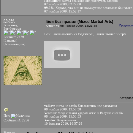
Прокопыч
: завтра два хороших боя будет, классно
07 ноября 2009, 02:22:08
99,9%
: Херово, что они не покажут все остальные бои этого
07 ноября 2009, 15:52:17
99,9%
Бои без правил (Mixed Martial Arts)
Воистину,
Ответ #6
08 ноября 2009, 13:21:48
Процитиро
Бог Форума
Бой Емельяненко vs Роджерс, Емяля вынес нигру
Рейтинг: 2479
[Заценки]
[Комментарии]
Авториз
volkov
: нигга не слабо Емельяненко нос расквасил
08 ноября 2009, 13:58:38
Ventolin
: Федя с таким ударом легко и Валуева снес бы
Пол:
08 ноября 2009, 15:53:53
Yazuka
: Валуев мешок.
Сообщений: 2256
10 февраля 2010, 16:57:28
Dezert