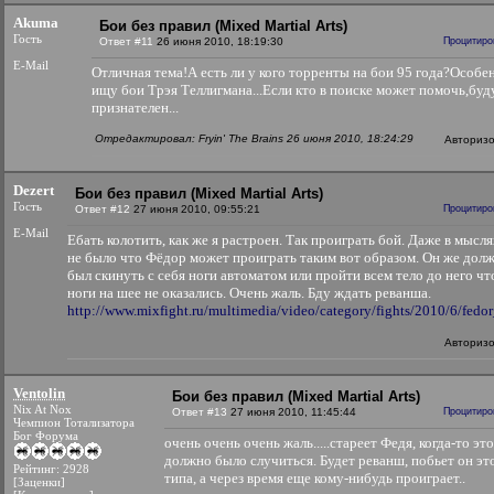
Akuma
Бои без правил (Mixed Martial Arts)
Гость
Ответ #11
26 июня 2010, 18:19:30
Процитиро
E-Mail
Отличная тема!А есть ли у кого торренты на бои 95 года?Особе
ищу бои Трэя Теллигмана...Если кто в поиске может помочь,буд
признателен...
Отредактировал: Fryin' The Brains 26 июня 2010, 18:24:29
Авториз
Dezert
Бои без правил (Mixed Martial Arts)
Гость
Ответ #12
27 июня 2010, 09:55:21
Процитиро
E-Mail
Ебать колотить, как же я растроен. Так проиграть бой. Даже в мысл
не было что Фёдор может проиграть таким вот образом. Он же дол
был скинуть с себя ноги автоматом или пройти всем тело до него чт
ноги на шее не оказались. Очень жаль. Бду ждать реванша.
http://www.mixfight.ru/multimedia/video/category/fights/2010/6/fedor_
Авториз
Ventolin
Бои без правил (Mixed Martial Arts)
Nix At Nox
Ответ #13
27 июня 2010, 11:45:44
Процитиро
Чемпион Тотализатора
Бог Форума
очень очень очень жаль.....стареет Федя, когда-то это
должно было случиться. Будет реванш, побьет он эт
Рейтинг: 2928
типа, а через время еще кому-нибудь проиграет..
[Заценки]