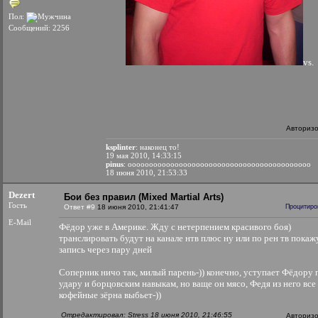
Пол:
Сообщений: 2256
vs.
Авториз
ksplinter
: наконец то!
19 мая 2010, 14:33:15
pinus
: ooooooooooooooooooooooooooooooooooooooooooo
18 июня 2010, 21:53:33
Dezert
Бои без правил (Mixed Martial Arts)
Гость
Ответ #9
18 июня 2010, 21:41:47
Процитиро
E-Mail
Фёдор уже в Америке. Жду с нетерпением красивого боя)
транслировать будут на канале нтв плюс ну или по рен тв покаж
запись через пару дней
Соперник ничо так, милый парень-)) конечно, уступает Фёдору 
удару и борцовским навыкам, но ваще он мясо, Федя из него все
кофейные зёрна выбьет-))
Отредактировал: Stress 18 июня 2010, 21:46:55
Авториз