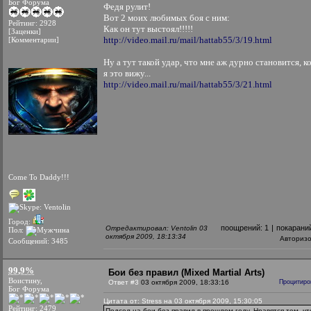
Бог Форума
Федя рулит!
Вот 2 моих любимых боя с ним:
Рейтинг: 2928
Как он тут выстоял!!!!!
[Заценки]
http://video.mail.ru/mail/hattab55/3/19.html
[Комментарии]
Ну а тут такой удар, что мне аж дурно становится, к
я это вижу...
http://video.mail.ru/mail/hattab55/3/21.html
Come To Daddy!!!
Город:
поощрений:
1
|
покарани
Отредактировал: Ventolin 03
Пол:
октября 2009, 18:13:34
Авториз
Сообщений: 3485
99,9%
Бои без правил (Mixed Martial Arts)
Воистину,
Ответ #3
03 октября 2009, 18:33:16
Процитиро
Бог Форума
Цитата от: Stress на 03 октября 2009, 15:30:05
Рейтинг: 2479
Подсел на бои без правил в прошлом году. Нравятся тем, чт