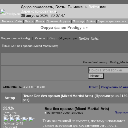
Добро пожаловать,
Гость
. Ты можешь
Войти
или
Зарегистрироваться
.
06 августа 2026, 20:07:47
Главная
|
Сайт
|
Лента
|
Поиск
|
Правила Форума
|
Помощь
|
Войти
|
Зарегистрироваться
Форум фанов Prodigy
« »
Форум фанов Prodigy
|
Разное
|
Спорт
(Модераторы:
MaxFire
,
Truten
)
Тема:
Бои без правил (Mixed Martial Arts)
Последний автор: Dmitriy_Minc
|
Страницы:
[
1
]
2
3
4
5
...
8
Все
Ответ
Уведомлять об от
Тема: Бои без правил (Mixed Martial Arts)
(Просмотрено 2139
Автор
раз)
99,9%
Бои без правил (Mixed Martial Arts)
Воистину,
#
03 октября 2009, 14:06:37
Процитиро
Бог Форума
Темы как таковой не имеется, поэтому использовав
Рейтинг: 2479
разные источники для составления сего поста,
[Заценки]