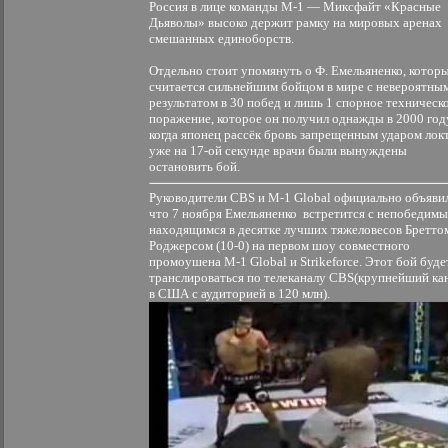
Россия в лице команды М-1 — Миксфайт «Красные
Дьяволы» высоко держит рамку на мировых аренах
смешанных единоборств.
Отдельно стоит упомянуть о Ф. Емельяненко, котор
считается сильнейшим бойцом в мире с невероятны
результатом в 30 побед и лишь 1 спорное техническ
поражение, которое он получил однажды в 2000 год
когда японец рассёк бровь запрещенным ударом локт
уже на 17-ой секунде врачи были вынуждены
остановить бой.
Руководители CBS и М-1 Global официально объяви
что 7 ноября Емельяненко встретится с непобедимы
находящимся в десятке лучших тяжеловесов Бретто
Роджерсом (10-0) на первом шоу совместного
промоушена М-1 Global и Strikeforce. Этот бой буде
транслироваться по телеканалу CBS(крупнейший ка
в США с аудиторией в 120 млн).