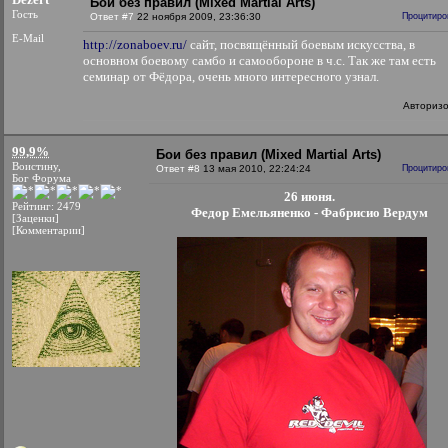
Бои без правил (Mixed Martial Arts)
Гость
Ответ #7
22 ноября 2009, 23:36:30
Процитиро
E-Mail
http://zonaboev.ru/
сайт, посвящённый боевым искусства, в
основном боевому самбо и самообороне в ч.с. Так же там есть
семинар от Фёдора, очень много интересного узнал.
Авториз
99,9%
Бои без правил (Mixed Martial Arts)
Воистину,
Ответ #8
13 мая 2010, 22:24:24
Процитиро
Бог Форума
26 июня.
Рейтинг: 2479
Федор Емельяненко - Фабрисио Вердум
[Заценки]
[Комментарии]