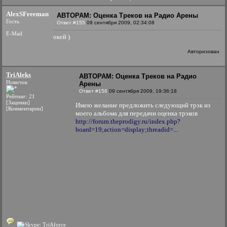
AlexSFreeman
АВТОРАМ: Оценка Треков на Радио Арены
Гость
Ответ #155
09 сентября 2009, 02:34:08
E-Mail
окей )
Авторизован
TriAleks
АВТОРАМ: Оценка Треков на Радио
Новичок
Арены
Ответ #156
09 сентября 2009, 19:36:18
Рейтинг: 21
[Заценки]
Имею желание предложить следующий трэк из
[Комментарии]
моего альбома для передачи оценка трэков
http://forum.theprodigy.ru/index.php?
board=19;action=display;threadid=...