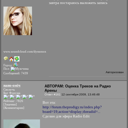
завтра постараюсь выложить запись
www.soundcloud.com/dyssonox
Город:
Пол:
Авторизован
Сообщений: 7439
нано-оміч
АВТОРАМ: Оценка Треков на Радио
Сволочь
Арены
Бог Форума
Ответ #161
12 сентября 2009, 13:46:48
Рейтинг: 7826
Вот эта:
[Заценки]
http://forum.theprodigy.ru/index.php?
[Комментарии]
board=19;action=display;threadid=...
Сделаю для эфира Radio Edit