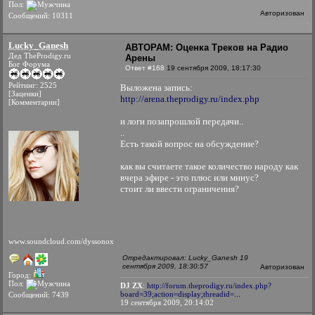
Пол:
Авторизован
Сообщений: 10311
Lucky_Ganesh
АВТОРАМ: Оценка Треков на Радио
Дед TheProdigy.ru
Арены
Бог Форума
Ответ #168
19 сентября 2009, 18:17:30
Рейтинг: 2525
Выложена запись:
[Заценки]
http://arena.theprodigy.ru/index.php
[Комментарии]
и логи позапрошлой передачи..
..
Есть такой вопрос на обсуждение?
как вы считаете такое количество народу как
вчера эфире - это плюс или минус?
стоит ли ввести ограничения?
www.soundcloud.com/dyssonox
Отредактировал: Lucky_Ganesh 19
сентября 2009, 18:30:57
Авторизован
Город:
Пол:
DJ ZX
:
http://forum.theprodigy.ru/index.php?
board=39;action=display;threadid=...
Сообщений: 7439
19 сентября 2009, 20:14:02