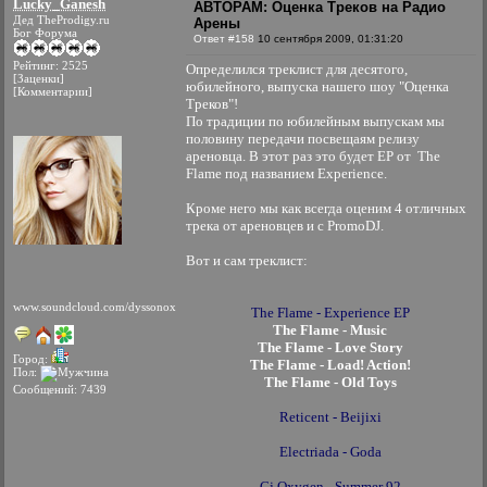
Lucky_Ganesh
АВТОРАМ: Оценка Треков на Радио
Дед TheProdigy.ru
Арены
Бог Форума
Ответ #158
10 сентября 2009, 01:31:20
Рейтинг: 2525
Определился треклист для десятого,
[Заценки]
юбилейного, выпуска нашего шоу "Оценка
[Комментарии]
Треков"!
По традиции по юбилейным выпускам мы
половину передачи посвещаям релизу
ареновца. В этот раз это будет EP от The
Flame под названием Experience.
Кроме него мы как всегда оценим 4 отличных
трека от ареновцев и с PromoDJ.
Вот и сам треклист:
www.soundcloud.com/dyssonox
The Flame - Experience EP
The Flame - Music
The Flame - Love Story
Город:
The Flame - Load! Action!
Пол:
The Flame - Old Toys
Сообщений: 7439
Reticent - Beijixi
Electriada - Goda
Cj Oxygen - Summer 92