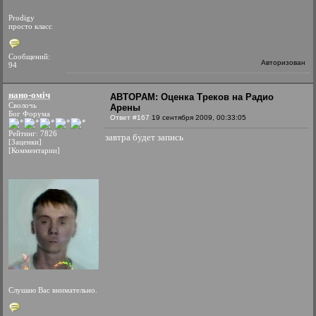
Prodigy
просто класс
Сообщений:
Авторизован
94
нано-оміч
АВТОРАМ: Оценка Треков на Радио
Сволочь
Арены
Бог Форума
Ответ #167
19 сентября 2009, 00:33:05
Рейтинг: 7826
завтра будет запись
[Заценки]
[Комментарии]
Слушаю Вас внимательно.