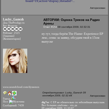
board=19;action=display;threadid=...
Авторизован
Lucky_Ganesh
АВТОРАМ: Оценка Треков на Радио
Дед TheProdigy.ru
Арены
Бог Форума
Ответ #154
09 сентября 2009, 02:32:31
Рейтинг: 2525
ну гут, тогда берём The Flame- Experience EP
[Заценки]
лекс, сенкс за заявку, обсудим твой в 15ом
[Комментарии]
выпуске
www.soundcloud.com/dyssonox
Отредактировал: Lucky_Ganesh 09
сентября 2009, 02:32:44
Авторизован
Город:
Пол:
dig7er
: С EP не обязательно по юбилейным выпускам.
Вот большие альбомы - это да
Сообщений: 7439
09 сентября 2009, 11:33:07