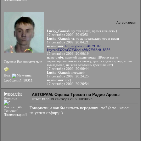
Авторизован
Lucky_Ganesh
: ну так делай, время ешё есть )
17 сентября 2009, 20:03:51
Lucky_Ganesh
: ты трек предложил, его и взяли
17 сентября 2009, 20:04:21
нано-оміч
:
http://rghost.ru/467910?
key=ae5322ca37f36ac1e86e7f968e018356
17 сентября 2009, 20:06:19
нано-оміч
: перелей архив тогда
ПРосто ты не
отреагировал никак на заявку, эдит я сделал сразу, но не
Слушаю Вас внимательно.
выкладывал, не знал возьмёшь трек или нет)
17 сентября 2009, 20:06:44
Lucky_Ganesh
: перелил)
Пол:
17 сентября 2009, 20:24:25
нано-оміч
: спс)
Сообщений: 10311
17 сентября 2009, 20:26:54
hypeartist
АВТОРАМ: Оценка Треков на Радио Арены
Новичок
Ответ #166
19 сентября 2009, 00:30:26
Рейтинг: 46
Товарисчи, а как бы скачать передачку - то? (а то - каюсь -
[Заценки]
не успел к эфиру
)
[Комментарии]