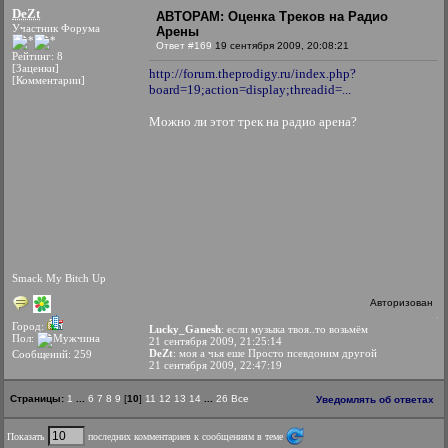
DeZt
АВТОРАМ: Оценка Треков на Радио
Участник Форума
Арены
Ответ #169
19 сентября 2009, 20:08:21
Рейтинг: 8
[Заценки]
http://forum.theprodigy.ru/index.php?
[Комментарии]
board=19;action=display;threadid=...
Можно ли этот трек на радио арена?
Smack My Bitch Up
Авторизован
Город:
Lucky_Ganesh
: если музыка твоя..то возьмём
Пол:
21 сентября 2009, 21:25:14
DeZt
: моя а чья еше Просто псевдоним другой
Сообщений: 259
21 сентября 2009, 22:47:19
Страницы:
1
...
6
7
8
9
[
10
]
11
12
13
14
...
26
Все
Уведомлять об ответах
Показать
последних комментариев к сообщениям в теме