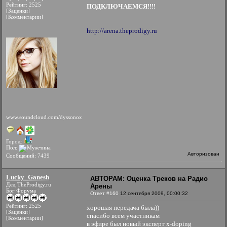
Рейтинг: 2525
ПОДКЛЮЧАЕМСЯ!!!!
[Заценки]
[Комментарии]
http://arena.theprodigy.ru
www.soundcloud.com/dyssonox
Город:
Пол:
Авторизован
Сообщений: 7439
Lucky_Ganesh
АВТОРАМ: Оценка Треков на Радио
Дед TheProdigy.ru
Арены
Бог Форума
Ответ #160
12 сентября 2009, 00:00:32
Рейтинг: 2525
хорошая передача была))
[Заценки]
спасибо всем участникам
[Комментарии]
в эфире был новый эксперт x-doping