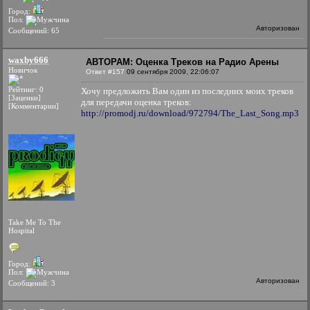
Город:
Пол:
Авторизован
Сообщений: 65
waxby666
АВТОРАМ: Оценка Треков на Радио Арены
Новичок
Ответ #157
09 сентября 2009, 22:06:07
Рейтинг: 0
Хочу предложить Вам один из последних моих треков
[Заценки]
для передачи оценка треков:
[Комментарии]
http://promodj.ru/download/972794/The_Last_Song.mp3
Take Me To The
Hospital
Город:
Пол:
Авторизован
Сообщений: 3