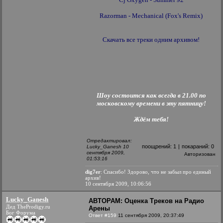
Razorman - Mechanical (Fox's Remix)
Скачать все треки одним архивом!
Шоу состоится как всегда в 21.00 по
московскому времени в эту пятницу!
Ждём тебя!
Отредактировал:
поощрений:
1
|
покараний:
0
Lucky_Ganesh 10
сентября 2009,
Авторизован
01:53:16
dig7er
: Спасибо! Здорово, что не забыл про единый
архив!
10 сентября 2009, 10:06:56
Lucky_Ganesh
АВТОРАМ: Оценка Треков на Радио
Дед TheProdigy.ru
Арены
Бог Форума
Ответ #159
11 сентября 2009, 20:37:49