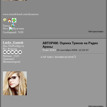
www.soundcloud.com/dyssonox
Город:
Пол:
Авторизован
Сообщений: 7439
Lucky_Ganesh
АВТОРАМ: Оценка Треков на Радио
Дед TheProdigy.ru
Арены
Бог Форума
Ответ #163
15 сентября 2009, 12:33:37
Рейтинг: 2525
а чё там с логами кстати?)
[Заценки]
[Комментарии]
Авторизован