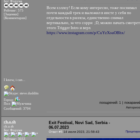
Бог Форума
Всем хэллоу! Если кому интересно, тоже поснимал
Рейтинг: 575
почти каждый трек и выложил в инсте у себя по
[Заценки]
отдельности в риллсы, единственно снимал
[Комментарии]
вертикально, за что сорри ;D, можно начать смотрет
этого Trigger Intro и верх
https://www.instagram.com/p/CuYzXoaOBhx/
I know, i can...
Город:
поощрений:
1
|
покарани
Пол:
Авториз
Сообщений: 3704
ch.a.sh
Exit Festival, Novi Sad, Serbia -
ch.a.sh
06.07.2023
Бог Форума
Ответ #5
14 июля 2023, 21:58:43
Процитиро
Рейтинг: 3033