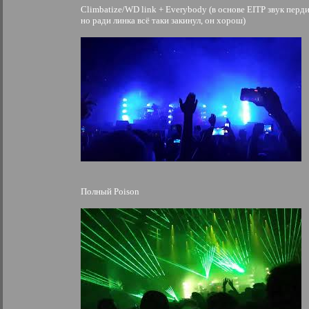
Climbatize/WD link + Everybody (в основе EITP звук перди
но ради линка всё таки закинул, он хорош)
Полный Poison