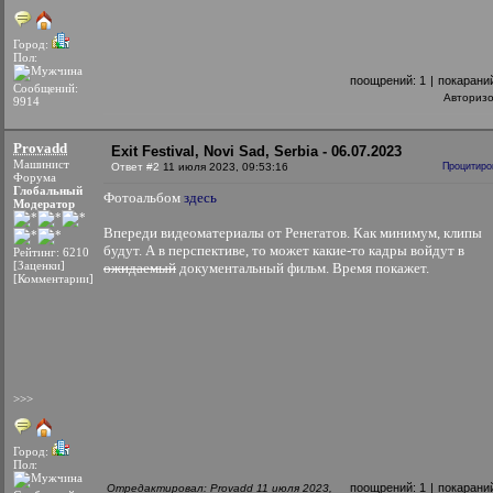
Город:
Пол:
поощрений:
1
|
покарани
Сообщений:
Авториз
9914
Provadd
Exit Festival, Novi Sad, Serbia - 06.07.2023
Машинист
Ответ #2
11 июля 2023, 09:53:16
Процитиро
Форума
Глобальный
Фотоальбом
здесь
Модератор
Впереди видеоматериалы от Ренегатов. Как минимум, клипы
будут. А в перспективе, то может какие-то кадры войдут в
Рейтинг: 6210
[Заценки]
ожидаемый
документальный фильм. Время покажет.
[Комментарии]
>>>
Город:
Пол:
поощрений:
1
|
покарани
Отредактировал: Provadd 11 июля 2023,