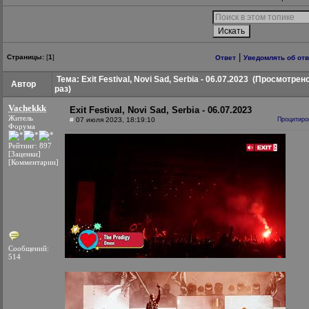
|
Страницы:
[
1
]
Ответ
Уведомлять об от
Тема: Exit Festival, Novi Sad, Serbia - 06.07.2023
(Просмотрено
Автор
раз)
Vachekkk
Exit Festival, Novi Sad, Serbia - 06.07.2023
Житель
#
07 июля 2023, 18:19:10
Процитиро
Форума
Рейтинг: 897
[Заценки]
[Комментарии]
Сообщений:
514