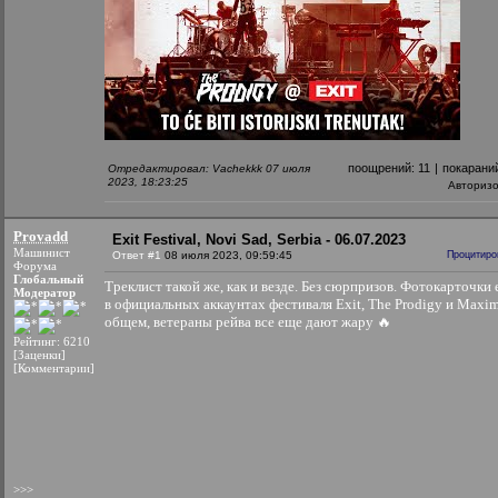
поощрений:
11
|
покарани
Отредактировал: Vachekkk 07 июля
2023, 18:23:25
Авториз
Provadd
Exit Festival, Novi Sad, Serbia - 06.07.2023
Машинист
Ответ #1
08 июля 2023, 09:59:45
Процитиро
Форума
Глобальный
Треклист такой же, как и везде. Без сюрпризов. Фотокарточки 
Модератор
в официальных аккаунтах фестиваля Exit, The Prodigy и Maxim
общем, ветераны рейва все еще дают жару 🔥
Рейтинг: 6210
[Заценки]
[Комментарии]
>>>