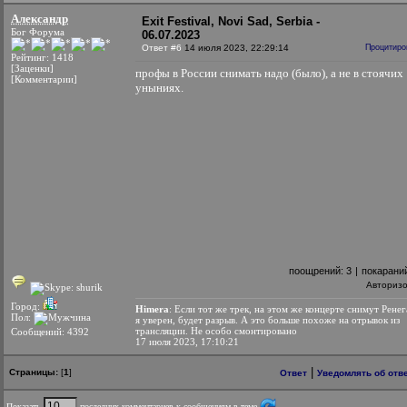
Александр
Exit Festival, Novi Sad, Serbia -
Бог Форума
06.07.2023
Ответ #6
14 июля 2023, 22:29:14
Процитиро
Рейтинг: 1418
[Заценки]
профы в России снимать надо (было), а не в стоячих
[Комментарии]
уныниях.
поощрений:
3
|
покарани
Авториз
Город:
Himera
: Если тот же трек, на этом же концерте снимут Ренег
Пол:
я уверен, будет разрыв. А это больше похоже на отрывок из
трансляции. Не особо смонтировано
Сообщений: 4392
17 июля 2023, 17:10:21
|
Страницы:
[
1
]
Ответ
Уведомлять об отв
Показать
последних комментариев к сообщениям в теме