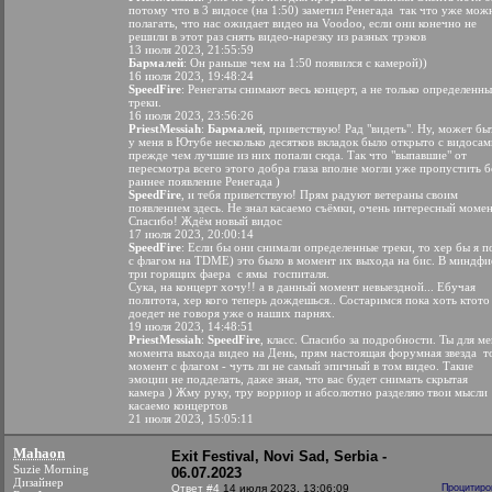
потому что в 3 видосе (на 1:50) заметил Ренегада
так что уже мож
полагать, что нас ожидает видео на Voodoo, если они конечно не
решили в этот раз снять видео-нарезку из разных трэков
13 июля 2023, 21:55:59
Бармалей
: Он раньше чем на 1:50 появился с камерой))
16 июля 2023, 19:48:24
SpeedFire
: Ренегаты снимают весь концерт, а не только определенны
треки.
16 июля 2023, 23:56:26
PriestMessiah
:
Бармалей
, приветствую! Рад "видеть". Ну, может бы
у меня в Ютубе несколько десятков вкладок было открыто с видосам
прежде чем лучшие из них попали сюда. Так что "выпавшие" от
пересмотра всего этого добра глаза вполне могли уже пропустить б
раннее появление Ренегада )
SpeedFire
, и тебя приветствую! Прям радуют ветераны своим
появлением здесь. Не знал касаемо съёмки, очень интересный момен
Спасибо! Ждём новый видос
17 июля 2023, 20:00:14
SpeedFire
: Если бы они снимали определенные треки, то хер бы я п
с флагом на TDME) это было в момент их выхода на бис. В миндфи
три горящих фаера с ямы госпиталя.
Сука, на концерт хочу!! а в данный момент невыездной... Ебучая
политота, хер кого теперь дождешься.. Состаримся пока хоть ктото
доедет не говоря уже о наших парнях.
19 июля 2023, 14:48:51
PriestMessiah
:
SpeedFire
, класс. Спасибо за подробности. Ты для ме
момента выхода видео на День, прям настоящая форумная звезда
т
момент с флагом - чуть ли не самый эпичный в том видео. Такие
эмоции не подделать, даже зная, что вас будет снимать скрытая
камера ) Жму руку, тру ворриор и абсолютно разделяю твои мысли
касаемо концертов
21 июля 2023, 15:05:11
Mahaon
Exit Festival, Novi Sad, Serbia -
Suzie Morning
06.07.2023
Дизайнер
Ответ #4
14 июля 2023, 13:06:09
Процитиро