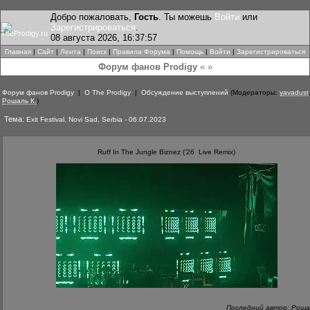
Добро пожаловать,
Гость
. Ты можешь
Войти
или
Зарегистрироваться
.
08 августа 2026, 16:37:57
Главная
|
Сайт
|
Лента
|
Поиск
|
Правила Форума
|
Помощь
|
Войти
|
Зарегистрироваться
Форум фанов Prodigy
« »
Форум фанов Prodigy
|
О The Prodigy
|
Обсуждение выступлений
(Модераторы:
yavadust
Рошаль К.
)
Тема:
Exit Festival, Novi Sad, Serbia - 06.07.2023
Ruff In The Jungle Biznez (’26 Live Remix)
Последний автор: Роша