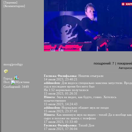
[Заценки]
[Комментарии]
поощрений:
7
|
покарани
moog|prodigy
Авториз
Госпожа Филифьонка
: Ништяк отыграли
Город:
14 июля 2023, 23:40:21
Пол:
adslmodem
: Для видоса специально максима запустили. Врод
гуд в последнее время без него был
Сообщений: 3449
На 1:52 нормально получилося
15 июля 2023, 01:26:31
Himera
: Звук на видео, как будто, говно. Хотелось
покачественнее
15 июля 2023, 14:24:43
adslmodem
: Нормально ебашит звук не пизди
15 июля 2023, 23:37:41
Himera
: Как минимум звук на видео - тихий Да и вообще как
сыро и похоже на запись с телефона
17 июля 2023, 11:33:40
Госпожа Филифьонка
: Тихий Дон
17 июля 2023, 17:36:04