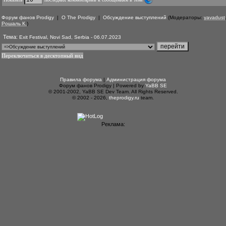
Форум фанов Prodigy
|
О The Prodigy
|
Обсуждение выступлений
(Модераторы:
yavadust
Рошаль К.
)
Тема:
Exit Festival, Novi Sad, Serbia - 06.07.2023
Переключиться в десктопный вид
Правила форума
|
Администрация форума
Форум фанов Prodigy | Powered by
YaBB SE
© 2001-2002, YaBB SE Dev Team. All Rights Reserved.
© 2002 - 2026,
theprodigy.ru
team.
Реклама: