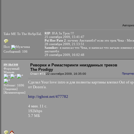
Автори
RIP
: Н\А За Трєк !!!
Take ME To The HoSpiTaL
25 сентября 2009, 15:41:47
Psi Hoe Pate 2
: почему Анстаппбл? если это трек Чека - Мес
28 сентября 2009, 21:13:51
Пол:
Sannikov
: я написал что Чека, и написал что начало изменил
анстаптбл
Сообщений: 106
29 сентября 2009, 16:02:48
пульсон
Реворки и Ремастеринги неизданных треков
Форумный
The Prodigy
Маньяк
Ответ #73
22 сентября 2009, 16:35:00
Процитир
Сделал Your love intro и для полноты картины влепил Out of sp
Рейтинг: 1696
от Dozen'a.
[Заценки]
[Комментарии]
http://rghost.net/477782
4 мин. 11 с.
192kbps
5.7 МБ