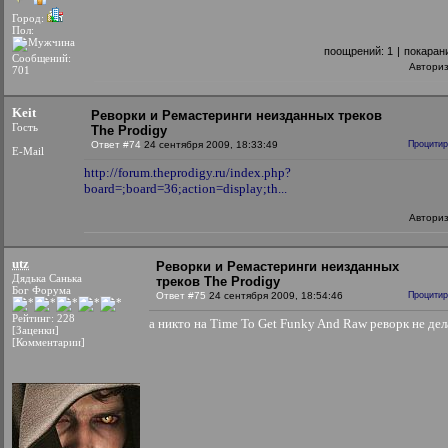
Город:
Пол:
поощрений:
1
|
покаран
Сообщений:
Автори
701
Keit
Реворки и Ремастеринги неизданных треков
Гость
The Prodigy
Ответ #74
24 сентября 2009, 18:33:49
Процитир
E-Mail
http://forum.theprodigy.ru/index.php?
board=;board=36;action=display;th...
Автори
utz
Реворки и Ремастеринги неизданных
Дядька Санька
треков The Prodigy
Бог Форума
Ответ #75
24 сентября 2009, 18:54:46
Процитир
Рейтинг: 228
а никто на Time To Get Funky And Raw реворк не дел
[Заценки]
[Комментарии]