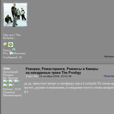
Take me 2 The
HoSpItal...
Город:
Пол:
Автори
Сообщений: 20
Juno
Реворки, Ремастеринги, Ремиксы и Каверы
Артиллерий
на неизданные треки The Prodigy
Пушкин
Ответ #81
03 октября 2009, 20:01:38
Процитир
Бог Форума
да да, минутное интро к спитфаеру как в Lowlands '05 очень к
звучит, держит в напяжении, в ожидании чегото очень мощьн
Рейтинг: 5119
)):)
[Заценки]
[Комментарии]