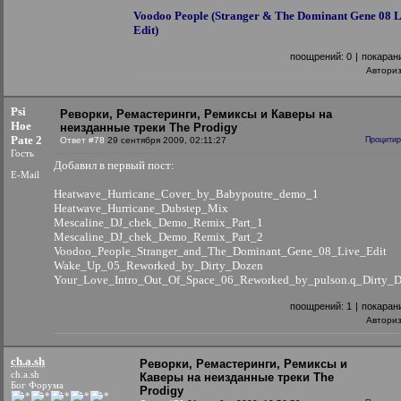
Voodoo People (Stranger & The Dominant Gene 08 L
Edit)
поощрений:
0
|
покаран
Автори
Psi
Реворки, Ремастеринги, Ремиксы и Каверы на
Hoe
неизданные треки The Prodigy
Pate 2
Ответ #78
29 сентября 2009, 02:11:27
Процитир
Гость
Добавил в первый пост:
E-Mail
Heatwave_Hurricane_Cover_by_Babypoutre_demo_1
Heatwave_Hurricane_Dubstep_Mix
Mescaline_DJ_chek_Demo_Remix_Part_1
Mescaline_DJ_chek_Demo_Remix_Part_2
Voodoo_People_Stranger_and_The_Dominant_Gene_08_Live_Edit
Wake_Up_05_Reworked_by_Dirty_Dozen
Your_Love_Intro_Out_Of_Space_06_Reworked_by_pulson.q_Dirty_
поощрений:
1
|
покаран
Автори
ch.a.sh
Реворки, Ремастеринги, Ремиксы и
ch.a.sh
Каверы на неизданные треки The
Бог Форума
Prodigy