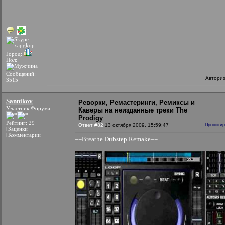
Город:
Пол:
Сообщений:
Автори
3515
Sannikov
Реворки, Ремастеринги, Ремиксы и
Участник Форума
Каверы на неизданные треки The
Prodigy
Рейтинг: 29
Ответ #82
13 октября 2009, 15:59:47
Процитир
[Заценки]
[Комментарии]
==Breathe Dubstep Remake==