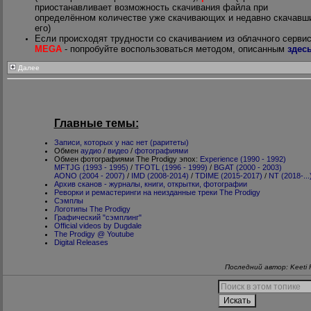
приостанавливает возможность скачивания файла при
определённом количестве уже скачивающих и недавно скачавш
его)
Если происходят трудности со скачиванием из облачного серви
MEGA
- попробуйте воспользоваться методом, описанным
здес
Далее
Главные темы:
Записи, которых у нас нет (раритеты)
Обмен
аудио
/
видео
/
фотографиями
Обмен фотографиями The Prodigy эпох:
Experience (1990 - 1992)
MFTJG (1993 - 1995)
/
TFOTL (1996 - 1999)
/
BGAT (2000 - 2003)
AONO (2004 - 2007)
/
IMD (2008-2014)
/
TDIME (2015-2017)
/
NT (2018-...
Архив сканов - журналы, книги, открытки, фотографии
Реворки и ремастеринги на неизданные треки The Prodigy
Сэмплы
Логотипы The Prodigy
Графический "сэмплинг"
Official videos by Dugdale
The Prodigy @ Youtube
Digital Releases
Последний автор: Keeti 