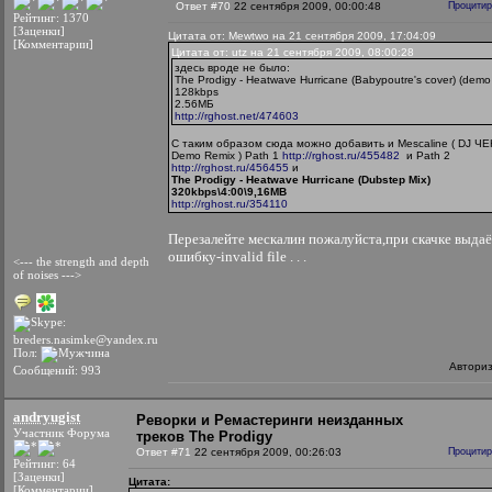
Ответ #70
22 сентября 2009, 00:00:48
Процитир
Рейтинг: 1370
[Заценки]
Цитата от: Mewtwo на 21 сентября 2009, 17:04:09
[Комментарии]
Цитата от: utz на 21 сентября 2009, 08:00:28
здесь вроде не было:
The Prodigy - Heatwave Hurricane (Babypoutre's cover) (demo
128kbps
2.56МБ
http://rghost.net/474603
С таким образом сюда можно добавить и Mescaline ( DJ Ч
Demo Remix ) Path 1
http://rghost.ru/455482
и Path 2
http://rghost.ru/456455
и
The Prodigy - Heatwave Hurricane (Dubstep Mix)
320kbps\4:00\9,16MB
http://rghost.ru/354110
Перезалейте мескалин пожалуйста,при скачке выдаё
ошибку-invalid file . . .
<--- the strength and depth
of noises --->
Пол:
Автори
Сообщений: 993
andryugist
Реворки и Ремастеринги неизданных
Участник Форума
треков The Prodigy
Ответ #71
22 сентября 2009, 00:26:03
Процитир
Рейтинг: 64
[Заценки]
Цитата:
[Комментарии]