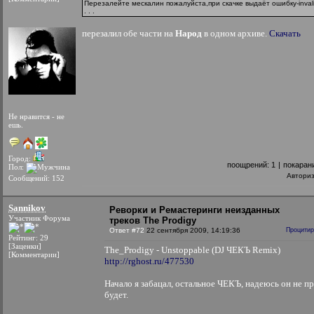
Перезалейте мескалин пожалуйста,при скачке выдаёт ошибку-invalid
. . .
перезалил обе части на
Народ
в одном архиве.
Скачать
Не нравится - не
ешь.
Город:
поощрений:
1
|
покаран
Пол:
Автори
Сообщений: 152
Sannikov
Реворки и Ремастеринги неизданных
Участник Форума
треков The Prodigy
Ответ #72
22 сентября 2009, 14:19:36
Процитир
Рейтинг: 29
[Заценки]
The_Prodigy - Unstoppable (DJ ЧЕКЪ Remix)
[Комментарии]
http://rghost.ru/477530
Начало я забацал, остальное ЧЕКЪ, надеюсь он не п
будет.