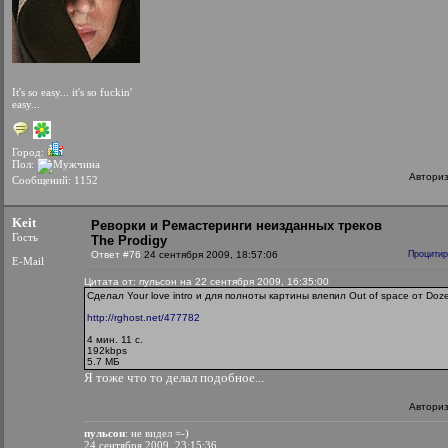
It's so easy... it's so fuckin'
easy...
Город:
Пол:
Автори
Сообщений: 1152
Keit
Реворки и Ремастеринги неизданных треков
Гость
The Prodigy
Ответ #76
24 сентября 2009, 18:57:06
Процитир
E-Mail
Цитата от: пульсон на 22 сентября 2009, 16:35:00
Сделал Your love intro и для полноты картины влепил Out of space от Doze
http://rghost.net/477782
4 мин. 11 с.
192kbps
5.7 МБ
Я тоже что то делал подобное...
Автори
пульсон
: не видел =-)
24 сентября 2009, 23:15:36