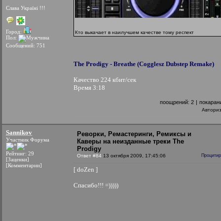
Слава Україні !!!
Город:
Кто выкачает в наилучшем качестве тому респект
Пол:
Сообщений: 751
The Prodigy - Breathe (Cogglesz Dubstep Remake)
Качество 224 кбит/сек
Время 3:18
поощрений:
2
|
покаран
Автори
Sannikov
Реворки, Ремастеринги, Ремиксы и
Участник Форума
Каверы на неизданные треки The
Prodigy
Рейтинг: 29
Ответ #84
13 октября 2009, 17:45:06
Процитир
[Заценки]
[Комментарии]
[ doZen ]
Спасибо!!! =)))))