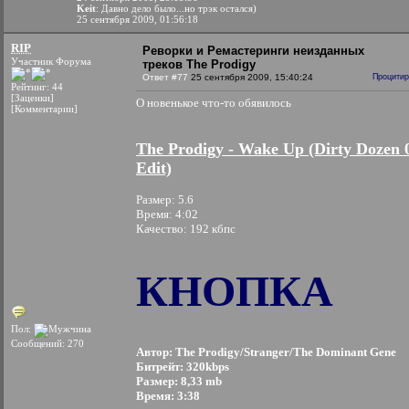
Keit
: Давно дело было...но трэк остался)
25 сентября 2009, 01:56:18
RIP
Реворки и Ремастеринги неизданных
Участник Форума
треков The Prodigy
Ответ #77
25 сентября 2009, 15:40:24
Процитир
Рейтинг: 44
[Заценки]
О новенькое что-то обявилось
[Комментарии]
The Prodigy - Wake Up (Dirty Dozen 
Edit)
Размер: 5.6
Время: 4:02
Качество: 192 кбпс
КНОПКА
Пол:
Сообщений: 270
Автор: The Prodigy/Stranger/The Dominant Gene
Битрейт: 320kbps
Размер: 8,33 mb
Время: 3:38