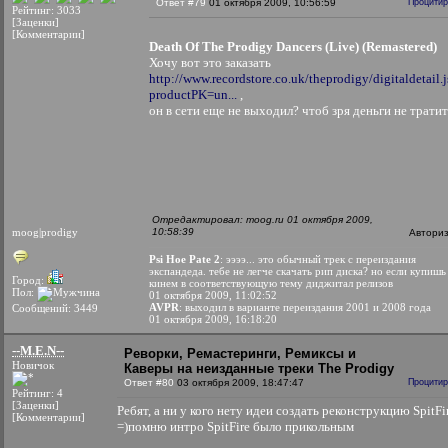
Ответ #79
01 октября 2009, 10:56:59
Процитир
Рейтинг: 3033
[Заценки]
[Комментарии]
Death Of The Prodigy Dancers (Live) (Remastered)
Хочу вот это заказать
http://www.recordstore.co.uk/theprodigy/digitaldetail.
productPK=un...
,
он в сети еще не выходил? чтоб зря деньги не трати
Отредактировал: moog.ru 01 октября 2009,
moog|prodigy
10:58:39
Автори
Psi Hoe Pate 2
: ээээ... это обычный трек с переиздания
экспандеда. тебе не легче скачать рип диска? но если купишь
Город:
кинем в соответствующую тему диджитал релизов
Пол:
01 октября 2009, 11:02:52
AVPR
: выходил в варианте переиздания 2001 и 2008 года
Сообщений: 3449
01 октября 2009, 16:18:20
--M.E.N--
Реворки, Ремастеринги, Ремиксы и
Новичок
Каверы на неизданные треки The Prodigy
Ответ #80
03 октября 2009, 18:47:47
Процитир
Рейтинг: 4
[Заценки]
Ребят, а ни у кого нету идеи создать реконструкцию SpitFi
[Комментарии]
=)помню интро SpitFire было прикольным