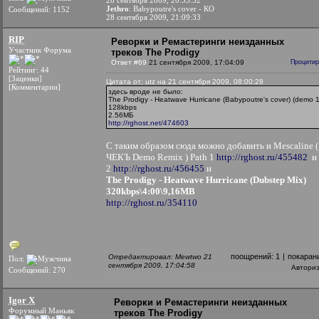
28 сентября 2009, 20:53:52
Jethro
: Babypoutre's cover - КО
Сообщений: 1152
28 сентября 2009, 21:09:33
RIP
Реворки и Ремастеринги неизданных
Участник Форума
треков The Prodigy
Ответ #69
21 сентября 2009, 17:04:09
Процитир
Рейтинг: 44
[Заценки]
Цитата от: utz на 21 сентября 2009, 08:00:28
[Комментарии]
здесь вроде не было:
The Prodigy - Heatwave Hurricane (Babypoutre's cover) (demo 1
128kbps
2.56МБ
http://rghost.net/474603
С таким образом сюда можно добавить и Mescaline (
ЧЕКЪ Demo Remix ) Path 1
http://rghost.ru/455482
и 
2
http://rghost.ru/456455
и
The Prodigy - Heatwave Hurricane (Dubstep Mix)
320kbps\4:00\9,16MB
http://rghost.ru/354110
поощрений:
1
|
покаран
Отредактировал: Mewtwo 21
Пол:
сентября 2009, 17:04:58
Автори
Сообщений: 270
Igor X
Реворки и Ремастеринги неизданных
Форумный Маньяк
треков The Prodigy