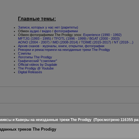
Главные темы:
Записи, которых у нас нет (раритеты)
Обмен
аудио
/
видео
/
фотографиями
Обмен фотографиями The Prodigy эпох:
Experience (1990 - 1992)
MFTJG (1993 - 1995)
/
TFOTL (1996 - 1999)
/
BGAT (2000 - 2003)
AONO (2004 - 2007)
/
IMD (2008-2014)
/
TDIME (2015-2017)
/
NT (2018-...)
Архив сканов - журналы, книги, открытки, фотографии
Реворки и ремастеринги на неизданные треки The Prodigy
Сэмплы
Логотипы The Prodigy
Графический "сэмплинг"
Official videos by Dugdale
The Prodigy @ Youtube
Digital Releases
миксы и Каверы на неизданные треки The Prodigy
(Просмотрено 116355 ра
зданных треков The Prodigy