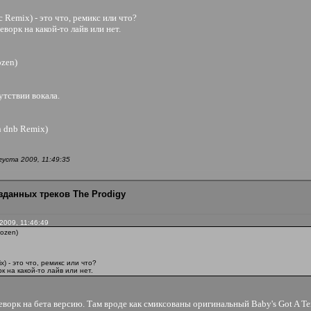
c Remix) - это что, ремикс или что?
еворк на какой-то лайв или нет.
ozen)
сутствии вокала.
n dnb Remix)
густа 2009, 11:49:35
зданных треков The Prodigy
 2009, 11:46:49
Dozen)
ix) - это что, ремикс или что?
к на какой-то лайв или нет.
 реворк на бета версию. Там вроде как смиксованы оригинальный Baby's Got A 