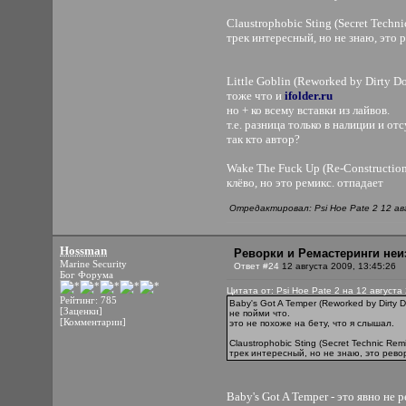
Claustrophobic Sting (Secret Techni
трек интересный, но не знаю, это р
Little Goblin (Reworked by Dirty D
тоже что и
ifolder.ru
но + ко всему вставки из лайвов.
т.е. разница только в налиции и от
так кто автор?
Wake The Fuck Up (Re-Constructio
клёво, но это ремикс. отпадает
Отредактировал: Psi Hoe Pate 2 12 ав
Hossman
Реворки и Ремастеринги неи
Marine Security
Ответ #24
12 августа 2009, 13:45:26
Бог Форума
Цитата от: Psi Hoe Pate 2 на 12 августа
Рейтинг: 785
Baby's Got A Temper (Reworked by Dirty 
[Заценки]
не пойми что.
[Комментарии]
это не похоже на бету, что я слышал.
Claustrophobic Sting (Secret Technic Rem
трек интересный, но не знаю, это ревор
Baby's Got A Temper - это явно не