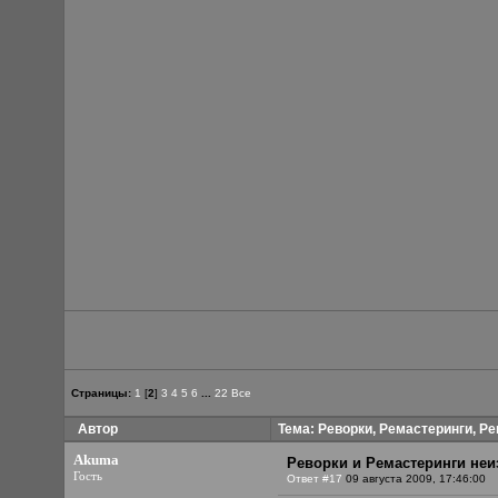
Страницы:
1
[
2
]
3
4
5
6
...
22
Все
Автор
Тема: Реворки, Ремастеринги, Ре
Akuma
Реворки и Ремастеринги неи
Гость
Ответ #17
09 августа 2009, 17:46:00