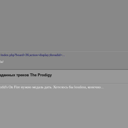
u/index.php?board=36;action=display;threadid=...
йв!
зданных треков The Prodigy
ld's On Fire нужно медаль дать. Хотелось бы lossless, конечно...