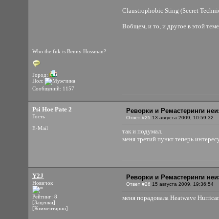
Claustrophobic Sting (Secret Techn
Вобщем, и то, и другое в этой теме
Who the fuk is Benny Hossman?
Город:
Пол:
Сообщений: 1157
Psi Hoe Pate 2
Реворки и Ремастеринги неи
Гость
Ответ #25
13 августа 2009, 10:59:32
E-Mail
так и подумал.
меня третий пункт теперь интересу
Y2J
Реворки и Ремастеринги неи
Новичок
Ответ #26
15 августа 2009, 19:36:54
Рейтинг: 8
меня порадовала Heatwave Hurrican
[Заценки]
[Комментарии]