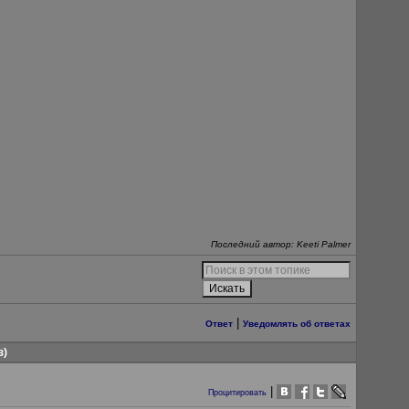
Последний автор: Keeti Palmer
|
Ответ
Уведомлять об ответах
з)
|
Процитировать