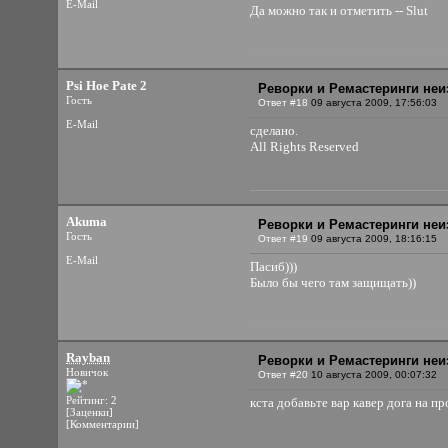
E-Mail
Да можно так и отметить -- Slut
Psi Hoe Pate 2
Реворки и Ремастеринги неи
Гость
Ответ #18
09 августа 2009, 17:56:03
E-Mail
сделано.
All Rights Reserved
Akuma
Реворки и Ремастеринги неи
Гость
Ответ #19
09 августа 2009, 18:16:15
E-Mail
Пасиб)))
Было бы чего там защищать))
Rayban
Реворки и Ремастеринги неи
Новичок
Ответ #20
10 августа 2009, 00:07:32
Рейтинг: 2
кста добавьте вар кавер дога на п
[Заценки]
[Комментарии]