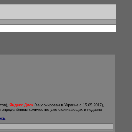
тов),
Яндекс.Диск
(заблокирован в Украине с 15.05.2017),
и определённом количестве уже скачивающих и недавно
есь
.