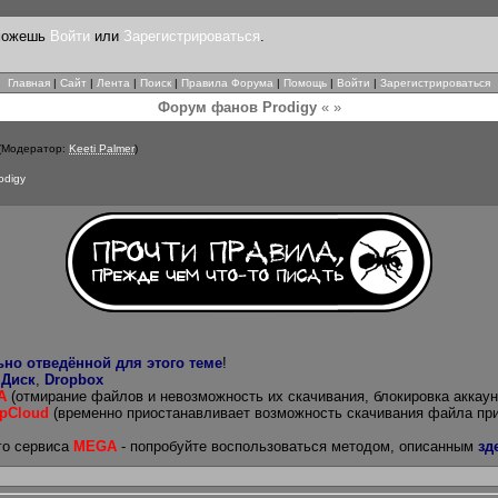
 можешь
Войти
или
Зарегистрироваться
.
Главная
|
Сайт
|
Лента
|
Поиск
|
Правила Форума
|
Помощь
|
Войти
|
Зарегистрироваться
Форум фанов Prodigy
« »
(Модератор:
Keeti Palmer
)
odigy
ьно отведённой для этого теме
!
 Диск
,
Dropbox
A
(отмирание файлов и невозможность их скачивания, блокировка аккаун
pCloud
(временно приостанавливает возможность скачивания файла пр
го сервиса
MEGA
- попробуйте воспользоваться методом, описанным
зд