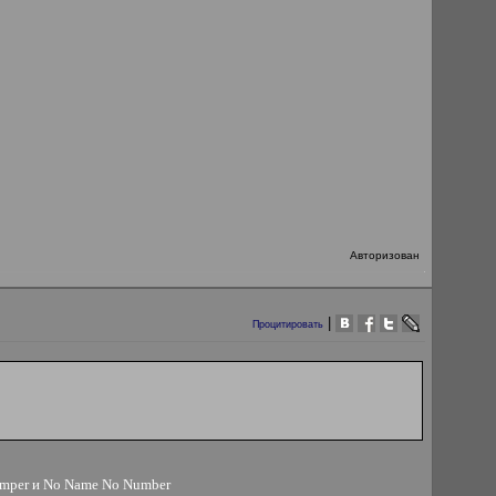
Авторизован
|
Процитировать
Temper и No Name No Number