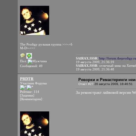
The Prodigy рульная группа >>>-=I-
M-D=-<<<
SAIRAX.SSSR
:
http://forum.theprodigy.r
Пол:
19 августа 2009, 21:36:19
SAIRAX.SSSR
: отличный микс на Хитве
Сообщений: 49
19 августа 2009, 21:36:48
PRDTR
Реворки и Ремастеринги неи
Участник Форума
Ответ #27
20 августа 2009, 18:46:51
Рейтинг: 114
За реконстракт лайвовой версии Wor
[Заценки]
[Комментарии]