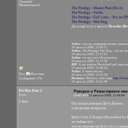
[Заценки]
[Комментарии]
The Prodigy - Master Plan (Do it)
The Prodigy - Fields
The Prodigy - Girl`s mix - Это не
The Prodigy - War-Dog
Да и ещё есть у когото
Breathe (Be
Jethro
: уже по названиям можно сказать,
10 августа 2009, 12:09:17
Jethro
: The Prodigy War-Dog - это не т
10 августа 2009, 12:11:05
Jethro
: сто раз уже обсуждалось
10 августа 2009, 12:11:34
RIP
: А где альбом Neverland дай линк п
10 августа 2009, 12:46:54
Jethro
: У меня нет его
Пол:
10 августа 2009, 13:31:56
Hossman
: Mewtwo, тебе сюда
http://for
Сообщений: 270
10 августа 2009, 14:51:48
Psi Hoe Pate 2
Реворки и Ремастеринги неи
Гость
Ответ #23
12 августа 2009, 11:46:49
E-Mail
Послушал реворки Дёти Дозена.
и несколько вопросов.
Baby's Got A Temper (Reworked by 
не пойми что.
это не похоже на бету, что я слыша