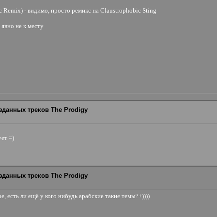
ic Remix) - видимо, просто ремикс на Claustrophobic Sting
 явно не к месту
зданных треков The Prodigy
ет =)
зданных треков The Prodigy
e, есть ли ещё у кого нибудь арабские такие темы?+))))