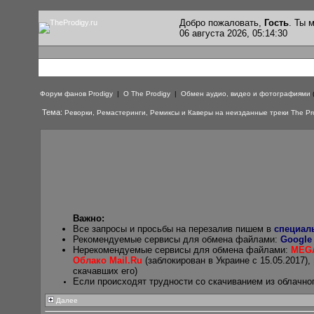
Добро пожаловать,
Гость
. Ты
06 августа 2026, 05:14:30
Форум фанов Prodigy
|
О The Prodigy
|
Обмен аудио, видео и фотографиями
Тема:
Реворки, Ремастеринги, Ремиксы и Каверы на неизданные треки The Pr
Важно:
Все запросы и просьбы на перезалив пишем в
специал
Рекомендуемые сервисы для обмена файлами:
Google
Нерекомендуемые сервисы для обмена файлами:
MEG
Облако Mail.Ru
(заблокирован в Украине с 15.05.2017),
скачавших его)
Если происходят трудности со скачиванием из облачно
Далее