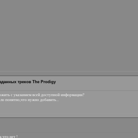
зданных треков The Prodigy
ложить с указанием всей доступной информации?
ло понятно,что нужно добавить...
 что нет !