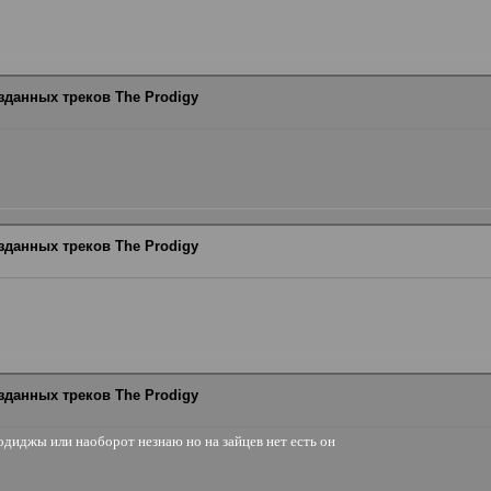
зданных треков The Prodigy
зданных треков The Prodigy
зданных треков The Prodigy
родиджы или наоборот незнаю но на зайцев нет есть он