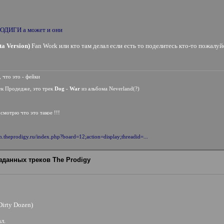
 ПРОДИГИ а может и они
ta Version)
Fan Work или кто там делал если есть то поделитесь кто-то пожалуйс
 что это - фейки
рек Продедже, это трек
Dog - War
из альбома Neverland(?)
осмотрю что это такое !!!
um.theprodigy.ru/index.php?board=12;action=display;threadid=...
зданных треков The Prodigy
Dirty Dozen)
л.