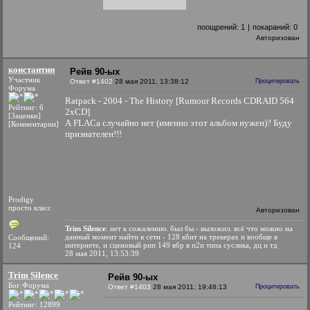
поощрений:
1
|
покараний:
0
Авторизован
константин
Рейв 90-ых
Участник
Ответ #1402
28 мая 2011, 13:38:12
Процитировать
Форума
Ratpack - 2004 - The History [Rumour Records CDRAID 564
Рейтинг: 6
2xCD]
[Заценки]
А FLACa случайно нет (именно этот альбом нужен)? Буду
[Комментарии]
признателен!!!
Prodigy
просто класс
Авторизован
Trim Silence
: нет к сожалению. был бы - выложил. всё что можно на
данный момент найти в сети - 128 кбит на трекерах и вообще в
Сообщений:
интернете, и сценовый рип 149 вбр в п2п типа суслика, дц и тд
124
28 мая 2011, 13:53:39
Trim Silence
Рейв 90-ых
Бог Форума
Ответ #1403
28 мая 2011, 19:48:13
Процитировать
Рейтинг: 12899