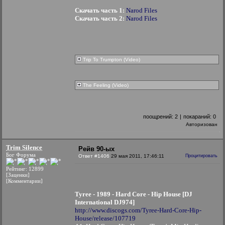
Скачать часть 1:
Narod Files
Скачать часть 2:
Narod Files
Trip To Trumpton (Video)
The Feeling (Video)
поощрений:
2
|
покараний:
0
Авторизован
Trim Silence
Рейв 90-ых
Бог Форума
Ответ #1406
29 мая 2011, 17:46:11
Процитировать
Рейтинг: 12899
[Заценки]
[Комментарии]
Tyree - 1989 - Hard Core - Hip House [DJ
International DJ974]
http://www.discogs.com/Tyree-Hard-Core-Hip-
House/release/107719