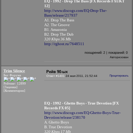
EQ - 1992 - Drop The Bass [FX Records FXUKT
12]
http://www.discogs.com/EQ-Drop-The-
Bass/release/217937
A1. Drop The Bass
A2. The Groove
B1. Amazonia
B2. Drop The Dub
320 Kbps 36 Mb
http://rghost.ru/7648511
поощрений:
2
|
покараний:
0
Авторизован
Trim Silence
Рейв 90-ых
Бог Форума
Ответ #1401
24 мая 2011, 21:52:44
Процитировать
Рейтинг: 12899
[Заценки]
[Комментарии]
EQ - 1992 - Ghetto Boys - True Devotion [FX
Records FX 05]
http://www.discogs.com/EQ-Ghetto-Boys-True-
Devotion/release/238170
A. Ghetto Boys
B. True Devotion
320 Kbps 17 Mb