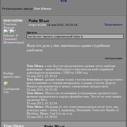
Era
Редактировал афишу
Trim Silence
константин
Рейв 90-ых
Участник
Ответ #1394
16 мая 2011, 00:20:19
Процитировать
Форума
Цитата:
Рейтинг: 6
так бы мог звучать современный baby d.
[Заценки]
[Комментарии]
Жаль что дело у них закончилось одним студийным
альбомом.
Авторизован
Trim Silence
: а оно бы и не продолжилось дальше этого альбома-
компиляции - выпуск Deliverance и был итогом всей студийной
деятельности коллектива с 1989 по 1996 год
Prodigy
16 мая 2011, 01:30:24
просто класс
Trim Silence
: дальше пошли только участия комманды в олдскул-пати с
выступлениями со стапым материалом, и редкое участие Дороти
Фиерон как вокалистки в треках электронных продюссеров
Сообщений:
16 мая 2011, 01:31:56
124
Trim Silence
: Много кто из активных и плодовитых проектов того
времени превратился в олдскул-флешбек тень. Что-то по типу наших
дискотеки 90-х
16 мая 2011, 01:32:54
Trim Silence
: Молодцы те, кто сумел переродиться после того, как
культура увяла - Jonny L например, Drummatic Twins (ex-Shades of
Rhythm), Blame, Carl Cox ну и тд
16 мая 2011, 01:36:03
Trim Silence
Рейв 90-ых