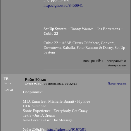
207 VBR 29 Mb
http://rghost.ru/8456941
Set Up System
= Danny Wauwe + Jos Borremans =
Сubic 22
Cubic 22 = ASAP, Circus Of Sphere, Convert,
Downtown, Kaballa, Peter Ramson & Decoy, Set Up
System
поощрений:
1
|
покараний:
0
Авторизован
FB
Рейв 90-ых
Гость
Ответ #1407
03 июня 2011, 07:22:12
Процитировать
E-Mail
Сборничек:
M.D. Emm feat. Michelle Barratt - Fly Free
DJ KP - Stoned
Sonic Experience - Everybody Get Crazy
Tek 9 - Just A Dream
New Decade - Get The Message
Усё в 256кБ/с:
http://rghost.ru/9167591