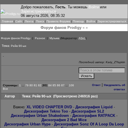
Добро пожаловать,
Гость
. Ты можешь
Войти
или
Зарегистрироваться
.
06 августа 2026, 08:35:32
Главная
|
Сайт
|
Лента
|
Поиск
|
Правила Форума
|
Помощь
|
Войти
|
Зарегистрироваться
Форум фанов Prodigy
« »
Форум фанов Prodigy
|
Разное
|
Музыка
(Модератор:
A][eL
)
Тема:
Рейв 90-ых
-
Последний автор: Kariy_Z?lupkin
|
Ответ
Уведомлять об
Страницы:
1
...
79
80
81
82
[
83
]
84
85
86
87
...
106
Все
ответах
Автор
Тема: Рейв 90-ых
(Просмотрено 246916 раз)
Важно:
XL VIDEO CHAPTER DVD
-
Дискография Liquid
-
Дискография Tekno Too
-
Дискография SL2
Дискография Urban Shakedown
-
Дискография RATPACK
-
Дискография 2 Bad Mice
Дискография Urban Hype
-
Дискография Sonz Of A Loop Da Loop