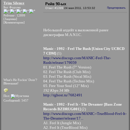
Trim Silence
Рейв 90-ых
Бог Форума
Ответ #1399
24 мая 2011, 13:53:32
Процитировать
Рейтинг: 12899
[Заценки]
[Комментарии]
Небольшой апдейт к выложенной ранее
дискографии M.A.N.I.C.
Manic - 1992 - Feel The Rush [Union City UCRCD
7 CDM]
(1)
http://www.discogs.com/MANIC-Feel-The-
Rush/release/179059
01. Feel The Rush (7" Version)
02. Feel The Rush (Club Mix)
03. Feel The Rush (Vocal Mix)
What's He Fockin' Doin'?
04. Feel The Rush (Techno Mix)
Bleeeaaaat!
05. Free Your Soul (12" Mix)
192 Kbps 34 Mb
http://rghost.ru/7682491
Пол:
Сообщений: 5457
Manic - 1992 - Feel It - The Dreamer [Bass Zone
Records BZDRUG001]
(2)
http://www.discogs.com/MANIC--TrueBlood-Feel-It-
The-Dreamer/release/17...
A1. Feel It (Jungle Mix)
A2. Feel It (TrueBlood Mix)