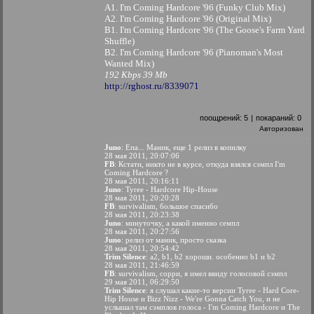
A1. I'm Coming Hardcore '96 (Funky Club Mix)
A2. I'm Coming Hardcore '96 (Original Mix)
B1. I'm Coming Hardcore '96 (The Goose's Farm Yard
Shuffle)
B2. I'm Coming Hardcore '96 (Pianoman's Most
Wanted Mix)
192 Kbps 39 Mb
http://rghost.ru/8339071
поощрений:
5
|
покараний:
0
Авторизован
Juno
: Епа... Маник, еще 1 релиз в копилку
28 мая 2011, 20:07:06
FB
: Кстати, никто не в курсе, откуда взялся сэмпл I'm
Coming Hardcore ?
28 мая 2011, 20:16:11
Juno
: Tyree - Hardcore Hip-House
28 мая 2011, 20:20:28
FB
: survivalism, большое спасибо
28 мая 2011, 20:23:38
Juno
: минуточку, а какой именно семпл
28 мая 2011, 20:27:56
Juno
: релиз от маник, просто сказка
28 мая 2011, 20:54:42
Trim Silence
: a2, b1, b2 хороши. особенно b1 и b2
28 мая 2011, 21:46:59
FB
: survivalism, сорри, я имел ввиду голосовой сэмпл
29 мая 2011, 06:29:50
Trim Silence
: я слушал какие-то версии Tyree - Hard Core-
Hip House и Bizz Nizz - We're Gonna Catch You, и не
услышал там сэмплов голоса - I'm Coming Hardcore и The