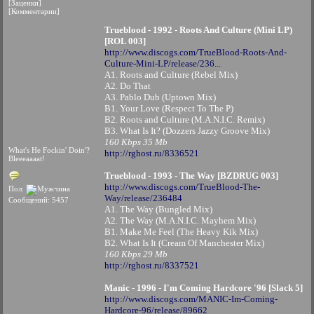
[Заценки]
[Комментарии]
Trueblood - 1992 - Roots And Culture (Mini LP)
[ROL 003]
http://www.discogs.com/TrueBlood-Roots-And-
Culture-Mini-LP/release/236...
A1. Roots and Culture (Rebel Mix)
A2. Do That
A3. Pablo Dub (Uptown Mix)
B1. Your Love (Respect To The P)
B2. Roots and Culture (M.A.N.I.C. Remix)
B3. What Is It? (Dozzers Jazzy Groove Mix)
160 Kbps 35 Mb
What's He Fockin' Doin'?
http://rghost.ru/8336521
Bleeeaaaat!
Trueblood - 1993 - The Way [BZDRUG 003]
http://www.discogs.com/TrueBlood-The-
Пол:
Way/release/236484
Сообщений: 5457
A1. The Way (Bungled Mix)
A2. The Way (M.A.N.I.C. Mayhem Mix)
B1. Make Me Feel (The Heavy Kik Mix)
B2. What Is It (Cream Of Manchester Mix)
160 Kbps 29 Mb
http://rghost.ru/8337521
Manic - 1996 - I'm Coming Hardcore '96 [Slack 5]
http://www.discogs.com/MANIC-Im-Coming-
Hardcore-96/release/89662