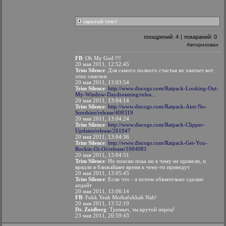
скрытый текст
поощрений:
4
|
покараний:
0
Авторизован
FB
: Oh My God !!!
20 мая 2011, 12:52:45
Trim Silence
: Для самого полного счастья не хватает вот
этих синглов:
20 мая 2011, 13:03:54
Trim Silence
:
http://www.discogs.com/Ratpack-Looking-Out-
My-Window-Daydreaming/relea...
20 мая 2011, 13:04:14
Trim Silence
:
http://www.discogs.com/Ratpack-Aint-No-
Sunshine/release/408319
20 мая 2011, 13:04:24
Trim Silence
:
http://www.discogs.com/Ratpack-Clipper-
Updates/release/261047
20 мая 2011, 13:04:36
Trim Silence
:
http://www.discogs.com/Ratpack-Get-You-
Rockin-Oi-Oi/release/1004081
20 мая 2011, 13:04:51
Trim Silence
: Но поиски пока ни к чему не привели, и
врядли в ближайшее время к чему-то приведут
20 мая 2011, 13:05:45
Trim Silence
: Если что - я потом обязательно сделаю
апдейт
20 мая 2011, 13:06:14
FB
: Fukk Yeah Mothafukkah Nah!
20 мая 2011, 13:52:19
Dr. Zoidberg
: Тримыч, ты крутой перец!
23 мая 2011, 20:59:43