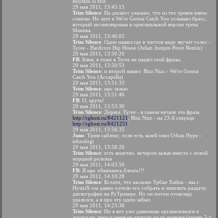
Rhythm Is Hot
29 мая 2011, 13:45:15
Trim Silence
: На дискогс указано, что из тех треков взяты
сэмплы. Но зато в We're Gonna Catch You услышал брасс,
который засэмплирован в оригинальной версии трека
Маника.
29 мая 2011, 13:46:05
Trim Silence
: Один нашел где в чистом виде звучит голос -
Tyree - Hardcore Hip House (Julian Jumpin Perez Remix)
29 мая 2011, 13:50:26
FB
: Блин, я тоже в Tyree не нашёл этой фразы.
29 мая 2011, 13:50:53
Trim Silence
: и второй нашел
Bizz Nizz - We're Gonna
Catch You (Accapella)
29 мая 2011, 13:51:33
Trim Silence
: щас залью
29 мая 2011, 13:51:46
FB
: О, круть!
29 мая 2011, 13:53:30
Trim Silence
: Держи. Tyree - в самом начале эта фраза
http://rghost.ru/8421121
, Bizz Nizz - на 23-й секунде
http://rghost.ru/8421251
29 мая 2011, 13:56:35
Juno
: Трим сайленс, если есть залей плиз Urban Hype -
teknologi
29 мая 2011, 13:58:20
Trim Silence
: есть конечно. вечером залью вместе с новой
порцией релизов
29 мая 2011, 14:03:50
FB
: Я щас обкапаюсь блеать!!!
29 мая 2011, 14:10:28
Trim Silence
: Кстати, что касаемо Урбан Хайпа - мы с
HystriX-ом давно хотели его собрать и запилить раздачу
дискографии на РуТрекере. Но он потом отовсюду
удалился, а я про эту идею забыл.
29 мая 2011, 14:23:38
Trim Silence
: Но я вот уже давненько организовался и
достал то, чего у меня не хватало из их релизов (кроме 2-х