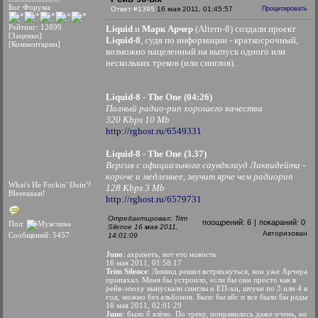
Бог Форума
Ответ #1395
16 мая 2011, 01:45:57
Процитировать
Рейтинг: 12899
Liquid
и
Марк Арчер
(Altern-8) создали проект
[Заценки]
Liquid-8
, судя по информации - краткосрочный,
[Комментарии]
возможно нацеленный на выпуск одного или
нескольких треков (или синглов).
Liquid-8 - The One (04:26)
Полный радио-рип хорошего качества
320 Kbps 10 Mb
http://rghost.ru/6549331
Liquid-8 - The One (3.37)
Версия с официального саундклауд Ликвидейта -
короче и медленнее, звучит ярче чем радиорип
What's He Fockin' Doin'?
128 Kbps 3 Mb
Bleeeaaaat!
http://rghost.ru/6579731
Отредактировал: Trim
поощрений:
6
|
покараний:
0
Пол:
Silence 16 мая 2011,
Авторизован
Сообщений: 5457
14:01:09
Juno
: ахринеть, вот ето новость
16 мая 2011, 01:58:17
Trim Silence
: Ликвид решил встряхнуться, вон уже Арчера
припахал. Меня бы устроило, если бы они просто как в
рейв-эпоху выпускали синглы и ЕП-хи, штуки по 3 или 4 в
год, можно без альбомов. Было бы айс и все были бы рады
16 мая 2011, 02:01:29
Juno
: было б клёво. По треку, понравилось даже очень, но