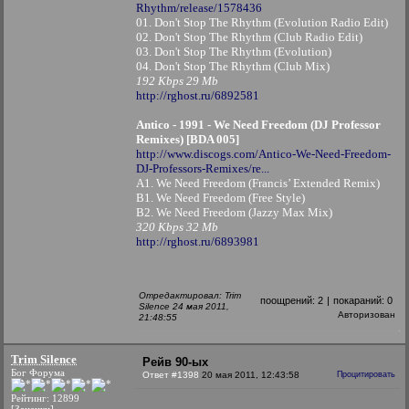
Rhythm/release/1578436
01. Don't Stop The Rhythm (Evolution Radio Edit)
02. Don't Stop The Rhythm (Club Radio Edit)
03. Don't Stop The Rhythm (Evolution)
04. Don't Stop The Rhythm (Club Mix)
192 Kbps 29 Mb
http://rghost.ru/6892581
Antico - 1991 - We Need Freedom (DJ Professor
Remixes) [BDA 005]
http://www.discogs.com/Antico-We-Need-Freedom-
DJ-Professors-Remixes/re...
A1. We Need Freedom (Francis’ Extended Remix)
B1. We Need Freedom (Free Style)
B2. We Need Freedom (Jazzy Max Mix)
320 Kbps 32 Mb
http://rghost.ru/6893981
Отредактировал: Trim
поощрений:
2
|
покараний:
0
Silence 24 мая 2011,
Авторизован
21:48:55
Trim Silence
Рейв 90-ых
Бог Форума
Ответ #1398
20 мая 2011, 12:43:58
Процитировать
Рейтинг: 12899