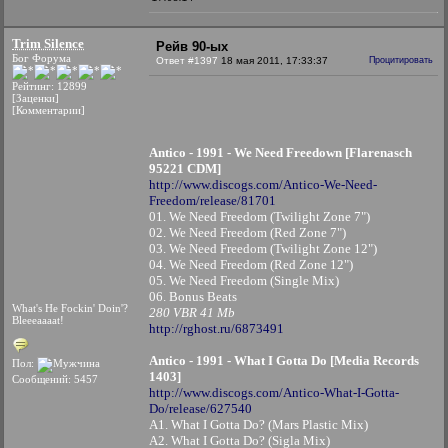
Trim Silence
Рейв 90-ых
Бог Форума
Ответ #1397
18 мая 2011, 17:33:37
Процитировать
Рейтинг: 12899
[Заценки]
[Комментарии]
Antico - 1991 - We Need Freedown [Flarenasch
95221 CDM]
http://www.discogs.com/Antico-We-Need-
Freedom/release/81701
01. We Need Freedom (Twilight Zone 7")
02. We Need Freedom (Red Zone 7")
03. We Need Freedom (Twilight Zone 12")
04. We Need Freedom (Red Zone 12")
05. We Need Freedom (Single Mix)
06. Bonus Beats
What's He Fockin' Doin'?
280 VBR 41 Mb
Bleeeaaaat!
http://rghost.ru/6873491
Antico - 1991 - What I Gotta Do [Media Records
Пол:
1403]
Сообщений: 5457
http://www.discogs.com/Antico-What-I-Gotta-
Do/release/627540
A1. What I Gotta Do? (Mars Plastic Mix)
A2. What I Gotta Do? (Sigla Mix)