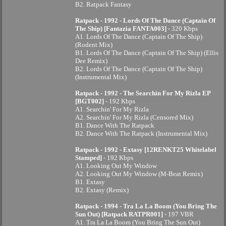
B2. Ratpack Fantasy
Ratpack - 1992 - Lords Of The Dance (Captain Of
The Ship) [Fantazia FANTA003]
- 320 Kbps
A1. Lords Of The Dance (Captain Of The Ship)
(Rodent Mix)
B1. Lords Of The Dance (Captain Of The Ship) (Ellis
Dee Remix)
B2. Lords Of The Dance (Captain Of The Ship)
(Instrumental Mix)
Ratpack - 1992 - The Searchin For My Rizla EP
[BGT002]
- 192 Kbps
A1. Searchin' For My Rizla
A2. Searchin' For My Rizla (Censored Mix)
B1. Dance With The Ratpack
B2. Dance With The Ratpack (Instrumental Mix)
Ratpack - 1992 - Extasy [12RENKT25 Whitelabel
Stamped]
- 192 Kbps
A1. Looking Out My Window
A2. Looking Out My Window (M-Beat Remix)
B1. Extasy
B2. Extasy (Remix)
Ratpack - 1994 - Tra La La Boom (You Bring The
Sun Out) [Ratpack RATPR001]
- 197 VBR
A1. Tra La La Boom (You Bring The Sun Out)