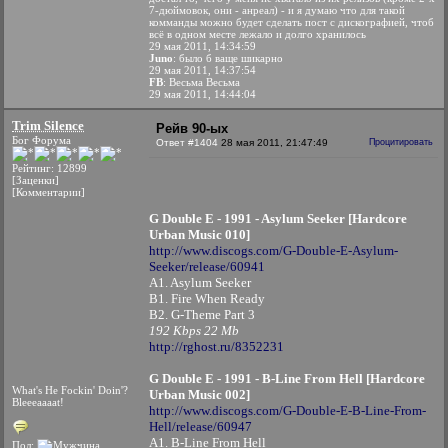
7-дюймовок, они - анреал) - и я думаю что для такой
комманды можно будет сделать пост с дискографией, чтоб
всё в одном месте лежало и долго хранилось
29 мая 2011, 14:34:59
Juno
: было б ваще шикарно
29 мая 2011, 14:37:54
FB
: Весьма Весьма
29 мая 2011, 14:44:04
Trim Silence
Рейв 90-ых
Бог Форума
Ответ #1404
28 мая 2011, 21:47:49
Процитировать
Рейтинг: 12899
[Заценки]
[Комментарии]
G Double E - 1991 - Asylum Seeker [Hardcore
Urban Music 010]
http://www.discogs.com/G-Double-E-Asylum-
Seeker/release/60941
A1. Asylum Seeker
B1. Fire When Ready
B2. G-Theme Part 3
192 Kbps 22 Mb
http://rghost.ru/8352231
G Double E - 1991 - B-Line From Hell [Hardcore
What's He Fockin' Doin'?
Urban Music 002]
Bleeeaaaat!
http://www.discogs.com/G-Double-E-B-Line-From-
Hell/release/60947
A1. B-Line From Hell
Пол: