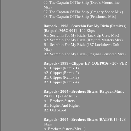
06. The Captain Of The Ship (Diva's Moonshine
Mix)
07. The Captain Of The Ship (Gregory Space Mix)
08. The Captain Of The Ship (Penthouse Mix)
Ratpack - 1998 - Searchin For My Rizla (Remixes)
[Ratpack MAG 001]
- 192 Kbps
A1. Searchin For My Rizla (Lack Up Crew Mix)
A2. Searchin For My Rizla (Rhythm Masters Mix)
B1. Searchin For My Rizla (187 Lockdown Dub
Mix)
B2. Searchin For My Rizla (Original Censored Mix)
Ratpack - 1999 - Clipper EP [COEP016]
- 207 VBR
A1. Clipper (Remix 1)
A2. Clipper (Remix 2)
B1. Clipper (Remix 3)
B2. Clipper (Remix 4)
Ratpack - 2004 - Brothers Sisters [Ratpack Music
PAT 001]
- 192 Kbps
A1. Brothers Sisters
B1. Higher And Higher
B2. Old Skool
Ratpack - 2004 - Brothers Sisters [RATPK 1]
- 128
Kbps
A. Brothers Sisters (Mix 1)