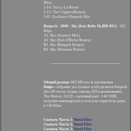
Mix)
1-14. Tra La La Boom
1-15. The Clipper (Bonus)
2-01. Exclusive Ratpack Mix
Ratpack - 2006 - Sky (feat. Baby D) [RB 001]
- 192
Kbps
A1. Sky (Journey Mix)
A2. Sky (Rob D'Riche Remix)
B1. Sky (Ratpack Remix)
B2. Sky (Shimano Remix)
-----------------------------------------------------------
Общий размер:
663 Мб после распкаовки
Инфо:
собрание доступных в п2п релизов Ratpack
(без DJ-сетов, только синглы, ЕП и компиляции).
The History 2xCD - сценовый рип ~140 VBR,
получше имеющегося в сети и на торрентах рипа
в 128 Кбит
Скачать Часть 1:
Narod Files
Скачать Часть 2:
Narod Files
Скачать Часть 3:
Narod Files