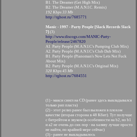
B1. The Dreamer (Get High Mix)
B2. The Dreamer (M.A.N.I.C. Remix)
192 Kbps 33 Mb
http://rghost.ru/7685771
Manic - 1997 - Party People [Slack Records Slack
7]
(3)
http://www.discogs.com/MANIC-Party-
People/release/2467820
A1. Party People (M.A.N.I.C's Pumping Club Mix)
A2. Party People (M.A.N.I.C's Club Dub Mix)
B1. Party People (Pianoman's Now Lets Not Fuck
About Mix)
B2. Party People (M.A.N.I.C's Original Mix)
320 Kbps 45 Mb
http://rghost.ru/7684551
(1) - макси сингл на CD (ранее здесь выкладывался
только рип пласта)
(2) - этот релиз ранее был выложен в плохом
качестве (вторая сторона в 48 Кбит). Тут получше
с битрейтом и звуком (в особенности на b2, но b1
и a2 не очень до сих пор - на халяву лучше просто
не найти, по крайней мере сейчас)
(3) - ранее не выкладывалось