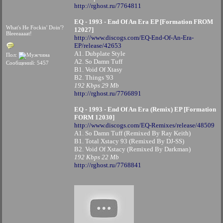
http://rghost.ru/7764811
EQ - 1993 - End Of An Era EP [Formation FROM
What's He Fockin' Doin'?
12027]
Bleeeaaaat!
http://www.discogs.com/EQ-End-Of-An-Era-
EP/release/42653
A1. Dubplate Style
Пол:
A2. So Damn Tuff
Сообщений: 5457
B1. Void Of Xtasy
B2. Things '93
192 Kbps 29 Mb
http://rghost.ru/7766891
EQ - 1993 - End Of An Era (Remix) EP [Formation
FORM 12030]
http://www.discogs.com/EQ-Remixes/release/48509
A1. So Damn Tuff (Remixed By Ray Keith)
B1. Total Xstacy 93 (Remixed By DJ-SS)
B2. Void Of Xstacy (Remixed By Darkman)
192 Kbps 22 Mb
http://rghost.ru/7768841