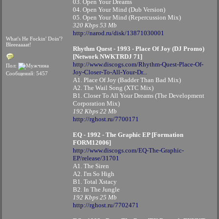
03. Open Your Dreams
04. Open Your Mind (Dub Version)
05. Open Your Mind (Repercussion Mix)
320 Kbps 53 Mb
http://narod.ru/disk/13871030001
What's He Fockin' Doin'?
Bleeeaaaat!
Rhythm Quest - 1993 - Place Of Joy (DJ Promo)
[Network NWKTRDJ 71]
http://www.discogs.com/Rhythm-Quest-Place-Of-
Пол:
Joy-Closer-To-All-Your-Dr...
Сообщений: 5457
A1. Place Of Joy (Badder Than Bad Mix)
A2. The Wail Song (XTC Mix)
B1. Closer To All Your Dreams (The Development
Corporation Mix)
192 Kbps 22 Mb
http://rghost.ru/7700171
EQ - 1992 - The Graphic EP [Formation
FORM12006]
http://www.discogs.com/EQ-The-Graphic-
EP/release/31701
A1. The Siren
A2. I'm So High
B1. Total Xstacy
B2. In The Jungle
192 Kbps 25 Mb
http://rghost.ru/7702471