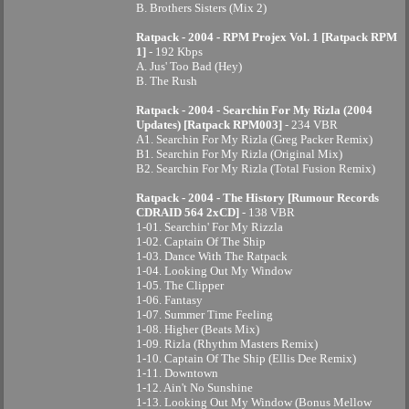
B. Brothers Sisters (Mix 2)
Ratpack - 2004 - RPM Projex Vol. 1 [Ratpack RPM
1]
- 192 Kbps
A. Jus' Too Bad (Hey)
B. The Rush
Ratpack - 2004 - Searchin For My Rizla (2004
Updates) [Ratpack RPM003]
- 234 VBR
A1. Searchin For My Rizla (Greg Packer Remix)
B1. Searchin For My Rizla (Original Mix)
B2. Searchin For My Rizla (Total Fusion Remix)
Ratpack - 2004 - The History [Rumour Records
CDRAID 564 2xCD]
- 138 VBR
1-01. Searchin' For My Rizzla
1-02. Captain Of The Ship
1-03. Dance With The Ratpack
1-04. Looking Out My Window
1-05. The Clipper
1-06. Fantasy
1-07. Summer Time Feeling
1-08. Higher (Beats Mix)
1-09. Rizla (Rhythm Masters Remix)
1-10. Captain Of The Ship (Ellis Dee Remix)
1-11. Downtown
1-12. Ain't No Sunshine
1-13. Looking Out My Window (Bonus Mellow