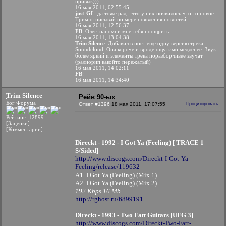
привык)))
16 мая 2011, 02:55:45
just-GL
: да тоже рад , что у них появилось что то новое.
Трим отписывай по мере появления новостей
16 мая 2011, 12:56:37
FB
: Олег, напомни мне тебя поощрить
16 мая 2011, 13:04:38
Trim Silence
: Добавил в пост ещё одну версию трека -
Soundcloud. Она короче и вроде ощутимо медленее. Звук
более яркий и элементы трека поразборчивее звучат
(ралиорип какойто пережатый)
16 мая 2011, 14:02:11
FB
:
16 мая 2011, 14:34:40
Trim Silence
Рейв 90-ых
Бог Форума
Ответ #1396
18 мая 2011, 17:07:55
Процитировать
Рейтинг: 12899
[Заценки]
[Комментарии]
Direckt - 1992 - I Got Ya (Feeling) [ TRACE 1
S/Sided]
http://www.discogs.com/Direckt-I-Got-Ya-
Feeling/release/119632
A1. I Got Ya (Feeling) (Mix 1)
A2. I Got Ya (Feeling) (Mix 2)
192 Kbps 16 Mb
http://rghost.ru/6899191
Direckt - 1993 - Two Fatt Guitars [UFG 3]
http://www.discogs.com/Direckt-Two-Fatt-