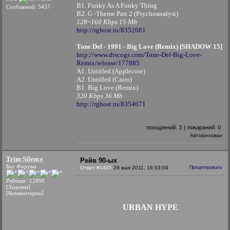
B1. Funky As A Funky Thing
Сообщений: 5457
B2. G -Theme Part 2 (Psychoanalyst)
128~160 Kbps 15 Mb
http://rghost.ru/8352681
Tone Def - 1991 - Big Love (Remix) [SHADOW 15]
http://www.discogs.com/Tone-Def-Big-Love-
Remix/release/177885
A1. Untitled (Applecore)
A2. Untitled (Cairo)
B1. Big Love (Remix)
320 Kbps 36 Mb
http://rghost.ru/8354671
поощрений:
3
|
покараний:
0
Авторизован
Trim Silence
Рейв 90-ых
Бог Форума
Ответ #1405
29 мая 2011, 16:53:09
Процитировать
Рейтинг: 12899
[Заценки]
[Комментарии]
URBAN HYPE