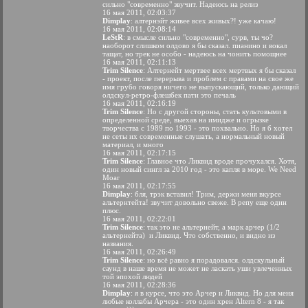
сильно "современно" звучит. Надеюсь на релиз
16 мая 2011, 02:03:37
Dimplay
: алтернэйт живее всех живых?! уже качаю!
16 мая 2011, 02:08:14
LeStR
: в смысле сильно "современно", сурв, ты чо?
наоборот слишком олдово я бы сказал. пианино и вокал
тащат, но трек не особо - надеюсь на чонить помощнее
16 мая 2011, 02:11:13
Trim Silence
: Алтернейт мертвее всех мертвых я бы сказал
- проект, после перерыва и проблем с правами на свое же
имя грубо говоря ничего не выпускающий, только дающий
олдскул-ретро-флешбек пати это печаль
16 мая 2011, 02:16:19
Trim Silence
: Но с другой стороны, стать культовыми в
определенной среде, выехав на имидже и огрызке
творчества с 1989 по 1993 - это похвально. Но я б хотел
не сеты их современные слушать, а нормальный новый
материал, и много
16 мая 2011, 02:17:15
Trim Silence
: Главное что Ликвид вроде прочухался. Хотя,
один новый сингл за 2010 год - это капля в море. We Need
Moar
16 мая 2011, 02:17:55
Dimplay
: бля, трэк вставил! Трим, держи меня вкурсе
альтернтейта! звучит довольно свеже. В репу еще один
плюс.
16 мая 2011, 02:22:01
Trim Silence
: так это не альтернейт, а марк арчер (1/2
альтернейта) и Ликвид. Что собственно, и видно из
названия.
16 мая 2011, 02:26:49
Trim Silence
: но всё равно я порадовался. олдскульный
саунд в наше время не может не ласкать уши увлеченных
той эпохой людей
16 мая 2011, 02:28:36
Dimplay
: я в курсе, что это Арчер и Ликвид. Но для меня
любые коллабы Арчера - это один хрен Altern 8 - я так