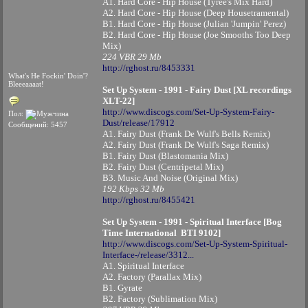
A1. Hard Core - Hip House (Tyree's Mix Hard)
A2. Hard Core - Hip House (Deep Housetramental)
B1. Hard Core - Hip House (Julian 'Jumpin' Perez)
B2. Hard Core - Hip House (Joe Smooths Too Deep
Mix)
224 VBR 29 Mb
http://rghost.ru/8453331
What's He Fockin' Doin'?
Bleeeaaaat!
Set Up System - 1991 - Fairy Dust [XL recordings
XLT-22]
http://www.discogs.com/Set-Up-System-Fairy-
Пол:
Dust/release/17912
Сообщений: 5457
A1. Fairy Dust (Frank De Wulf's Bells Remix)
A2. Fairy Dust (Frank De Wulf's Saga Remix)
B1. Fairy Dust (Blastomania Mix)
B2. Fairy Dust (Centripetal Mix)
B3. Music And Noise (Original Mix)
192 Kbps 32 Mb
http://rghost.ru/8455421
Set Up System - 1991 - Spiritual Interface [Bog
Time International BTI 9102]
http://www.discogs.com/Set-Up-System-Spiritual-
Interface-/release/3312...
A1. Spiritual Interface
A2. Factory (Parallax Mix)
B1. Gyrate
B2. Factory (Sublimation Mix)