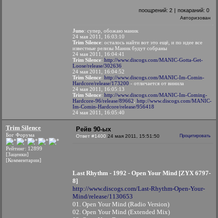
поощрений:
2
|
покараний:
0
Авторизован
Juno
: супер, обожаю маник
24 мая 2011, 16:03:10
Trim Silence
: осталось найти вот это ещё, и по идее все
известные релизы Маник будут собраны
24 мая 2011, 16:04:41
Trim Silence
:
http://www.discogs.com/MANIC-Gotta-Get-
Loose/release/302636
24 мая 2011, 16:04:52
Trim Silence
:
http://www.discogs.com/MANIC-Im-Comin-
Hardcore/release/173200
- отличается от винила
24 мая 2011, 16:05:13
Trim Silence
:
http://www.discogs.com/MANIC-Im-Coming-
Hardcore-96/release/89662
,
http://www.discogs.com/MANIC-
Im-Comin-Hardcore/release/956418
24 мая 2011, 16:05:40
Trim Silence
Рейв 90-ых
Бог Форума
Ответ #1400
24 мая 2011, 15:51:50
Процитировать
Рейтинг: 12899
[Заценки]
[Комментарии]
Last Rhythm - 1992 - Open Your Mind [ZYX 6797-
8]
http://www.discogs.com/Last-Rhythm-Open-Your-
Mind/release/1130653
01. Open Your Mind (Radio Version)
02. Open Your Mind (Extended Mix)