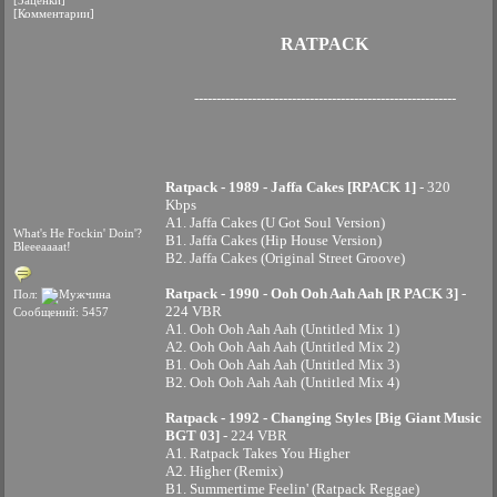
[Заценки]
[Комментарии]
RATPACK
-----------------------------------------------------------
Ratpack - 1989 - Jaffa Cakes [RPACK 1]
- 320
Kbps
A1. Jaffa Cakes (U Got Soul Version)
What's He Fockin' Doin'?
B1. Jaffa Cakes (Hip House Version)
Bleeeaaaat!
B2. Jaffa Cakes (Original Street Groove)
Ratpack - 1990 - Ooh Ooh Aah Aah [R PACK 3]
-
Пол:
224 VBR
Сообщений: 5457
A1. Ooh Ooh Aah Aah (Untitled Mix 1)
A2. Ooh Ooh Aah Aah (Untitled Mix 2)
B1. Ooh Ooh Aah Aah (Untitled Mix 3)
B2. Ooh Ooh Aah Aah (Untitled Mix 4)
Ratpack - 1992 - Changing Styles [Big Giant Music
BGT 03]
- 224 VBR
A1. Ratpack Takes You Higher
A2. Higher (Remix)
B1. Summertime Feelin' (Ratpack Reggae)