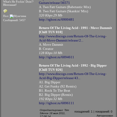
What's He Fockin' Doin'?
Guitars/release/36571
Bleeeaaaat!
A. Two Fatt Guitars (Babetastic Mix)
B. Two Fatt Guitars (Skankin' Mix)
320 Kbps 29 Mb
Пол:
http://rghost.ru/6900481
Сообщений: 5457
Return Of The Living Acid - 1991 - Move Dammit
[Chill TUV 010]
http://www.discogs.com/Return-Of-The-Living-
Acid-Move-Dammit/release/2...
A. Move Dammit
B. Creator
128 Kbps 10 Mb
http://rghost.ru/6894611
Return Of The Living Acid - 1992 - Big Dipper
[Chill TUV 026]
http://www.discogs.com/Return-Of-The-Living-
Acid-Big-Dipper/release/43...
A1. Big Dipper
A2. Get Funky (92 Remix)
B1. Rock To The Beat
B2. Big Dipper (Remix)
192 Kbps 32 Mb
http://rghost.ru/6896111
Отредактировал: Trim
поощрений:
1
|
покараний:
0
Silence 18 мая 2011,
Авторизован
17:08:14