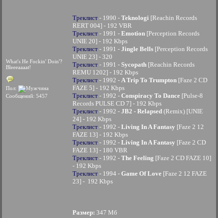
Треклист
- 1990 -
Teknologi
[Reachin Records
RERT 004] - 192 VBR
Треклист
- 1991 -
Emotion
[Perception Records
UNIE 20] - 192 Kbps
Треклист
- 1991 -
Jingle Bells
[Perception Records
UNIE 23] - 320
What's He Fockin' Doin'?
Треклист
- 1991 -
Sycopath
[Reachin Records
Bleeeaaaat!
REMU 1202] - 192 Kbps
Треклист
- 1992 -
A Trip To Trumpton
[Faze 2 CD
FAZE 5] - 192 Kbps
Пол:
Треклист
- 1992 -
Conspiracy To Dance
[Pulse-8
Сообщений: 5457
Records PULSE CD 7] - 192 Kbps
Треклист
- 1992 -
JB2 - Relapsed
(Remix) [UNIE
24] - 192 Kbps
Треклист
- 1992 -
Living In A Fantasy
[Faze 2 12
FAZE 13] - 192 Kbps
Треклист
- 1992 -
Living In A Fantasy
[Faze 2 CD
FAZE 13] - 180 VBR
Треклист
- 1992 -
The Feeling
[Faze 2 CD FAZE 10]
- 192 Kbps
Треклист
- 1994 -
Game Of Love
[Faze 2 12 FAZE
23] - 192 Kbps
Размер:
347 Мб