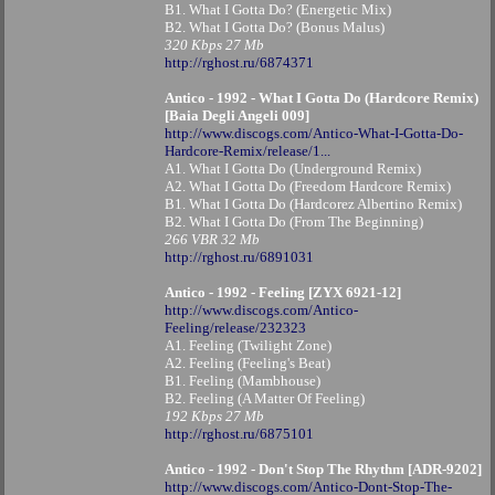
B1. What I Gotta Do? (Energetic Mix)
B2. What I Gotta Do? (Bonus Malus)
320 Kbps 27 Mb
http://rghost.ru/6874371
Antico - 1992 - What I Gotta Do (Hardcore Remix)
[Baia Degli Angeli 009]
http://www.discogs.com/Antico-What-I-Gotta-Do-
Hardcore-Remix/release/1...
A1. What I Gotta Do (Underground Remix)
A2. What I Gotta Do (Freedom Hardcore Remix)
B1. What I Gotta Do (Hardcorez Albertino Remix)
B2. What I Gotta Do (From The Beginning)
266 VBR 32 Mb
http://rghost.ru/6891031
Antico - 1992 - Feeling [ZYX 6921-12]
http://www.discogs.com/Antico-
Feeling/release/232323
A1. Feeling (Twilight Zone)
A2. Feeling (Feeling's Beat)
B1. Feeling (Mambhouse)
B2. Feeling (A Matter Of Feeling)
192 Kbps 27 Mb
http://rghost.ru/6875101
Antico - 1992 - Don't Stop The Rhythm [ADR-9202]
http://www.discogs.com/Antico-Dont-Stop-The-