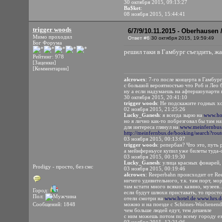
30 октября 2015, 09:13:27
Ba$ket
:
08 ноября 2015, 15:44:41
trigger woods
6/7/9/10.11.2015 - Oberhausen
Мимо проходил
Ответ #6
30 октября 2015, 19:59:49
Бог Форума
решил таки в Гамбург съездить, ж
Рейтинг: 978
[Заценки]
[Комментарии]
alcrowex
: 7-го после концерта в Гамбур
с большой вероятностью что Роб и Лео 
ну а если надумаешь на афтершоупарти п
30 октября 2015, 20:41:10
trigger woods
: Не подскажите годных хо
02 ноября 2015, 21:25:26
Lucky_Ganesh
: я всегда зырю на
www.hot
но я лично как-то побрезговал бы там н
для интереса глянул на
www.meinfernbus
http://meinfernbus.de/booking/search?rou
03 ноября 2015, 00:13:07
trigger woods
: репербан? Что это, путь 
а мейнферньусе купил уже билеты туда
03 ноября 2015, 00:19:30
Lucky_Ganesh
: улица красных фонарей,
Prodigy - просто, без смс
03 ноября 2015, 00:19:46
alcrowex
: Reeperbahn происходит от Re
ничего удивительного, т.к. там порт, мо
там кстати много всяких казино, музеев
Город:
если будут шлюхи приставать, то прост
Пол:
отели смотри на
www.hotel.de
www.hrs.d
Сообщений: 1848
можно и на поезде с Schönes-Wochenend
чем больше людей едут, тем дешевле
с ним можешь потом по всему городу ез