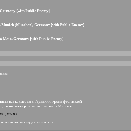
, Germany [with Public Enemy]
le, Munich (München), Germany [with Public Enemy]
 am Main, Germany [with Public Enemy]
заказ
щать все концерты в Германии, кроме фестивалей
на дальние концерты, может только в Мюнхен
015, 00:09:16
у на отцов попасть) круто вам посаны