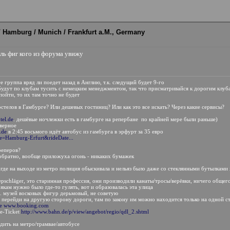
 / Hamburg / Munich / Frankfurt a.M., Germany
аль фиг кого из форума увижу
ге группа вряд ли поедет назад в Англию, т.к. следущий будет 9-го
будут по клубам тусить с немецким менеджментом, так что присматривайся к дорогим клуб
ойти, то их там точно не будет
стелов в Гамбурге? Или дешевых гостиниц? Или как это все искать? Через какие сервисы?
el.de
. дешёвые ночлежки есть в гамбурге на репербане
по крайней мере были раньше)
аверное
.de
в 2:45 восьмого идёт автобус из гамбурга в эрфурт за 35 евро
te=Hamburg-Erfurt&rideDate...
реперов?
-обратно, вообще приложуха огонь - никаких бумажек
 где на выходе из метро полиция обыскивала и нельяз было даже со стеклянными бутылками 
epschläger, это старинная профессия, они производили канаты/тросы/верёвки, ничего общего
рякам нужно было где-то гулять, вот и образовалась эта улица
... музей восковых фигур дерьмовый, не советую
о перейди на другую сторону дороги, там по закону им можно находится только на одной с
e
www.booking.com
e-Ticket
http://www.bahn.de/p/view/angebot/regio/qdl_2.shtml
дить на метро/трамвае/автобусе