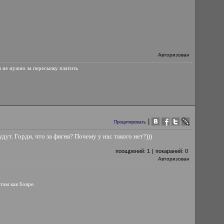
Авторизован
и не нужно за пересылку платить
|
Процитировать
ут. Горди, что за фигня? Почему у нас такого нет?)))
поощрений:
1
|
покараний:
0
Авторизован
 там как бояре.