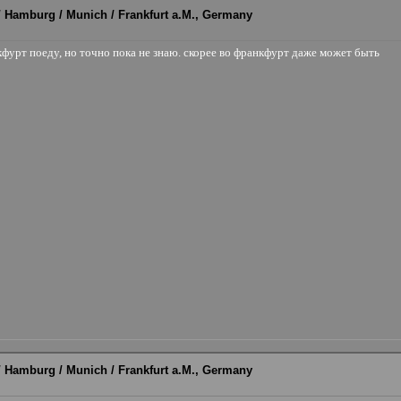
 / Hamburg / Munich / Frankfurt a.M., Germany
кфурт поеду, но точно пока не знаю. скорее во франкфурт даже может быть
 / Hamburg / Munich / Frankfurt a.M., Germany