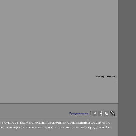
Авторизован
|
Процитировать
я в суппорт, получил e-mail, распечатал специальный формуляр о
юсь он найдётся или взамен другой вышлют, а может придётся 9-го