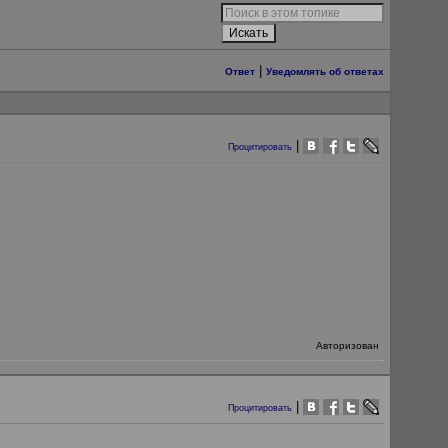
|
Ответ
Уведомлять об ответах
|
Процитировать
Авторизован
|
Процитировать