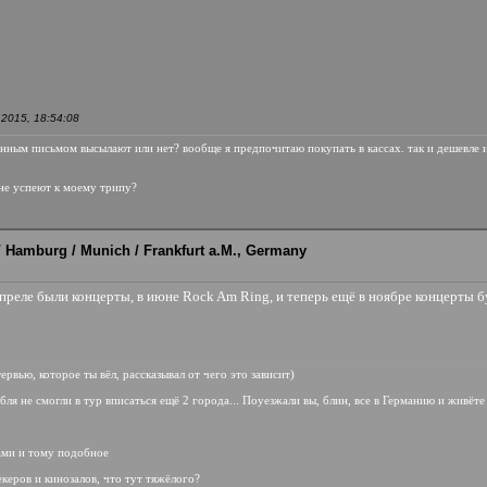
2015, 18:54:08
анным письмом высылают или нет? вообще я предпочитаю покупать в кассах. так и дешевле 
ы не успеют к моему трипу?
 / Hamburg / Munich / Frankfurt a.M., Germany
реле были концерты, в июне Rock Am Ring, и теперь ещё в ноябре концерты буд
ервью, которое ты вёл, рассказывал от чего это зависит)
убля не смогли в тур вписаться ещё 2 города... Поуезжали вы, блин, все в Германию и живёте
ами и тому подобное
рекеров и кинозалов, что тут тяжёлого?