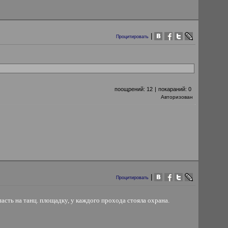
|
Процитировать
поощрений:
12
|
покараний:
0
Авторизован
|
Процитировать
асть на танц. площадку, у каждого прохода стояла охрана.