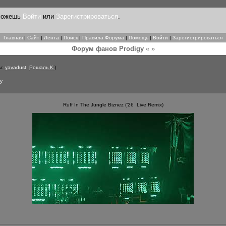
 можешь
Войти
или
Зарегистрироваться
.
Главная
|
Сайт
|
Лента
|
Поиск
|
Правила Форума
|
Помощь
|
Войти
|
Зарегистрироваться
Форум фанов Prodigy
« »
ы:
yavadust
,
Рошаль К.
)
ny
Ruff In The Jungle Biznez (’26 Live Remix)