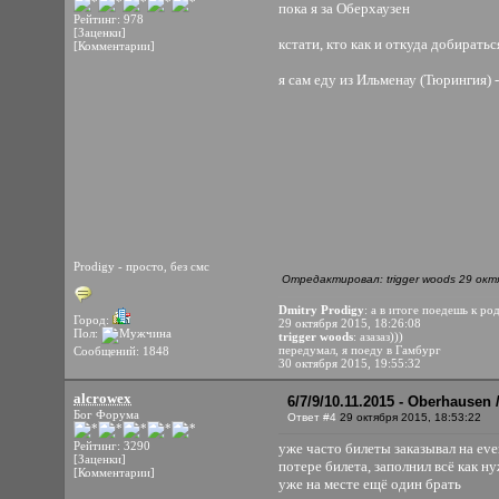
пока я за Оберхаузен
Рейтинг: 978
[Заценки]
кстати, кто как и откуда добиратьс
[Комментарии]
я сам еду из Ильменау (Тюрингия) 
Prodigy - просто, без смс
Отредактировал: trigger woods 29 окт
Dmitry Prodigy
: а в итоге поедешь к ро
Город:
29 октября 2015, 18:26:08
Пол:
trigger woods
: азазаз)))
передумал, я поеду в Гамбург
Сообщений: 1848
30 октября 2015, 19:55:32
alcrowex
6/7/9/10.11.2015 - Oberhausen
Бог Форума
Ответ #4
29 октября 2015, 18:53:22
Рейтинг: 3290
уже часто билеты заказывал на eve
[Заценки]
потере билета, заполнил всё как н
[Комментарии]
уже на месте ещё один брать