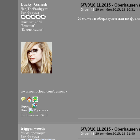
Lucky_Ganesh
6/7/9/10.11.2015 - Oberhausen
Дед TheProdigy.ru
Ответ #2
29 октября 2015, 18:19:31
Бог Форума
Я может в оберхаузен или во фран
Рейтинг: 2525
[Заценки]
[Комментарии]
www.soundcloud.com/dyssonox
Город:
Пол:
Сообщений: 7439
trigger woods
6/7/9/10.11.2015 - Oberhausen
Мимо проходил
Ответ #3
29 октября 2015, 18:21:40
Бог Форума