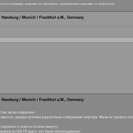
есто в гостинице, недалеко от аэропорта, следовательно недалеко от спортсхолл
 / Hamburg / Munich / Frankfurt a.M., Germany
 / Hamburg / Munich / Frankfurt a.M., Germany
тво звука отвратное.
а высоте, правда публика рядом была совершенно мертвая. Жаль не удалось поп
о сыровато и длится отсилы минуту.
рипев из Out Of space, это было непередаваемо.