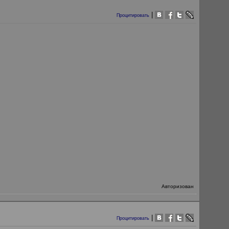
|
Процитировать
Авторизован
|
Процитировать