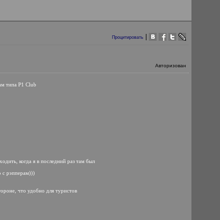
|
Процитировать
Авторизован
ам типа P1 Club
ходить, когда я в последний раз там был
 с рэпперам)))
тороне, что удобно для туристов