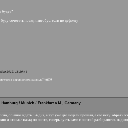
я будет?
- буду сочетать поезд и автобус, если по дефолту
ября 2015, 18:26:44
дителям в деревню под казанью)))))))0
 / Hamburg / Munich / Frankfurt a.M., Germany
ntim, обычно ждать 3-4 дня, а тут уже две недели прошли, а его нету. обратилс
ужно и отослал назад по почте, теперь пусть сами с почтой разбираются. наде