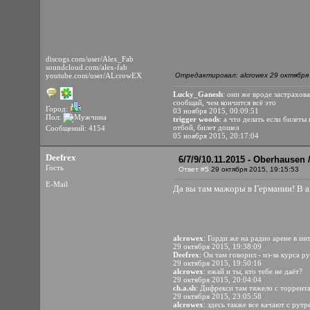
discogs.com/user/Alex_Fab
soundcloud.com/alex-fab
youtube.com/user/ALcrowEX
Отредактировал: alcrowex 29 октября 
Lucky_Ganesh
: они же вроде застрахов
сообщай, чем кончится всё это
Город:
03 ноября 2015, 00:09:51
Пол:
trigger woods
: а что делать если билет
отбой, билет дошел
Сообщений: 4154
05 ноября 2015, 20:17:04
Deefrex
6/7/9/10.11.2015 - Oberhausen
Гость
Ответ #5
29 октября 2015, 19:15:53
E-Mail
Да вы там мажоры в Германии! В ап
alcrowex
: Горди же на радио арене в инт
29 октября 2015, 19:38:09
Deefrex
: Он там говорил - из-за курса р
29 октября 2015, 19:50:16
alcrowex
: ежай и ты, кто тебе не даёт?
29 октября 2015, 20:04:04
ch.a.sh
: Дифрекси там тяжело с торрент
29 октября 2015, 23:05:58
alcrowex
: здесь также все качают с рут