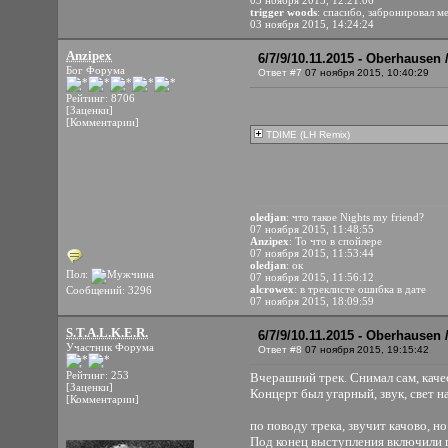
03 ноября 2015, 12:21:06
trigger woods
: спасибо, забронировал м
03 ноября 2015, 14:24:24
Anzipex
6/7/9/10.11.2015 - Oberhausen
Бог Форума
Ответ #7
07 ноября 2015, 10:40:29
Рейтинг: 8706
[Заценки]
[Комментарии]
TDIME (LH Remix)
oledjan
: что такое Nights my friend?
07 ноября 2015, 11:48:55
Anzipex
: То что в спойлере
07 ноября 2015, 11:53:44
oledjan
: ок
Пол:
07 ноября 2015, 11:56:12
alcrowex
: в треклисте ошибка в дате
Сообщений: 3296
07 ноября 2015, 18:09:59
S.T.A.L.K.E.R.
6/7/9/10.11.2015 - Oberhausen
Участник Форума
Ответ #8
07 ноября 2015, 19:15:42
Рейтинг: 253
Вчерашний трек. Снимал сам, качес
[Заценки]
Концерт был угарный, звук, свет н
[Комментарии]
по поводу трека, звучит качово, н
Под конец выступления включили п