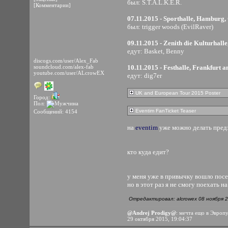
был: S.T.A.L.K.E.R.
[Комментарии]
07.11.2015 - Sporthalle, Hamburg
был: trigger woods (EvilRaver)
09.11.2015 - Zenith die Kulturhal
едут: Basket, Benny
discogs.com/user/Alex_Fab
soundcloud.com/alex-fab
10.11.2015 - Festhalle, Frankfurt
youtube.com/user/ALcrowEX
едут: dig7er
UK and European Tour 2015 Poster
Город:
Пол:
Eventim FanTicket Teaser
Сообщений: 4154
на
eventim
уже можно делать пред
кто куда едит?
у меня уже в привычку вошло посе
но в этот раз я не смогу поехать 
Отредактировал: alcrowex 08 ноября 2
@Andrej Prodigy@
: мечта ещо в Эвроп
29 октября 2015, 19:04:37