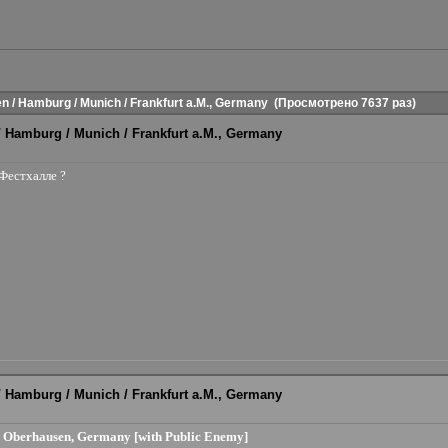
n / Hamburg / Munich / Frankfurt a.M., Germany
(Просмотрено 7637 раз)
 / Hamburg / Munich / Frankfurt a.M., Germany
Фестхалле ?
 / Hamburg / Munich / Frankfurt a.M., Germany
a, Oberhausen, Germany [with Public Enemy]