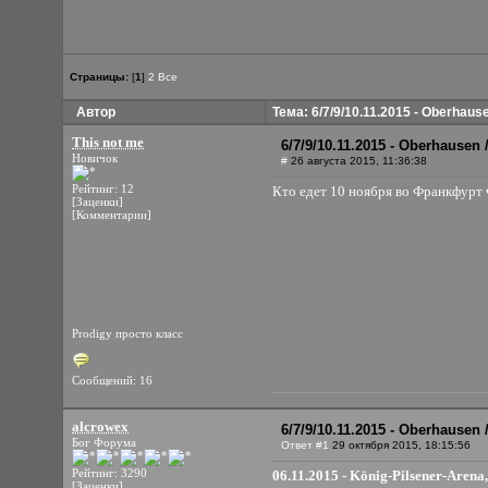
Страницы:
[
1
]
2
Все
Автор
Тема: 6/7/9/10.11.2015 - Oberhause
This not me
6/7/9/10.11.2015 - Oberhausen
Новичок
#
26 августа 2015, 11:36:38
Рейтинг: 12
Кто едет 10 ноября во Франкфурт 
[Заценки]
[Комментарии]
Prodigy просто класс
Сообщений: 16
alcrowex
6/7/9/10.11.2015 - Oberhausen
Бог Форума
Ответ #1
29 октября 2015, 18:15:56
Рейтинг: 3290
06.11.2015 - König-Pilsener-Aren
[Заценки]