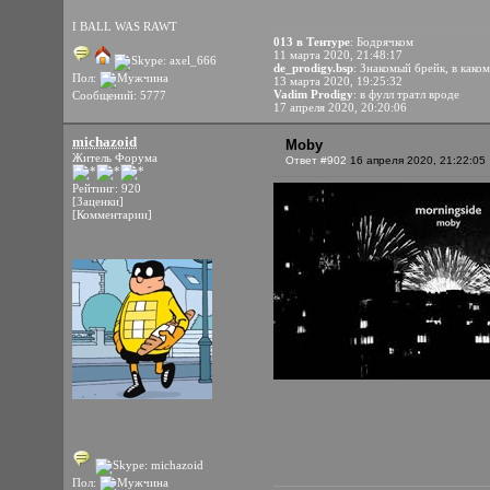
I BALL WAS RAWT
013 в Тентуре
: Бодрячком
11 марта 2020, 21:48:17
de_prodigy.bsp
: Знакомый брейк, в како
Пол:
13 марта 2020, 19:25:32
Vadim Prodigy
: в фулл тратл вроде
Сообщений: 5777
17 апреля 2020, 20:20:06
michazoid
Moby
Житель Форума
Ответ #902
16 апреля 2020, 21:22:05
Рейтинг: 920
[Заценки]
[Комментарии]
Пол: