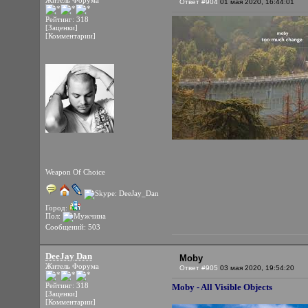
Житель Форума
Ответ #904
01 мая 2020, 16:44:01
Рейтинг: 318
[Заценки]
[Комментарии]
Weapon Of Choice
Город:
Пол:
Сообщений: 503
DeeJay Dan
Moby
Житель Форума
Ответ #905
03 мая 2020, 19:54:20
Рейтинг: 318
Moby - All Visible Objects
[Заценки]
[Комментарии]