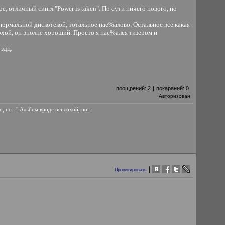
, отличный сингл "Power is taken". По сути ничего нового, но
с нормальной дискотекой, тотальное нае%алово. Остальное все какая-
охой, он вполне хороший. Просто я нае%ался тизером и
здц.
поощрений:
2
|
покараний:
0
Авторизован
, но..." Альбом вроде неплохой, но...
|
Процитировать