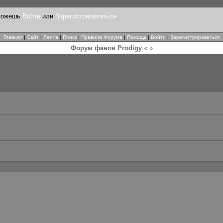
 можешь
Войти
или
Зарегистрироваться
.
Главная
|
Сайт
|
Лента
|
Поиск
|
Правила Форума
|
Помощь
|
Войти
|
Зарегистрироваться
Форум фанов Prodigy
« »