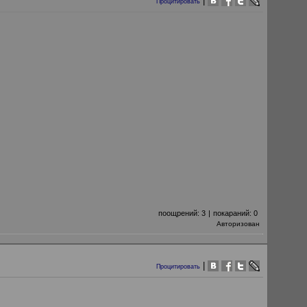
|
Процитировать
поощрений:
3
|
покараний:
0
Авторизован
|
Процитировать