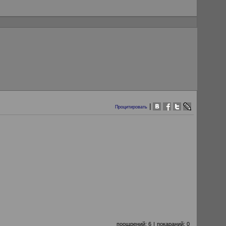
|
Процитировать
поощрений:
6
|
покараний:
0