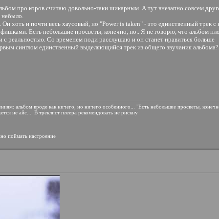
Альбом про коров считаю довольно-таки шикарным. А тут внезапно совсем другое
 небыло.
. Он хоть и почти весь хаусовый, но "Power is taken" - это единственный трек 
 фишками. Есть небольшие просветы, конечно, но.. Я не говорю, что альбом пл
и с реальностью. Со временем поди расслушаю и он станет нравиться больше
первым синглом единственный выделяющийся трек из общего звучания альбома? 
ниям: альбом вроде как ничего, но ничего особенного... "Есть небольшие просветы, конечно
тся не айс...
В треклист плеера рекомендовать не рискну
жно поймать настроение