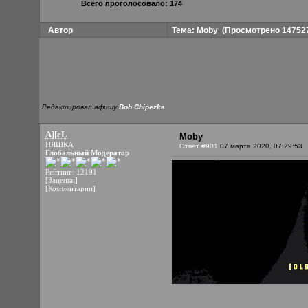
Всего проголосовало: 174
Автор
Тема: Moby
(Просмотрено 147527
Редактировал афишу
Bob Chipezka
A][eL
Moby
НЯШКА
Ответ #901
07 марта 2020, 07:29:53
Глобальный Модератор
Рейтинг: 12191
[Заценки]
[Комментарии]