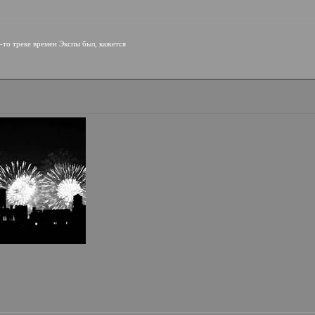
м-то треке времен Экспы был, кажется