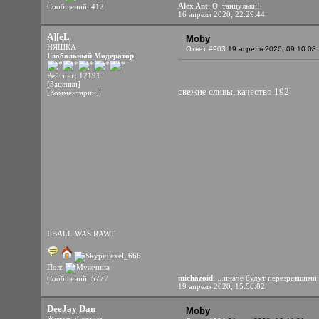
Alex Ant
: О, танцульки!
Сообщений: 412
16 апреля 2020, 22:29:44
A][eL
Moby
НЯШКА
Ответ #903
19 апреля 2020, 09:10:08
Глобальный Модератор
Рейтинг: 12191
[Заценки]
свежие сливы, качество 192
[Комментарии]
I BALL WAS RAWT
Пол:
michazoid
: ...иначе будут перезревшими
Сообщений: 5777
19 апреля 2020, 15:56:02
DeeJay Dan
Moby