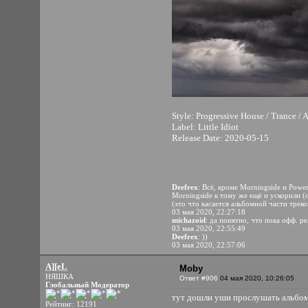
Style: Progressive House / Trance / 
Label: Little Idiot
Release Date: 2020-05-15
Deefrex
: Всё, кроме Morningside и Power
Morningside к тому же ещё и ускорили (с
(это что касается альбомной части треко
03 мая 2020, 22:27:18
michazoid
: да понятно, что пока офф. р
03 мая 2020, 22:55:49
Deefrex
: ))
03 мая 2020, 22:57:06
A][eL
Moby
НЯШКА
Ответ #906
04 мая 2020, 10:26:05
Глобальный Модератор
тут дошли уши прослушать альбом
Рейтинг: 12191