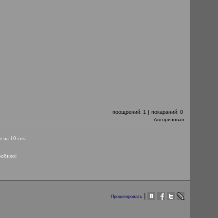
поощрений:
1
|
покараний:
0
Авторизован
 на 10 сек.
пробило!
|
Процитировать