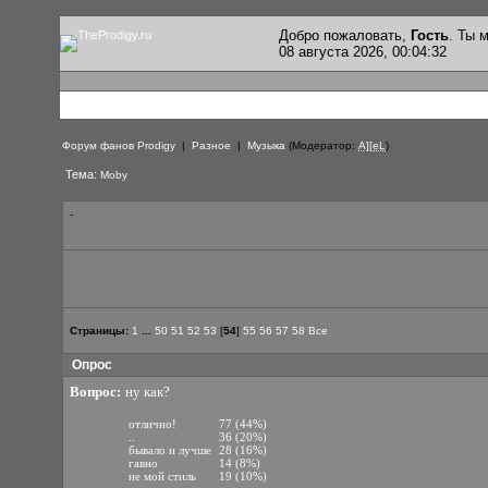
Добро пожаловать,
Гость
. Ты
08 августа 2026, 00:04:32
Форум фанов Prodigy
|
Разное
|
Музыка
(Модератор:
A][eL
)
Тема:
Moby
-
Страницы:
1
...
50
51
52
53
[
54
]
55
56
57
58
Все
Опрос
Вопрос:
ну как?
отлично!
77 (44%)
..
36 (20%)
бывало и лучше
28 (16%)
гавно
14 (8%)
не мой стиль
19 (10%)