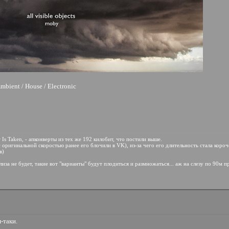
Ambient / House / Electronic
 Is Taken, - апконверты из тех же 192 килобит, что постили выше.
 оригинальной скоростью ранее его блочили в VK), из-за чего его длительность стала короче
в)
елиза не будет, такие вот "варианты" будут плодиться и размножаться... аж на слезу по 90м 
-таки.