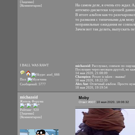
[Заценки]
На самом деле, я очень его ждал. 
[Комментарии]
аптемпо-дискотеки хорошей давно
В итоге альбом как-то разочаровал
то размазня с типичными для мову
неправильные ожидания не совпал
Зачем вот так делать, выпускать 
I BALL WAS RAWT
michazoid
: Расслушал, совпало по ощуще
Послушаю через месяцок-другой, но каже
14 мая 2020, 21:08:09
Champion
: Power is taken - вышка!
Пол:
18 мая 2020, 18:22:33
Alex Ant
: Отличный альбом. Просто ну
Сообщений: 5777
18 мая 2020, 19:19:54
michazoid
Moby
Житель Форума
Ответ #907
10 мая 2020, 18:06:32
Рейтинг: 920
[Заценки]
[Комментарии]