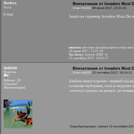
Deefrex
Впечатления от Invaders Must D
Гость
Ответ #1824
09 июня 2017, 10:21:41
E-Mail
Зашёл на страницу Invaders Must Die в
minaton
: все-таки продижы круче стаса мих
10 июня 2017, 11:21:16
Tex Avery
: forever 2009 <3
13 сентября 2017, 19:21:17
maksim
Впечатления от Invaders Must D
Новичок
Ответ #1825
13 сентября 2017, 19:14:21
Рейтинг: 20
Альбом зашёл хорошо - первый год ка
[Заценки]
сочными глубокими, хоть и сведение 
[Комментарии]
.хочется слушать на рипите ,не понима
Отредактировал: maksim 13 сентября 2017