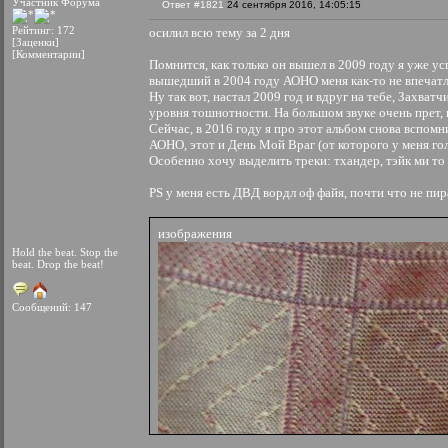
Участник Форума
Ответ #1821
24 сентября 2016, 14:05:15
Рейтинг: 172
осилил всю тему за 2 дня
[Заценки]
[Комментарии]
Помнится, как только он вышел в 2009 году я уже ус
вышедший в 2004 году АОНО меня как-то не впечатли
Ну так вот, настал 2009 год и вдруг на тебе, Захва
уровня тошнотности. На большом звуке очень прет, 
Сейчас, в 2016 году я про этот альбом снова вспомн
АОНО, этот и День Мой Враг (от которого у меня гол
Особенно хочу выделить треки: тхандер, тэйк ми то 
PS у меня есть ДВД вордл оф файя, почти что не пир
изображения
Hold the beat. Stop the
beat. Drop the beat!
Сообщений: 147