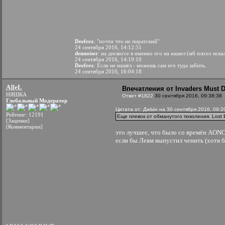
Deefrex
: "почти что не пиратский"
24 сентября 2016, 14:12:51
dennoiser
: на дискогсе я именно его на нашел (мб плохо иска
24 сентября 2016, 14:19:10
Deefrex
: Если не нашёл - можешь сам его туда забить.
24 сентября 2016, 16:04:18
A][eL
Впечатления от Invaders Must D
НЯШКА
Ответ #1822
30 сентября 2016, 09:38:38
Глобальный Модератор
Цитата от: ДжЫн на 30 сентября 2016, 09:2
Рейтинг: 12191
Еще плевок от обманутого поколения. Lost 
[Заценки]
[Комментарии]
это лучшее, что было со времён AONO
если бы Леям выпустил ченить (хотя б