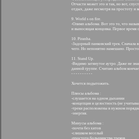
Отчасти может это и так, но вот, спус
отдых, даже несмотря на простоту и к
9. Wоrld s оn firе.
-Олимп альбома. Вот это то, что назы
и выносящая концовка. Первое время о
10. Рirаnhа.
-Задорный панковский трек. Сначала в
чего. Но непонятно намешано. Просто
11. Stаnd Uр.
-Видимо затянутое аутро. Даже не зна
данной группе. Считаю альбом кончает
- - - - - - - - - -
Хочется подытожить.
Плюсы альбома :
-слушается на одном дыхании
-концепция и целостность (не учитыва
-треки расположены в нужном порядк
-энергия.
Минусы альбома :
-почти без хитов
-слишком веселый
-простота большинства треков