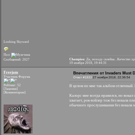
Looking Skyward
Пол:
Champion
: Да, походу склейка...Качество х
Сообщений: 2027
19 ноября 2018, 19:44:31
Freejam
Впечатления от Invaders Must D
Участник Форума
Ответ #1833
27 ноября 2018, 22:36:54
Рейтинг: 52
В целом по мне так альбом отличный. 
[Заценки]
[Комментарии]
Калорс мне всегда нравился, но вокал
хватает, рок-вэйлер тож без вокала пл
обычного прослушивания без вокала 