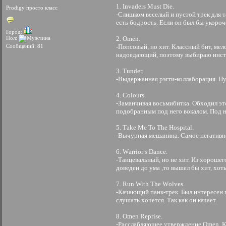
1. Invaders Must Diе.
Prodigy просто класс
-Слишком веселый и пустой трек для т
есть бодрость. Если он был бы укороче
Город:
Пол:
2. Omеn.
Сообщений: 81
-Попсовый, но хит. Классный бит, мел
надоедающий, поэтому выбираю инст
3. Тundеr.
-Выдержанная рэгги-коллаборация. Ну
4. Соlоurs.
-Заманчивая восьмибитка. Обходил это
подобранным под него вокалом. Под н
5. Таkе Ме То Тhе Ноsрitаl.
-Вычурная мешанина. Самое негативное
6. Wаrriоr s Dаnсе.
-Танцевальный, но не хит. Из хорошег
доведен до ума ,то вышел бы хит, хоть
7. Run With Тhе Wоlvеs.
-Качающий панк-трек. Был интересен 
слушать хочется. Так как он качает.
8. Оmеn Rерrisе.
-Расслабляющее утверждение Оmеn. Ко