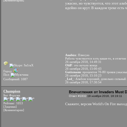
[Комментарии]
ужасно, но чувствуется, что этот аль
идейно он крут. В каждом треке есть 
Anubizz
: Плюсую
Работа чувствуется хоть какая-то, в отличие
26 октября 2018, 14:49:31
OldF
: это начало конца
26 октября 2018, 15:00:43
Город:
Gutixmann
: процентов 70-80 треков ужасн
Пол:
26 октября 2018, 15:10:23
_Led_
: Альбом хороший, довольно сильный и
Сообщений: 1087
26 октября 2018, 17:30:54
Champion
Впечатления от Invaders Must D
Бог Форума
Ответ #1832
19 ноября 2018, 18:19:11
Рейтинг: 1053
Скажите, версия World's On Fire выход
[Заценки]
[Комментарии]