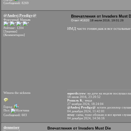
Сообщений: 8269
@Andrej Prodigy@
Впечатления от Invaders Must D
Форумный Маньяк
Ответ #1820
18 июля 2016, 19:01:26
Рейтинг: 1204
ИМД часто гоняю,как и все остальные
[Заценки]
[Комментарии]
Witness the sickness
superdr.crow
: на даче на неделе послушал п
18 июля 2016, 23:20:52
Рошаль К.
: ммда
27 ноября 2024, 18:24:04
Город:
@Andrej Prodigy@
: кстати досихпор слуш
Пол:
04 декабря 2024, 11:42:01
stray
: сапы, тоже обожаю и все время слуш
Сообщений: 603
04 декабря 2024, 14:56:16
dennoiser
Впечатления от Invaders Must Die