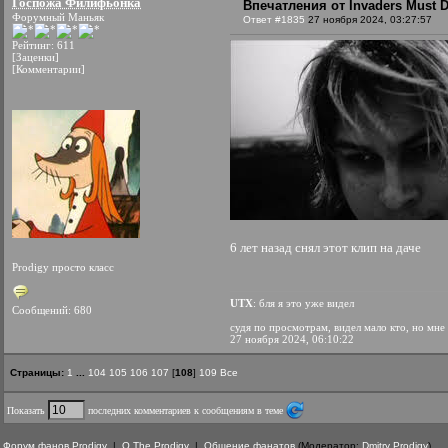
Госпожа Филифьонка
Впечатления от Invaders Must D
Форумный Маньяк
Ответ #1835
27 ноября 2024, 03:27:57
Рейтинг: 611
[Заценки]
[Комментарии]
6 лет назад снял этот клип на даче
Prodigy просто класс
UTX
: бля я это уже видел
Сообщений: 680
судя по просмотрам, видел мало кто, но мне
27 ноября 2024, 06:10:22
Страницы:
1
...
104
105
106
107
[
108
]
109
Все
Показать
последних комментариев к сообщениям в теме
Форум фанов Prodigy
|
О The Prodigy
|
Общение фанатов
(Модератор:
Dmitry Prodigy
)