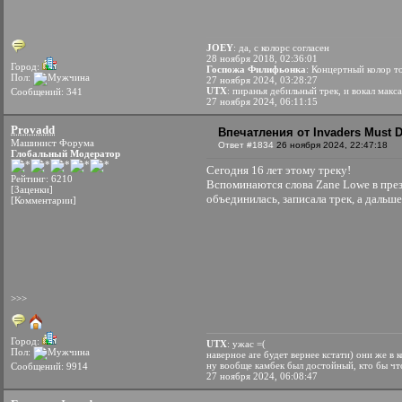
JOEY
: да, с колорс согласен
28 ноября 2018, 02:36:01
Город:
Госпожа Филифьонка
: Концертный колор т
Пол:
27 ноября 2024, 03:28:27
UTX
: пиранья дебильный трек, и вокал макса
Сообщений: 341
27 ноября 2024, 06:11:15
Provadd
Впечатления от Invaders Must D
Машинист Форума
Ответ #1834
26 ноября 2024, 22:47:18
Глобальный Модератор
Сегодня 16 лет этому треку!
Рейтинг: 6210
Вспоминаются слова Zane Lowe в през
[Заценки]
объединилась, записала трек, а дальш
[Комментарии]
>>>
Город:
UTX
: ужас =(
Пол:
наверное are будет вернее кстати) они же в 
ну вообще камбек был достойный, кто бы что
Сообщений: 9914
27 ноября 2024, 06:08:47