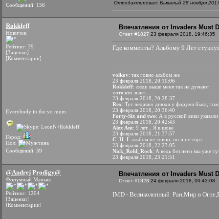
Отредактировал: Бывалый 28 ноября 2017
Сообщений: 156
Rokkleff
Впечатления от Invaders Must D
Новичок
Ответ #1827
23 февраля 2018, 19:46:35
Рейтинг: 39
Где комменты? Альбому 9 Лет стукнуло
[Заценки]
[Комментарии]
volkov
: так говно альбом же
23 февраля 2018, 20:10:06
Rokkleff
: люди выше меня так не думают
хотя кто знает......
23 февраля 2018, 20:28:37
Rex
: Тут недавно днюха у форума была, тож
23 февраля 2018, 20:36:40
Everybody in the yo mum
Forty-Six and two
: А в русской вики указа
23 февраля 2018, 20:42:43
Alex Ant
: 9 лет... Я в шоке
23 февраля 2018, 21:37:57
Город:
C_H_I
: альбом не говно, но и не торт
Пол:
23 февраля 2018, 22:23:05
Сообщений: 39
Nick_Rold_Rock
: А ведь без него мы уже ту
23 февраля 2018, 23:21:51
@Andrej Prodigy@
Впечатления от Invaders Must D
Форумный Маньяк
Ответ #1828
24 февраля 2018, 00:43:08
Рейтинг: 1204
IMD - Великолепный
Ран,Мир в Огне,П
[Заценки]
[Комментарии]