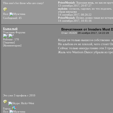
PriestMessiah
: Хорошая вещь, но как ни кру
This one's for those who are crazy!
13 сентября 2017, 20:07:27
maksim
: согласен, сыроват, но что поделат
убрав мяукалки
Пол:
14 сентября 2017, 08:26:22
PriestMessiah
: Позже, ровно такая же истор
Сообщений: 45
14 сентября 2017, 10:41:16
Бывалый
Впечатления от Invaders Must D
Участник Форума
Ответ #1826
28 ноября 2017, 14:22:28
Рейтинг: 170
Когда он только вышел я собственно н
[Заценки]
Но альбом оч не плохой, чего стоит Om
[Комментарии]
Сейчас только иногда гоняю эти 3 тре
Жаль что Warriors Dance убрали из т
Это уже 3 профиль с 2010
Город:
Пол: