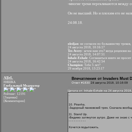
-многие треки перекликаются между со
Он не высший. Но и плохим его не на
24.08.18.
oledjan
: не согласен по большинству треков,
24 августа 2018, 10:16:17
Tex Avery
: зачем нам это? когда рецензия на
24 августа 2018, 14:07:51
Inhale-Exhale
: Соглашаться никто не просит
24 августа 2018, 16:42:54
Champion
: Тебе 5 лет?
29 ноября 2018, 13:23:17
A][eL
Впечатления от Invaders Must D
НЯШКА
Ответ #1830
24 августа 2018, 10:16:09
Глобальный Модератор
Цитата от: Inhale-Exhale на 24 августа 2018
Рейтинг: 12191
.
[Заценки]
[Комментарии]
10. Рirаnhа.
-Задорный панковский трек. Сначала вообщ
11. Stаnd Uр.
-Видимо затянутое аутро. Даже не знаю с ч
- - - - - - - - - -
Хочется подытожить.