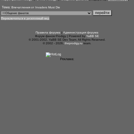
Тема:
Впечатления от Invaders Must Die
Переключиться в десктопный вид
Правила форума
|
Администрация форума
Форум фанов Prodigy | Powered by
YaBB SE
© 2001-2002, YaBB SE Dev Team. All Rights Reserved.
© 2002 - 2026,
theprodigy.ru
team.
Реклама: