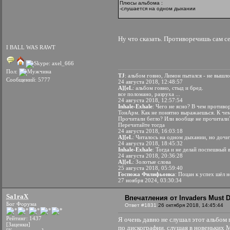
Плюсы альбома :
-слушается на одном дыхании
Ну что сказать. Противоречишь сам се
I BALL WAS RAWT
Пол:
TJ
: альбом говно, Лимон пытался - не выш
Сообщений: 5777
24 августа 2018, 12:48:57
A][eL
: альбом говно, cтыд и бред.
все поломано, разруха ...
24 августа 2018, 12:57:54
Inhale-Exhale
: Чего не ясно? В чем противо
ТонАрм. Как не понятно выражаешься. К че
Прочитали бегло? Или вообще не прочитали
Перечитайте тогда
24 августа 2018, 16:03:18
A][eL
: Читалось на одном дыхании, но дочи
24 августа 2018, 18:45:32
Inhale-Exhale
: Тогда и не делай поспешный 
24 августа 2018, 20:36:28
A][eL
: Золотые слова
25 августа 2018, 05:59:40
Госпожа Филифьонка
: Поцан к успех шёл 
27 ноября 2024, 03:30:34
Sa1raX
Впечатления от Invaders Must D
Бог Форума
Ответ #1831
26 октября 2018, 14:45:44
Рейтинг: 1437
Я очень давно не слушал этот альбом 
[Заценки]
по дискографии, слушая в новеньких М