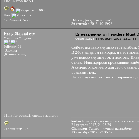
I BALL WAS RAWT
Пол:
DzhYn
: Двачую неистово!
Сообщений: 5777
30 сентября 2016, 10:49:23
Forty-Six and two
Впечатления от Invaders Must D
Участник Форума
Ответ #1823
24 февраля 2017, 12:17:33
Рейтинг: 91
Сейчас активно слушаю этот альбом. О
[Заценки]
В 2009 когда он выходил, я в тот мом
[Комментарии]
уже вовсю слушал рок и поэтому Инвай
считал Инвайдерсов провальным альб
А сейчас открыл его для себя, оказалос
роковый трек.
Ну и бонусом Lost beats понравился, 
Think for yourself, question authority
koshachi znoi
: я никак не могу понять всеоб
24 февраля 2017, 21:28:26
Champion
: Тандер - лучший на альбоме!
Сообщений: 125
13 сентября 2017, 22:35:37