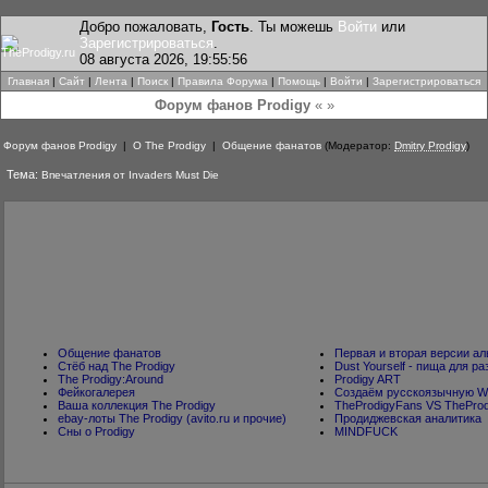
Добро пожаловать,
Гость
. Ты можешь
Войти
или
Зарегистрироваться
.
08 августа 2026, 19:55:56
Главная
|
Сайт
|
Лента
|
Поиск
|
Правила Форума
|
Помощь
|
Войти
|
Зарегистрироваться
Форум фанов Prodigy
« »
Форум фанов Prodigy
|
О The Prodigy
|
Общение фанатов
(Модератор:
Dmitry Prodigy
)
Тема:
Впечатления от Invaders Must Die
Общение фанатов
Первая и вторая версии а
Стёб над The Prodigy
Dust Yourself - пища для 
The Prodigy:Around
Prodigy ART
Фейкогалерея
Создаём русскоязычную Wik
Ваша коллекция The Prodigy
TheProdigyFans VS TheProd
ebay-лоты The Prodigy (avito.ru и прочие)
Продиджевская аналитика
Cны о Prodigy
MINDFUCK