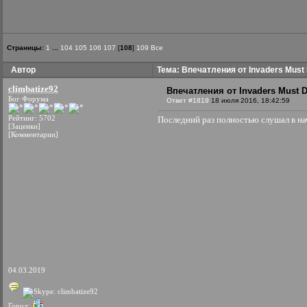
Страницы:
1
...
104
105
106
107
[
108
]
109
Все
Автор
Тема: Впечатления от Invaders Must 
climbatize92
Впечатления от Invaders Must D
Бог Форума
Ответ #1819
18 июля 2016, 18:42:59
Рейтинг: 5702
Последний раз полностью слушал в на
[Заценки]
[Комментарии]
04.03.2019
Город: