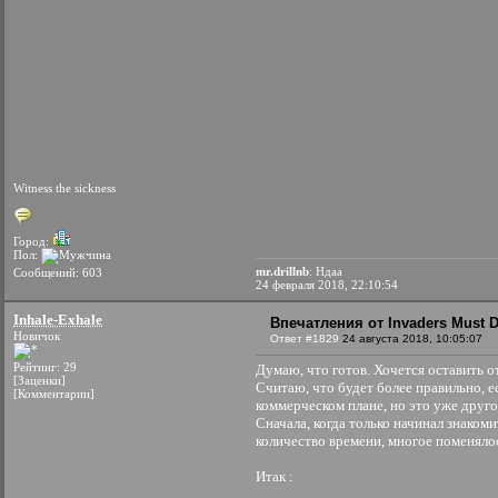
Witness the sickness
Город:
Пол:
mr.drillnb
: Ндаа
Сообщений: 603
24 февраля 2018, 22:10:54
Inhale-Exhale
Впечатления от Invaders Must D
Новичок
Ответ #1829
24 августа 2018, 10:05:07
Рейтинг: 29
Думаю, что готов. Хочется оставить о
[Заценки]
Считаю, что будет более правильно, е
[Комментарии]
коммерческом плане, но это уже друго
Сначала, когда только начинал знакоми
количество времени, многое поменялос
Итак :