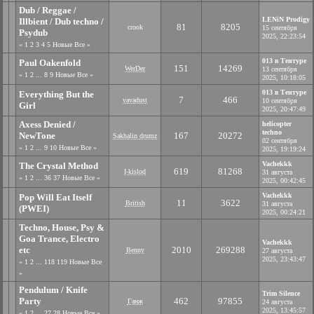
Dub / Reggae /
LENiN Prodigy
Illbient / Dub techno /
81
8205
crook
15 сентября
Psydub
2025, 22:23:54
«
1
2
3
4
5
Новые
Все
»
013 в Тентуре
Paul Oakenfold
151
14269
WerDer
13 сентября
«
1
2
...
8
9
Новые
Все
»
2025, 10:18:05
013 в Тентуре
Everything But the
7
466
yavadust
10 сентября
Girl
2025, 20:47:49
Axess Denied /
helicopter
techno
NewTone
167
20272
Sakhalin drumz
02 сентября
«
1
2
...
9
10
Новые
Все
»
2025, 19:19:24
Vachekkk
The Crystal Method
619
81268
I-kislod
31 августа
«
1
2
...
36
37
Новые
Все
»
2025, 00:42:45
Vachekkk
Pop Will Eat Itself
11
3622
British
31 августа
(PWEI)
2025, 00:24:21
Techno, House, Psy &
Goa Trance, Electro
Vachekkk
etc
2010
269288
Benny
27 августа
2025, 23:43:47
«
1
2
...
118
119
Новые
Все
»
Pendulum / Knife
Trim Silence
Party
462
97855
Ганж
24 августа
2025, 13:45:57
«
1
2
...
27
28
Новые
Все
»