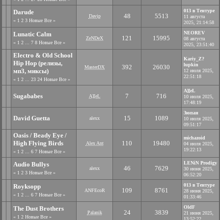
013 в Тентуре
Darude
48
5513
Davip
11 августа
«
1
2
3
Новые
Все
»
2025, 21:14:58
NEOREV
Lunatic Calm
121
15995
ZeNDeX
08 августа
«
1
2
...
7
8
Новые
Все
»
2025, 23:51:40
Electro & Old School
Kariy_Z?
Hip Hop (релизы,
lupkin
392
26030
MasterDX
мп3, миксы)
12 июля 2025,
22:51:18
«
1
2
...
23
24
Новые
Все
»
A][eL
Sugababes
7
716
A][eL
10 июля 2025,
17:48:19
Зюпан
David Guetta
15
1089
alexx
10 июля 2025,
09:51:17
Oasis / Beady Eye /
michazoid
High Flying Birds
110
19480
Alex Ant
04 июля 2025,
19:22:13
«
1
2
...
6
7
Новые
Все
»
LENiN Prodigy
Audio Bullys
46
7629
alexx
30 июня 2025,
«
1
2
3
Новые
Все
»
06:52:20
013 в Тентуре
Royksopp
109
8761
ANFEcoR
28 июня 2025,
«
1
2
...
6
7
Новые
Все
»
01:33:46
OldF
The Dust Brothers
24
3839
Palanik
21 июня 2025,
«
1
2
Новые
Все
»
13:52:22