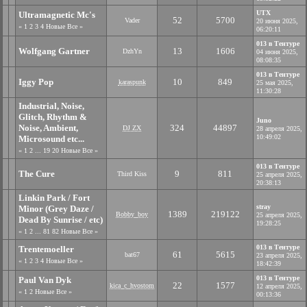
UTX
Ultramagnetic Mc's
52
5700
Vader
20 июня 2025,
«
1
2
3
4
Новые
Все
»
06:20:11
013 в Тентуре
Wolfgang Gartner
13
1606
DzhYn
04 июня 2025,
08:08:35
013 в Тентуре
Iggy Pop
10
849
karaspunk
25 мая 2025,
11:30:28
Industrial, Noise,
Glitch, Rhythm &
Juno
Noise, Ambient,
324
44897
DJ ZX
28 апреля 2025,
10:49:02
Microsound etc...
«
1
2
...
19
20
Новые
Все
»
013 в Тентуре
The Cure
9
811
Third Kiss
25 апреля 2025,
20:38:13
Linkin Park / Fort
stray
Minor (Grey Daze /
1389
219122
Bobby_boy
25 апреля 2025,
Dead By Sunrise / etc)
19:28:25
«
1
2
...
81
82
Новые
Все
»
013 в Тентуре
Trentemoeller
61
5615
bat67
23 апреля 2025,
«
1
2
3
4
Новые
Все
»
18:42:39
013 в Тентуре
Paul Van Dyk
22
1577
kica_c_hvostom
12 апреля 2025,
«
1
2
Новые
Все
»
00:13:36