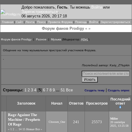
Добро пожаловать,
Гость
. Ты можешь
Войти
или
Зарегистрироваться
.
06 августа 2026, 20:17:18
Главная
|
Сайт
|
Лента
|
Поиск
|
Правила Форума
|
Помощь
|
Войти
|
Зарегистрироваться
Форум фанов Prodigy
« »
Форум фанов Prodigy
|
Разное
|
Музыка
(Модератор:
A][eL
)
Общение на тему музыкальных пристрастий участников Форума.
-
Последний автор: Kariy_Z?lupkin
Страницы:
1
2
3
4
[
5
]
6
7
8
9
...
51
Все
|
Создать тему
Создать опрос
Последний
Заголовок
Начал
Ответов
Просмотров
ответ
Rage Against The
Miller
Machine / Prophets
241
25573
Choosen_One
20 сентября
Of Rage
2025, 13:25:58
«
1
2
...
14
15
Новые
Все
»