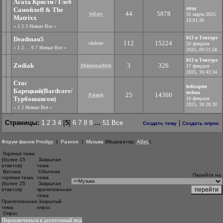
Агата Кристи / Глеб
stray
Самойлоff & The
44
5878
SeLect
31 марта 2025,
Matrixx
18:01:30
«
1
2
3
Новые
Все
»
013 в Тентуре
Deadmau5
112
15224
okdone
20 февраля
«
1
2
...
6
7
Новые
Все
»
2025, 09:51:58
013 в Тентуре
Zodiak
3
326
MephestosMob
17 февраля
2025, 16:43:34
Стас
helicopter
Барецкий(Bardcore/
techno
25
14360
Palanik
Турбошансон)
16 февраля
2025, 18:28:30
«
1
2
Новые
Все
»
Страницы:
1
2
3
4
[
5
]
6
7
8
9
...
51
Все
|
Создать тему
Создать опрос
Форум фанов Prodigy
|
Разное
|
Музыка
(Модератор:
A][eL
)
Горячая тема
(более 15
Закрытая
ответов)
тема
Весьма
Обычная
Перейти на:
горячая тема
тема
(более 25
Закрытая
ответов)
прилепленная
тема
Прилепленная
Закрытый
тема
опрос
Опрос
Переключиться в десктопный вид