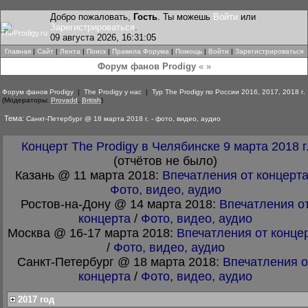
Добро пожаловать,
Гость
. Ты можешь
Войти
или
Зарегистрироваться
.
09 августа 2026, 16:31:05
Главная
|
Сайт
|
Лента
|
Поиск
|
Правила Форума
|
Помощь
|
Войти
|
Зарегистрироваться
Форум фанов Prodigy
« »
Форум фанов Prodigy
|
The Prodigy у нас
|
Тур The Prodigy по России 2016, 2017, 2018 г.
(Модераторы:
Provadd
,
British
)
Тема:
Санкт-Петербург @ 18 марта 2018 г. - фото, видео, аудио
Концерт The Prodigy в Челябинске 9 марта 2018 г
(отчётов не было)
Казань @ 11 марта 2018:
Впечатления от концерт
Фото, видео, аудио
Ростов-на-Дону @ 14 марта 2018:
Впечатления о
концерта
/
Фото, видео, аудио
Москва @ 16-17 марта 2018:
Впечатления от конце
/
Фото, видео, аудио
Санкт-Петербург @ 18 марта 2018:
Впечатления о
концерта
/
Фото, видео, аудио
2017 год