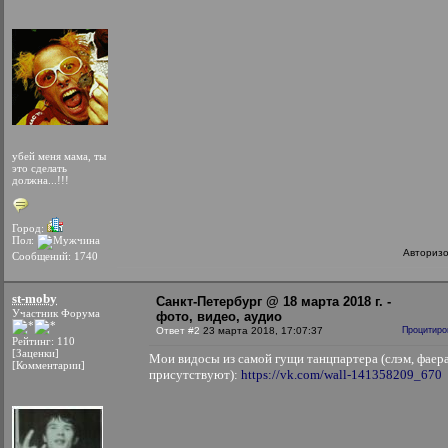
убей меня мама, ты
это сделать
должна...!!!
Город:
Пол:
Авториз
Сообщений: 1740
st-mоby
Санкт-Петербург @ 18 марта 2018 г. -
Участник Форума
фото, видео, аудио
Ответ #2
23 марта 2018, 17:07:37
Процитиро
Рейтинг: 110
[Заценки]
Мои видосы из самой гущи танцпартера (слэм, фаера
[Комментарии]
присутствуют):
https://vk.com/wall-141358209_670