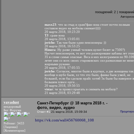
поощрений:
2
|
покарани
Авториз
maxx23
: что за стыд и срам?фан-зона стоит почти полным
составом видео на мобилы снимает))))
20 марта 2018, 10:23:20
TJ
: срам-зона
20 марта 2018, 13:05:01
jеriсhо
: Так там были одни пенсионеры :))
20 марта 2018, 16:53:25
Himera
: Ну разве умный человек купит билет за 7500?)
Насчет пенсионеров, то вот эти разжиревшие кабаны лет этак
35 в слэме самые опасные. Веса в них килограммов по 90-10
летят они со всех своих стариковских сил размахивая не мене
жирными руками.
20 марта 2018, 17:05:55
jеriсhо
: Согласен, многие были в куртках, а две женщины так
вообще в шубе были, хз что это было, фанка была узкой, не
большой, если бы сделали прайс хотяб 5к были бы наверное в
большем плюсе орги....
20 марта 2018, 19:50:55
vistar
: че за прикол прыгать и снимать на мобилу?
21 марта 2018, 03:29:48
yavadust
Санкт-Петербург @ 18 марта 2018 г. -
неzдоровый
фото, видео, аудио
Бог Форума
Ответ #1
21 марта 2018, 15:09:34
Процитиро
https://vk.com/wall456760068_108
Рейтинг: 3433
[Заценки]
[Комментарии]