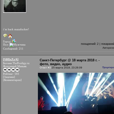
i`m back mazafucker!
Город:
поощрений:
2
|
покарани
Пол:
Авториз
Сообщений: 211
[SHIzZzA]
Санкт-Петербург @ 18 марта 2018 г. -
Богиня TheProdigy.ru
фото, видео, аудио
Форумный Маньяк
Ответ #3
25 марта 2018, 23:26:09
Процитиро
Рейтинг: 593
[Заценки]
[Комментарии]