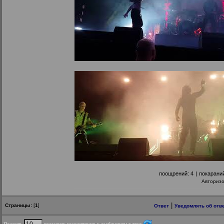
поощрений:
4
|
покарани
Авториз
|
Страницы:
[
1
]
Ответ
Уведомлять об отв