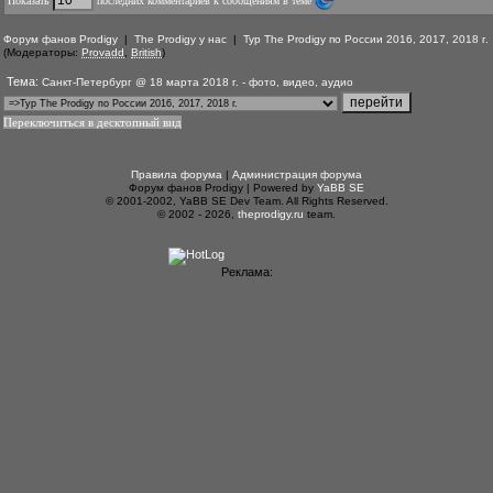
Показать
последних комментариев к сообщениям в теме
Форум фанов Prodigy
|
The Prodigy у нас
|
Тур The Prodigy по России 2016, 2017, 2018 г.
(Модераторы:
Provadd
,
British
)
Тема:
Санкт-Петербург @ 18 марта 2018 г. - фото, видео, аудио
Переключиться в десктопный вид
Правила форума
|
Администрация форума
Форум фанов Prodigy | Powered by
YaBB SE
© 2001-2002, YaBB SE Dev Team. All Rights Reserved.
© 2002 - 2026,
theprodigy.ru
team.
Реклама: