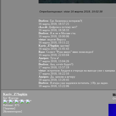
Отредактировал: vistar 16 марта 2018, 19:02:38
Deefrex
: Где Анзипекса потеряли?(
16 марта 2018, 18:57:25
ch.a.sh
: Дифрекса почему нет?
16 марта 2018, 18:58:33
Deefrex
: Я ж не в Москве сча.
16 марта 2018, 19:00:06
vistar
: видели Вируса
16 марта 2018, 19:11:22
Kariy_Z?lupkin
: крутяк!
16 марта 2018, 21:41:43
Raze
: Солист "Руки вверх" явно помолодел!
16 марта 2018, 22:03:04
Anzipex
: Тута я!
17 марта 2018, 13:04:26
Deefrex
: Анз, отчёт будет?)
17 марта 2018, 13:57:19
vistar
: встретили Андрея в очереди на выходе уже с канцика
17 марта 2018, 16:22:10
Anzipex
: Да, запилю к вечеру
18 марта 2018, 13:20:45
Deefrex
: Я вчера уже надеялся почитать. ) Ну да ладно.
18 марта 2018, 13:22:06
Kariy_Z?lupkin
М
Бог Форума
От
Рейтинг: 875
[Заценки]
[Комментарии]