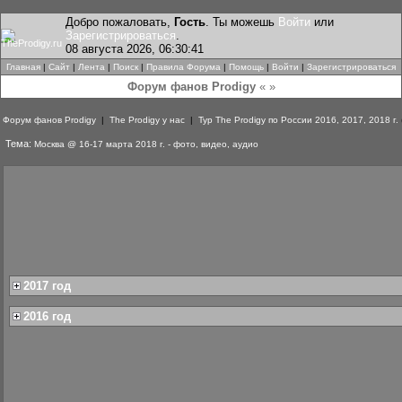
Добро пожаловать,
Гость
. Ты можешь
Войти
или
Зарегистрироваться
.
08 августа 2026, 06:30:41
Главная
|
Сайт
|
Лента
|
Поиск
|
Правила Форума
|
Помощь
|
Войти
|
Зарегистрироваться
Форум фанов Prodigy
« »
Форум фанов Prodigy
|
The Prodigy у нас
|
Тур The Prodigy по России 2016, 2017, 2018 г.
Тема:
Москва @ 16-17 марта 2018 г. - фото, видео, аудио
2017 год
2016 год