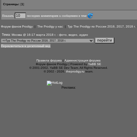
Страницы:
[
1
]
Показать
последних комментариев к сообщениям в теме
Форум фанов Prodigy
|
The Prodigy у нас
|
Тур The Prodigy по России 2016, 2017, 2018 г.
Тема:
Москва @ 16-17 марта 2018 г. - фото, видео, аудио
Переключиться в десктопный вид
Правила форума
|
Администрация форума
Форум фанов Prodigy | Powered by
YaBB SE
© 2001-2002, YaBB SE Dev Team. All Rights Reserved.
© 2002 - 2026,
theprodigy.ru
team.
Реклама: