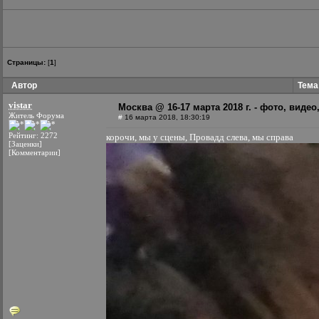
Страницы:
[
1
]
Автор
Тема:
vistar
Москва @ 16-17 марта 2018 г. - фото, видео
Житель Форума
#
16 марта 2018, 18:30:19
Рейтинг: 2272
корочи, мы у сцены, Провадд слева, мы справа
[Заценки]
[Комментарии]