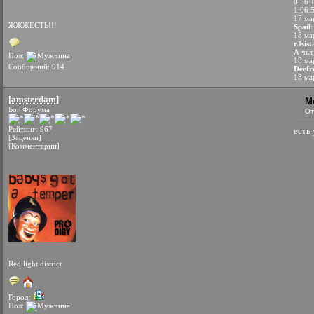
0:56:
1:06:
17 ма
ЖЖЖЕСТЬ!!!
Spаil
:
18 ма
r3sist
А чья
Пол:
18 ма
Сообщений: 914
Deefr
18 ма
[amsterdam]
М
Бог Форума
От
Рейтинг: 967
есть 
[Заценки]
[Комментарии]
Red light district
Город:
Пол: