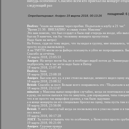
нибудь особенное. Спасибо всем кто приехал на концерт отцо
следующий раз
поощрений:
6
Отредактировал: Anzipex 19 марта 2018, 00:13:26
Deefrex
: "ехали на машине через пробки. Подъехали к клубу в 21 час"
"Время 21:30. ВНЕЗАПНО я слышу голос Максима"
Это вам повезло, что был солдаут и была ещё очередь на входе, ибо выхо
был на 9 намечен, так бы ~половину концерта пропустили.
Надо было на метро)
На Poison, судя по тому видео, что ты кидал в группу, мне показалось, 
просто из рук выскользнул.
А на TMTTH могли из-за файера психануть и уйти не попрощавшись. Бы
Спасибо за отчётик.
18 марта 2018, 23:05:53
Anzipex
: На метро могли бы, но я пообещал людей потом до Ленинградс
подбросить, им в час ночи надо было в Питер
18 марта 2018, 23:07:49
Deefrex
: Аааа.
18 марта 2018, 23:08:18
Anzipex
: Был или нет, хз, я уже стоял на выходе, немного видел сцену из
18 марта 2018, 23:08:52
British
: Спасибо за пост. Больше всего понравилось это -"Подъехали к к
18 марта 2018, 23:12:07
minaton
: у Максима выпал микрофон случайно, когда он понтовался и ки
в руку, он потом пытался что-то замутить, для оправдания, типа говорит,
что я не просто так микрофон уронил, а так было задумано
а в конце концерта он его специально бросил на сцену, типа пусть там и
18 марта 2018, 23:56:06
British
: У него был случай когда он поскользнулся и упал на сцене и в т
пел лежал
19 марта 2018, 00:17:28
JOEY
: Ты хотел услышать что то особенное, а Лиэм хотел просто сруби
19 марта 2018, 06:21:00
Anzipex
: Суровая правда