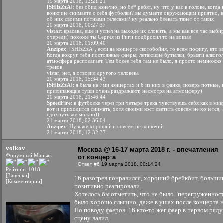
19 марта 2018, 12:21:21
[SHIzZzA]
: без обид конечно, но бл* ребят, ну что у вас в голове, когда
вонючие снимаете с себя футболки? вы думаете окружающим приятно, к
об них своими потными телесами? ну реально блевать тянет от таких
20 марта 2018, 00:27:37
vistar
: красава, еще и успел на выходе их словить, а мы как все час выб
очереди) похоже ты Сергея из Риги подбросил то на вокзал
20 марта 2018, 01:09:40
Anzipex
: [SHIzZzA], если на концерте скотобойня, то всем пофигу, кто в
Когда вокруг тебя постоянные фаеры, летающие бутылки, брызги алкогол
атмосфера располагает. Тем более тебя там не было, я просто немножко 
треков
vistar, нет, я отвозил другого человека
20 марта 2018, 15:34:43
[SHIzZzA]
: я была на 7ми концертах и 6 из них в фанке, поверь потные,
прилипающие туши очень раздражают, несмотря на атмомферу)
20 марта 2018, 21:46:44
SpeedFire
: в футболке через три четыре трека чувствуешь себя как в ми
вот и приходится снимать, хотя своими кост светить совсем не хочется, 
сдохнуть же можно))
21 марта 2018, 02:36:04
Anzipex
: Ну я же хороший и совсем не вонючий
21 марта 2018, 12:32:37
volkov
Москва @ 16-17 марта 2018 г. - впечатления
Форумный Маньяк
от концерта
Ответ #6
19 марта 2018, 00:14:24
Рейтинг: 1018
[Заценки]
16 разогрев понравился, хороший брейкбит, большин
[Комментарии]
позитивно реагировали.
Хотелось бы отметить, что не было "перегруженности
было хорошо слышно, даже в ушах после концерта н
По поводу фаеров. 16 кто-то жег фаер в первом ряду
сцену валил.