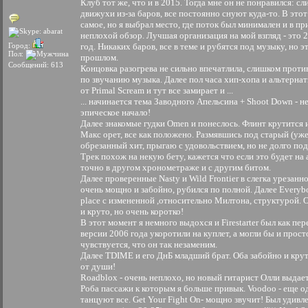
Клуб тот же, что и в 2015. Тогда мне он не понравился: с
движухи из-за баров, все постоянно снуют куда-то. В этот
самое, но я выбрал место, где поток был минимален и в п
неплохой обзор. Лучшая организация на мой взгляд - это 
Город:
год. Никаких баров, все в теме и рубятся под музыку, но э
Пол:
прошлом.
Сообщений: 613
Концовка разогрева не сильно впечатлила, слишком прот
по звучанию музыка. Далее пол часа хип-хопа и альтернат
от Primal Scream и тут все замирает и ...
... начинается тема Заводного Апельсина + Shoot Down - н
эпическое начало!
Далее знакомые гудки Omen и понеслось. Флинт крутится и
Макс орет, все как положено. Размявшись под старый (уже)
обрезанный хит, прыгаю с удовольствием, но не долго под
Трек похож на некую бету, кажется что если это будет на 
точно в другом хронометраже и с другим битом.
Далее проверенные Nasty и Wild Frontier в слегка урезанн
очень мощно и забойно, рубился по полной. Далее Everybo
place с измененной ,относительно Милтона, структурой. 
и круто, но очень коротко!
В этот момент я немного выдохся и Firestarter был как пер
версии 2006 года укоротили на куплет, а могли бы и прост
чувствуется, что он так незаменим.
Далее TDIME и его ДнБ младший брат. Оба забойно и кру
от души!
Roadblox - очень неплохо, но новый гитарист Олли выдае
Роба пассажи к которым я больше привык. Voodoo - еще од
танцуют все. Get Your Fight On- мощно звучит! Был удивле