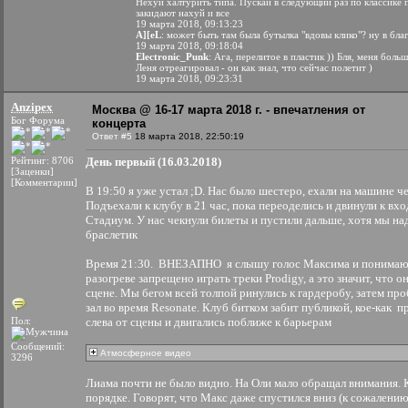
Нехуй халтурить типа. Пускай в следующий раз по классике
закидают нахуй и все
19 марта 2018, 09:13:23
A][eL
: может быть там была бутылка "вдовы клико"? ну в бл
19 марта 2018, 09:18:04
Electronic_Punk
: Ага, перелитое в пластик )) Бля, меня боль
Леня отреагировал - он как знал, что сейчас полетит )
19 марта 2018, 09:23:31
Anzipex
Москва @ 16-17 марта 2018 г. - впечатления от
Бог Форума
концерта
Ответ #5
18 марта 2018, 22:50:19
Рейтинг: 8706
День первый (16.03.2018)
[Заценки]
[Комментарии]
В 19:50 я уже устал ;D. Нас было шестеро, ехали на машине ч
Подъехали к клубу в 21 час, пока переоделись и двинули к вхо
Стадиум. У нас чекнули билеты и пустили дальше, хотя мы на
браслетик
Время 21:30.
ВНЕЗАПНО
я слышу голос Максима и понимаю,
разогреве запрещено играть треки Prodigy, а это значит, что о
сцене. Мы бегом всей толпой ринулись к гардеробу, затем про
зал во время Resonate. Клуб битком забит публикой, кое-как 
Пол:
слева от сцены и двигались поближе к барьерам
Сообщений:
Атмосферное видео
3296
Лиама почти не было видно. На Оли мало обращал внимания. 
порядке. Говорят, что Макс даже спустился вниз (к сожалению