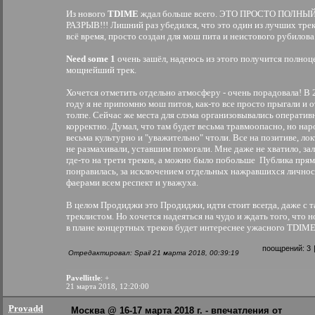
Из нового
TDIME
ждал больше всего. ЭТО ПРОСТО ПОЛНЫ
РАЗРЫВ!!! Лишний раз убедился, что это один из лучших трек
всё время, просто создан для мош пита и неистового рубилова
Need some 1
очень зашёл, надеюсь из этого получится полно
мощнейший трек.
Хочется отметить отдельно атмосферу - очень порадовала! В 
году я не припомню мош питов, как-то все просто прыгали и 
толпе. Сейчас же места для слэма организовывались оператив
корректно. Думал, что там будет весьма травмоопасно, но нар
весьма культурно и "уважительно" чтоли. Все на позитиве, ло
не размахивали, уставшим помогали. Мне даже не хватило, зал
где-то на трети треков, а можно было побольше
Публика прям
понравилась, за исключением отдельных нажравшихся личнос
фаерами всем респект и уважуха.
В целом Продиджи это Продиджи, идти стоит всегда, даже с 
треклистом. Но хочется надеяться на чудо и ждать того, что 
в плане концертных треков будет интереснее ужасного TDIME
поощрений:
3
Отредактировал: Spаil 21 марта 2018, 00:39:19
Pavellittle
: +
21 марта 2018, 12:20:00
Provadd
Москва @ 16-17 марта 2018 г. - впечатления от