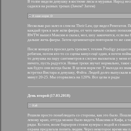
В толпе видели девушку в костюме лисы и муравья. Народ нес
садился на разных треках (Зачем? Затем)
А нам норм ;D
Несколько раз залез в слэм на Their Law, где видел Ренегатов. 
каждый трек в зале жгли фаеры, от чего начало сильно попахив
RWTW вышел Максим и сказал, мол, шоу закончится, если вы 
дальше жечь фаеры. Затем организатори повторили то же сам
После концерта просил дать треклист, техник Prodigy раздал 
ребятам, потом кто-то со сцены кинул ещё один, я почти пойма
то девушка на пару сантиметров в слоумо выхватила у меня его
ничего, пусть радуется. Новые треки звучат нормально, тако
как будто они всегда были. В целом норм гиг. У выхода из зна
встретил Вистара и девушку, Фэйта. Людей долго выпускали в
минут 20-25. Мы оторвались на 120%. Все целы и рады
День второй (17.03.2018)
Хэй
Решили просто понаблюдать со стороны, как это было. Пошли
левому краю, оттуда можно было видеть Максима и Кифа, а т
ряды. Кстати, возле барьеров стояли кулеры с водой и стаканч
охрана предлагала попить людям. Через некоторое время мы п