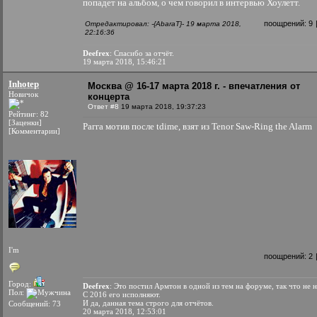
попадет на альбом, о чем говорил в интервью Хоулетт.
поощрений:
9
Отредактировал: -{AbaraT}- 19 марта 2018,
22:16:36
Deefrex
: Спасибо за отчёт.
19 марта 2018, 15:46:21
Inhotep
Москва @ 16-17 марта 2018 г. - впечатления от
Новичок
концерта
Ответ #8
19 марта 2018, 19:37:23
Рейтинг: 82
[Заценки]
Рагга мотив после tdime, взят из Tenor Saw-Ring the Alarm
[Комментарии]
I'm
поощрений:
2
Город:
Deefrex
: Это постил Армтон в одной из тем на форуме, так что не н
Пол:
С 2016 его исполняют.
И да, данная тема строго для отчётов.
Сообщений: 73
20 марта 2018, 12:53:01