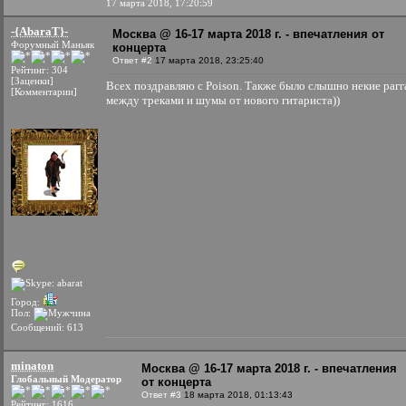
17 марта 2018, 17:20:59
-{AbaraT}-
Москва @ 16-17 марта 2018 г. - впечатления от
Форумный Маньяк
концерта
Ответ #2
17 марта 2018, 23:25:40
Рейтинг: 304
[Заценки]
Всех поздравляю с Poison. Также было слышно некие рагг
[Комментарии]
между треками и шумы от нового гитариста))
Город:
Пол:
Сообщений: 613
minaton
Москва @ 16-17 марта 2018 г. - впечатления
Глобальный Модератор
от концерта
Ответ #3
18 марта 2018, 01:13:43
Рейтинг: 1616