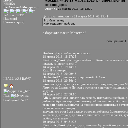
Москва @ 16-17 марта 2018 г. - впечатления
НЯШКА
от концерта
Глобальный Модератор
Ответ #4
18 марта 2018, 18:12:29
Рейтинг: 12191
Цитата от: minaton на 18 марта 2018, 01:13:43
[Заценки]
Это был пипец!
[Комментарии]
Нам подарили пойзон.
с барского плеча Маэстро!
поощрений:
1
Deefrex
: Дар с небес, практически.
18 марта 2018, 18:27:25
Electronic_Punk
: Да пиздец заебало... Включили в винапе пой
пиздец, концерт удался ))
18 марта 2018, 19:18:07
Rex
: И не говори.
18 марта 2018, 20:09:48
climbatize92
: причем кастрированый Пойзон
I BALL WAS RAWT
18 марта 2018, 20:56:49
minaton
: ну я хз, когда находишься в на танцполе, видишь М
Ляму, то добавление Поизон в треклист я щитаю типа диалога
атдуши
18 марта 2018, 22:38:10
Пол:
A][eL
: диалог, лол. диалог, это если бы импровизация была, а
Сообщений: 5777
добавил обратно еще один, выкинутый по непонятной причин
трек. эти полторы минуты на хронометраж концерта в други
бы не повлияли, пиздец.
атдуши, это если бы в разных городах добавлял бы ритмофла
хайпаспид, хотрайд, да что угодно блять. но этож рашка, ту
любое, как и везде.
19 марта 2018, 04:31:23
Electronic_Punk
: Да походу правильно бутылкой кинули, я п