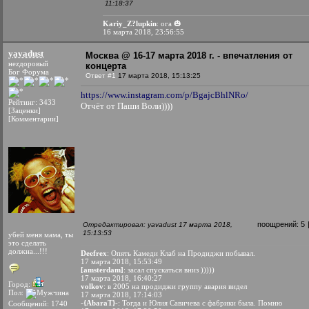
11:18:37
Kariy_Z?lupkin
: ога 🎃
16 марта 2018, 23:56:55
yavadust
Москва @ 16-17 марта 2018 г. - впечатления от
неzдоровый
концерта
Бог Форума
Ответ #1
17 марта 2018, 15:13:25
https://www.instagram.com/p/BgajcBhlNRo/
Рейтинг: 3433
Отчёт от Паши Воли))))
[Заценки]
[Комментарии]
поощрений:
5
Отредактировал: yavadust 17 марта 2018,
15:13:53
убей меня мама, ты
это сделать
должна...!!!
Deefrex
: Опять Камеди Клаб на Продиджи побывал.
17 марта 2018, 15:53:49
[amsterdam]
: засал спускаться вниз )))))
17 марта 2018, 16:40:27
Город:
volkov
: в 2005 на продиджи группу авария видел
Пол:
17 марта 2018, 17:14:03
-{AbaraT}-
: Тогда и Юлия Савичева с фабрики была. Помню
Сообщений: 1740