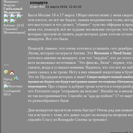
Машинист
концерта
Форума
Ответ #10
21 марта 2018, 12:41:33
Глобальный
Модератор
Был в Москве 16 и 17 марта. Общее впечатление у меня скоре
чем плохое, но всё же быдло, пьяная неадекватная толпа, кото
кто выступает и что делает, "убивает" чувство эйфории и пре
Рейтинг: 6210
[Заценки]
меня это, пожалуй, всё же худшие московские гастроли, что б
[Комментарии]
которые просили не палить, ради которых даже хотели остано
концерты. Всё это было.
Пожалуй, главное, что очень хотелось услышать -это декабрь
Лиэма, которые он играл в Англии. Это
Resonate
и
Need Some 
хотелось именно на концерте, а не тот "пердёж", что до этого
всех возможных источников. "Это фиаско, Лиэм" - первое, что
>>>
сказать, когда я услышал новинки. Надеюсь, что это всё же наб
ранее сказал, а не треки. Нету в них никакой энергетики и бун
Это не Продиджи которых я знаю!
Скоро выйдет новый альбом
Город:
треков не будет, но будут всё равно какие-то семплы. Осталос
Пол:
подождать.
Про старые и добрые треки хочется в очередной ра
что Firestatrer пора "отправить на пенсию". Breathe не в начал
Сообщений:
9914
не так воспринимается. Спасибо за "ада-да пойзон" 17-го март
то разнообразного было
Дни концертов пролетели очень быстро! Очень рад как новым
так и встрече с теми, кто давно ходит на концерты вопреки вс
спасибо Стасу из Renegade Cinema за треклист.