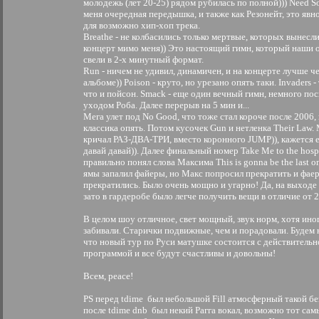
молодежь (лет 20-25) рядом рубилась по полной))) Need So
меня очередная передышка, и также как Резонейт, это явн
для возможно хип-хоп трека.
Breathe - не колбасились только мертвые, которых вынесли
концерт мимо меня)) Это настоящий гимн, который наши 
свели в 2-х минутный формат.
Run - ничем не удивил, динамичен, и на концерте лучше ч
альбоме)) Poison - круто, но урезано опять таки. Invaders -
что и пойсон. Smack - еще один вечный гимн, немного пос
уходом Роба. Далее перерыв на 5 мин и...
Мега улет под No Good, что тоже стал короче после 2006, 
классика опять. Потом кусочек Gun и нетленка Their Law.
кричал РАЗ-ДВА-ТРИ, вместо коронного JUMP)), кажется е
давай давай)). Далее финальный номер Take Me to the hospi
правильно понял слова Максима This is gonna be the last o
ямы запалил файеры, но Макс попросил прекратить и фае
прекратились. Было очень мощно и угарно! Да, на выходе
зато в гардеробе было легче получить вещи в отличие от 2
В целом шоу отличное, свет мощный, звук норм, хотя иног
забивали. Старички подвижные, чем и порадовали. Будем н
что новый тур по Руси матушке состоится с действительн
программой и все будут счастливы и довольны!
Всем, peace!
PS перед tdime был небольшой Fill атмосферный такой без
после tdime dnb был некий Рагга вокал, возможно тот самы