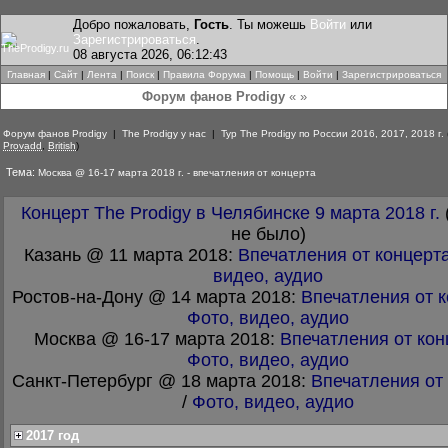
Добро пожаловать,
Гость
. Ты можешь
Войти
или
Зарегистрироваться
.
08 августа 2026, 06:12:43
Главная
|
Сайт
|
Лента
|
Поиск
|
Правила Форума
|
Помощь
|
Войти
|
Зарегистрироваться
Форум фанов Prodigy
« »
Форум фанов Prodigy
|
The Prodigy у нас
|
Тур The Prodigy по России 2016, 2017, 2018 г.
Provadd
,
British
)
Тема:
Москва @ 16-17 марта 2018 г. - впечатления от концерта
Концерт The Prodigy в Челябинске 9 марта 2018 г.
не было)
Казань @ 11 марта 2018:
Впечатления от концерт
видео, аудио
Ростов-на-Дону @ 14 марта 2018:
Впечатления от 
Фото, видео, аудио
Москва @ 16-17 марта 2018:
Впечатления от кон
Фото, видео, аудио
Санкт-Петербург @ 18 марта 2018:
Впечатления от
/
Фото, видео, аудио
2017 год