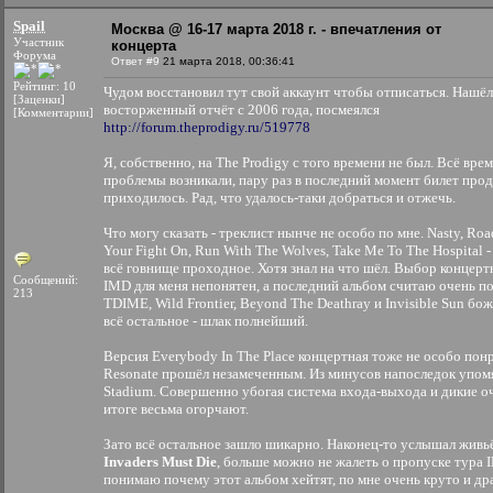
Spаil
Москва @ 16-17 марта 2018 г. - впечатления от
Участник
концерта
Форума
Ответ #9
21 марта 2018, 00:36:41
Рейтинг: 10
Чудом восстановил тут свой аккаунт чтобы отписаться. Нашёл
[Заценки]
восторженный отчёт с 2006 года, посмеялся
[Комментарии]
http://forum.theprodigy.ru/519778
Я, собственно, на The Prodigy с того времени не был. Всё врем
проблемы возникали, пару раз в последний момент билет прод
приходилось. Рад, что удалось-таки добраться и отжечь.
Что могу сказать - треклист нынче не особо по мне. Nasty, Roa
Your Fight On, Run With The Wolves, Take Me To The Hospital -
всё говнище проходное. Хотя знал на что шёл. Выбор концерт
Сообщений:
IMD для меня непонятен, а последний альбом считаю очень п
213
TDIME, Wild Frontier, Beyond The Deathray и Invisible Sun бо
всё остальное - шлак полнейший.
Версия Everybody In The Place концертная тоже не особо понр
Resonate прошёл незамеченным. Из минусов напоследок упом
Stadium. Совершенно убогая система входа-выхода и дикие о
итоге весьма огорчают.
Зато всё остальное зашло шикарно. Наконец-то услышал жив
Invaders Must Die
, больше можно не жалеть о пропуске тура 
понимаю почему этот альбом хейтят, по мне очень круто и др