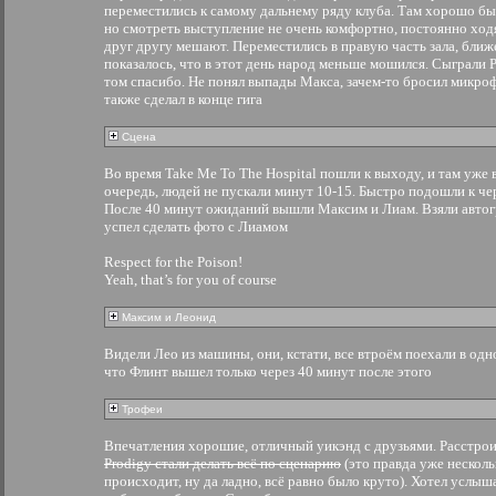
переместились к самому дальнему ряду клуба. Там хорошо был
но смотреть выступление не очень комфортно, постоянно ходя
друг другу мешают. Переместились в правую часть зала, ближ
показалось, что в этот день народ меньше мошился. Сыграли P
том спасибо. Не понял выпады Макса, зачем-то бросил микро
также сделал в конце гига
Сцена
Во время Take Me To The Hospital пошли к выходу, и там уже
очередь, людей не пускали минут 10-15. Быстро подошли к че
После 40 минут ожиданий вышли Максим и Лиам. Взяли автог
успел сделать фото с Лиамом
Respect for the Poison!
Yeah, that’s for you of course
Максим и Леонид
Видели Лео из машины, они, кстати, все втроём поехали в одн
что Флинт вышел только через 40 минут после этого
Трофеи
Впечатления хорошие, отличный уикэнд с друзьями. Расстрои
Prodigy стали делать всё по сценарию
(это правда уже несколь
происходит, ну да ладно, всё равно было круто). Хотел услыш