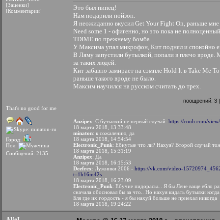
[Заценки]
Это был пипец!
[Комментарии]
Нам подарили пойзон.
Я неожиданно вкусил Get Your Fight On, раньше мне 
Need some 1 - офигенно, но это пока не полноценный
TDIME по прежнему бомба.
У Максима упал микрофон, Кит поднял и спокойно 
В Ляму запустили бутылкой, попали в плечо вроде.
за таких людей.
Кит забавно замирает на сэмпле Hold It в Take Me To
раньше такого вроде не было.
Максим научился на русском считать до трех.
поощрений:
3
That's no good for me
Anzipex
: С бутылкой не первый случай:
https://coub.com/vie
18 марта 2018, 13:33:48
minaton
: к сожалению, да
18 марта 2018, 14:54:54
Город:
Electronic_Punk
: Ебнутые что ли? Нахуя? Второй случай то
Пол:
18 марта 2018, 15:31:19
Сообщений: 2135
Anzipex
: Да
18 марта 2018, 16:15:53
Deefrex
: Лужники 2006 -
https://vk.com/video-15720974_45
t=1h16m42s
18 марта 2018, 16:23:09
Electronic_Punk
: Ебучие пидорасы... Я бы Лене ваще ебло ра
сначала обосновал бы за что.. Но нахуя кидать бутылки когда
Бля где их гордость - я бы нахуй больше не приехал никогда
18 марта 2018, 19:24:22
A][eL